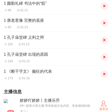
1 颜勤礼碑 书法中的“筋”
99
01:21
1 唐老君像 完整的底座
85
01:23
1 孔子庙堂碑 义利之辩
116
01:12
1 孔子庙堂碑 出现的原因
150
01:15
1 《断千字文》 癫狂的代表
173
01:16
主播信息
娇娇吖娇娇丨主播乐乔
8年+甜美AI系主播 带来旅游文化内容，美食领域的描述 近期目标 读书提高情商，学习英语
加关注
515