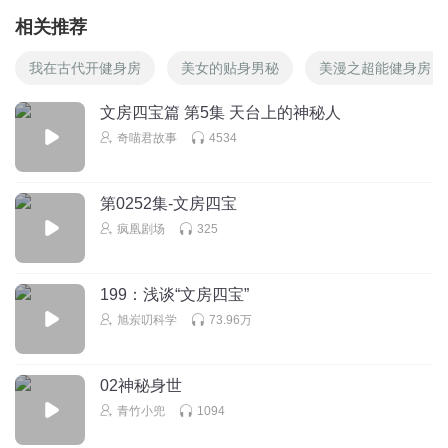
相关推荐
我在古代开健身房
美女的贴身男秘
美漫之超能健身房
文房四宝篇 第5集 天台上的神秘人
奇喵君故事
4534
第0252集-文房四宝
疯凰剧场
325
199：浅谈“文房四宝”
旭岽叨科学
73.96万
02神秘身世
青竹小兜
1094