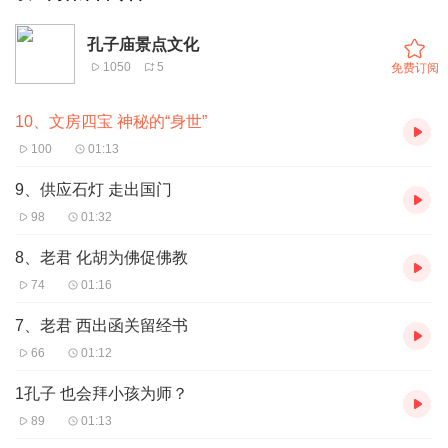
孔子庙景点文化
1050
5
免费订阅
10、文房四宝 神秘的“身世”
100
01:13
9、供应石灯 走出国门
98
01:32
8、老君 化胡为佛促佛教
74
01:16
7、老君 西出函关留经书
66
01:12
1孔子 也会拜小孩为师？
89
01:13