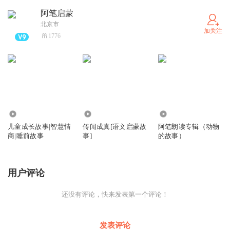
阿笔启蒙
北京市
加关注
1776
25.85万
2974
853
儿童成长故事|智慧情
传闻成真[语文启蒙故
阿笔朗读专辑（动物
商|睡前故事
事]
的故事）
用户评论
还没有评论，快来发表第一个评论！
发表评论