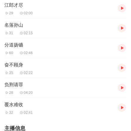
江郎才尽
29
02:00
名落孙山
31
02:15
分道扬镳
60
02:46
奋不顾身
35
02:22
负荆请罪
28
04:20
覆水难收
32
02:41
主播信息