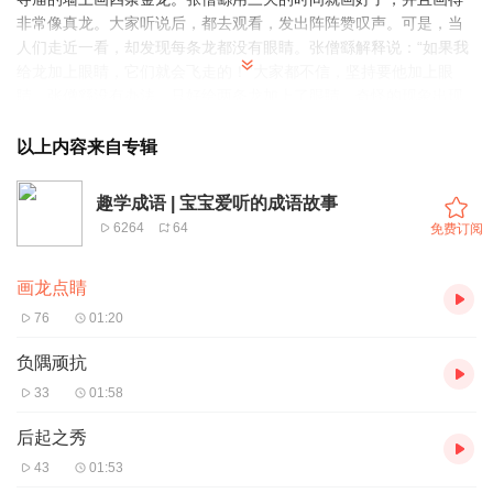
非常像真龙。大家听说后，都去观看，发出阵阵赞叹声。可是，当
人们走近一看，却发现每条龙都没有眼睛。张僧繇解释说：“如果我
给龙加上眼睛，它们就会飞走的！”大家都不信，坚持要他加上眼
睛。张僧繇没有办法，只好给两条龙加上了眼睛。奇怪的现象出现
了：两条龙腾地一声飞上了天！
画龙点睛的寓意：画龙点睛是说，只要抓住了问题的关键，就能解
以上内容来自专辑
决问题。
画龙点睛造句：这篇文章的结尾写得非常好，起到了画龙点睛的作
趣学成语 | 宝宝爱听的成语故事
用！
6264
64
免费订阅
画龙点睛
76
01:20
负隅顽抗
33
01:58
后起之秀
43
01:53