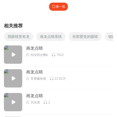
换一批
相关推荐
我眼睛里有龙
画龙点睛系统
你那爱笑的眼睛
锁妖
画龙点睛
怕冷的企鹅e
7412
画龙点睛
常青藤爸爸
21.61万
画龙点睛
贝乐虎
1