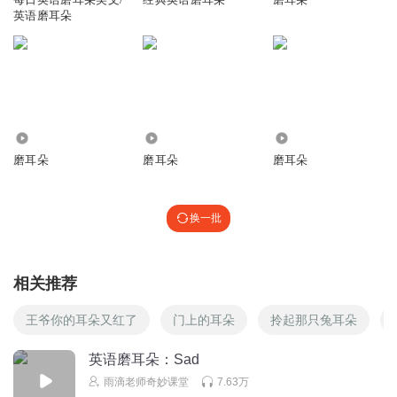
英语磨耳朵
1.05万
1901
409
磨耳朵
磨耳朵
磨耳朵
换一批
相关推荐
王爷你的耳朵又红了
门上的耳朵
拎起那只兔耳朵
英语磨耳朵：Sad
雨滴老师奇妙课堂
7.63万