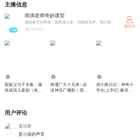
主播信息
雨滴老师奇妙课堂
愿如春天的雨滴，随风潜入夜，润物细无声。我们相信，每一个好故事都是一颗千年莲花的种子，值得我们郑重地聆听和安然地等待。祝福所有听到好故事的大人和小孩，都能在某个盛夏的清晨，看到千年莲花的盛开！（安心创作所以不看私信，敬请谅解哦~）
加关注
159.45万
3.67亿
354.40万
512.44万
新版父与子全集：爆
神通广大十兄弟 | 必
胡小闹日记：神奇小
笑成语儿童剧（免费
读神话广播剧｜雨滴
学生|上学记| 爆笑校
版）
乐学
园故事| 冒险故事
用户评论
道法家
是小孩的声音