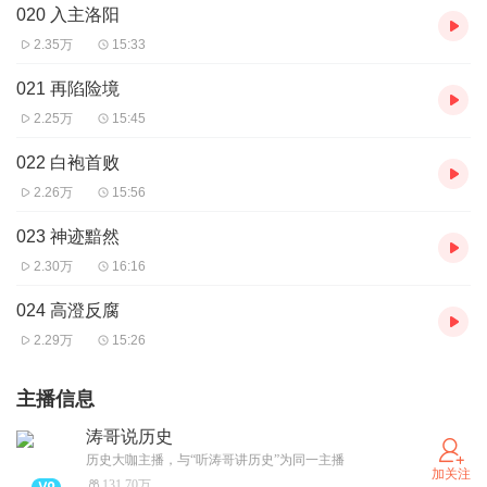
020 入主洛阳
2.35万
15:33
021 再陷险境
2.25万
15:45
022 白袍首败
2.26万
15:56
023 神迹黯然
2.30万
16:16
024 高澄反腐
2.29万
15:26
主播信息
涛哥说历史
历史大咖主播，与“听涛哥讲历史”为同一主播
加关注
131.70万