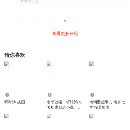
女婿捅死
晴天下的雨果
白袍陈庆之
查看更多评论
回复
2020-09-02
4
dingoogle
猜你喜欢
阻击是阻击，狙击是狙击，两种不同的作战形式，不要啥都
念ju
回复
2024-10-26
2
88882a
陈霸先是不是陈庆之的儿子
2.79万
441.51万
5640
回复
2022-05-05
1
听谢涛·战国
南朝凶猛（轩辕鸿鸣
南朝那些事儿|南齐七
著历史励志小说，谢
帝书|姜狼著
涛播讲）
察道者帝
回复 @
88882a
:
没关系