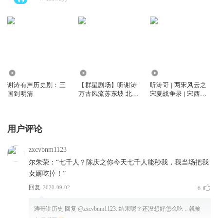
1.76亿
3015.62万
149.54万
谢涛有声历史剧：三
【群星剧场】听谢涛·
听涛哥 | 两宋风云之
国到明清
万古风流苏东坡 北宋
宋夏战争录 | 宋西夏
文坛领袖 人物传记
辽
用户评论
zxcvbnm1123
尔朱荣：“七千人？陈庆之你今天七千人能秒我，我当场把我
女婿吃掉！”
回复
2020-09-02
6
涛哥讲历史
回复 @
zxcvbnm1123
:
结果呢？还没想好怎么吃，就被