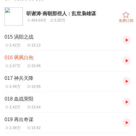
听谢涛·南朝那些人：乱世枭雄谋
464.64万
3.30万
免费订阅
015 涡阳之战
2.42万
15:12
016 飒飒白袍
2.47万
15:46
017 神兵天降
2.48万
16:06
018 血战荥阳
2.43万
15:44
019 再出奇谋
2.38万
15:42