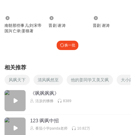
星空之下_ce
韩战那一段是胡说八道
5.46万
16.21万
46.52万
回复
2024-03-28
1
南朝那些事儿|刘宋帝
晋剧 谢涛
晋剧 谢涛
国兴亡录|姜狼著
旅途880
给小天朝民众带来幸福
换一批
回复
2021-08-05
1
河东吟诵国芳
相关推荐
我来啦亲！涛哥更新赞啦！精彩历史故事好听啊！辛苦
啦！👍👍👍🍒💐💞(ღ˘⌣˘ღ)
风飒天下
清风飒然至
他的姜同学又美又飒
大小姐
回复
2020-09-02
1
《飒飒飒飒》
活泼的狒狒
8389
寒风云间
后来的两宋就是轻视军人而最终走向灭亡的!
123 飒飒中招
回复
2021-02-13
1
番茄小学panda老师
10.82万