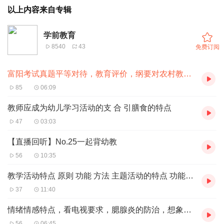
以上内容来自专辑
学前教育
8540
43
免费订阅
富阳考试真题平等对待，教育评价，纲要对农村教育，乡土课程价
85
06:09
教师应成为幼儿学习活动的支 合 引膳食的特点
47
03:03
【直播回听】No.25一起背幼教
56
10:35
教学活动特点 原则 功能 方法 主题活动的特点 功能 区域
37
11:40
情绪情感特点，看电视要求，腮腺炎的防治，想象夸张特点
56
06:45