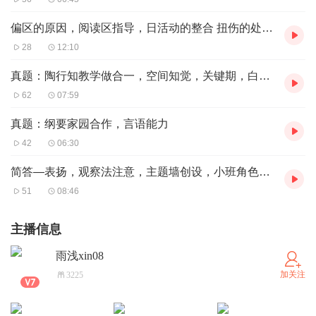
偏区的原因，阅读区指导，日活动的整合 扭伤的处理 观察 纲环
28
12:10
真题：陶行知教学做合一，空间知觉，关键期，白板说
62
07:59
真题：纲要家园合作，言语能力
42
06:30
简答—表扬，观察法注意，主题墙创设，小班角色游戏特，个体差
51
08:46
主播信息
雨浅xin08
加关注
3225