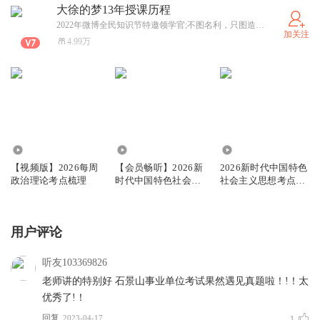
大徐的梦13年授课历程
2022年微博全民知识节特邀领学官;不图名利，只图造诣！十年事业单位考试网课制作，像一个匠人一样去发掘事业单位考试中的每一个考点。
加关注
4.99万
18.55万
3.30万
1.17万
【视频版】2026每周
【会员畅听】2026新
2026新时代中国特色
政治理论考点梳理
时代中国特色社会主
社会主义思想考点梳
义思想
理
用户评论
听友103369826
老师讲的特别好 石景山事业单位考试果然遇见真题啦！!！太
优秀了!！
回复
2023-04-17
1