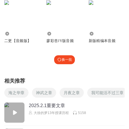
1.07万
244
4.05万
二更【音频版】
廖彩杏JY版音频
新版精编本音频
换一批
相关推荐
海之华章
神武之章
月夜之章
我可能活不过三章
2025.2.1重要文章
大徐的梦13年授课历程
5158