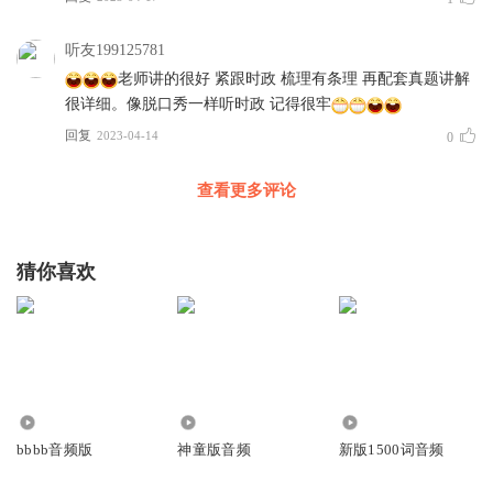
听友199125781
老师讲的很好 紧跟时政 梳理有条理 再配套真题讲解
很详细。像脱口秀一样听时政 记得很牢
回复
2023-04-14
0
查看更多评论
猜你喜欢
2099
29.97万
2.13万
bbbb音频版
神童版音频
新版1500词音频