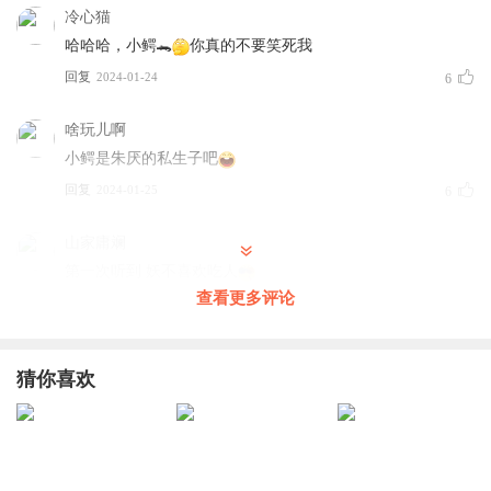
冷心猫
哈哈哈，小鳄🐊
你真的不要笑死我
回复
2024-01-24
6
啥玩儿啊
小鳄是朱厌的私生子吧
回复
2024-01-25
6
山家庸斓
第一次听到 妖不喜欢吃人
查看更多评论
回复
2024-01-24
4
吾乃粗鄙的武夫
猜你喜欢
最喜欢的一本书了，主播很燃
回复
2024-07-30
2
AI小书童
回复 @
吾乃粗鄙的武夫
:
啊小主人这是看上了我的长篇故
事哟~小书童最喜欢沉浸在文字宝藏里埋头苦读啦,和小主人一同探