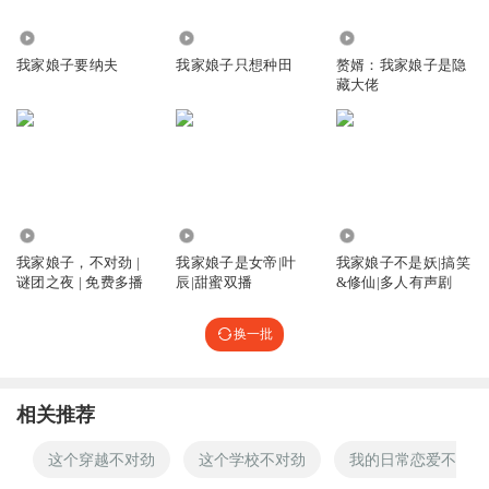
寻知识的乐趣呢
165
416.88万
8.61万
我家娘子要纳夫
我家娘子只想种田
赘婿：我家娘子是隐
藏大佬
张果姥_rp
老三坐小板凳听燃讲故事！
回复
2024-01-24
3
Elliot_4g
小鳄这舌头捋不直了😮
5.99万
450.21万
2348.61万
回复
我家娘子，不对劲 |
我家娘子是女帝|叶
我家娘子不是妖|搞笑
2024-12-18
2
谜团之夜 | 免费多播
辰|甜蜜双播
&修仙|多人有声剧
1808681mxzn
换一批
小鳄是安然配的音吧太搞笑了，嘴里塞东西了吧
回复
2024-09-27
2
相关推荐
纽约来的乞丐
加更，6节太少了，刚听就没了
这个穿越不对劲
这个学校不对劲
我的日常恋爱不太对
回复
2024-01-24
2