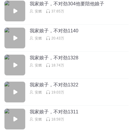
我家娘子，不对劲304他要陪他娘子
安燃
37.65万
听时时长两年半
安然的小鳄配的真欠
回复
2024-01-24
我家娘子，不对劲1140
2
安燃
20.43万
深海老K
小鳄是宋晓峰吧，要不做首诗吧
我家娘子，不对劲1328
回复
2024-01-24
2
安燃
18.74万
我家娘子，不对劲1322
安燃
19.03万
我家娘子，不对劲1311
安燃
18.59万