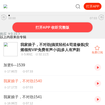
打开APP
我家娘子，不对劲1540
00:00
07:03
打开APP 收听完整版
购买 ￥
0.15
以上内容来自专辑
我家娘子，不对劲|搞笑轻松&苟道修炼|安
燃领衔VIP免费有声小说|多人有声剧
免费订阅
5.80亿
32.11万
加更6---1539
17.80万
07:33
我家娘子，不对劲1540
17.17万
07:03
我家娘子，不对劲1541
16.99万
07:12