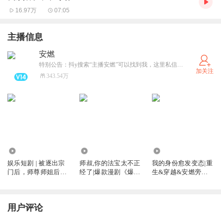
16.97万
07:05
主播信息
安燃
特别公告：抖y搜索“主播安燃”可以找到我，这里私信看不到
加关注
343.54万
181.92万
9962.14万
257.70万
娱乐短剧 | 被逐出宗
师叔,你的法宝太不正
我的身份愈发变态|重
门后，师尊师姐后悔
经了|爆款漫剧《爆笑
生&穿越&安燃旁白
终生
修仙：师叔的法宝有
丨这个诅咒太棒了姊
点怪》原著|安燃穿越
妹篇丨vip免费有声
爆笑修仙|法宝不正经
小说
用户评论
VIP免费有声小说