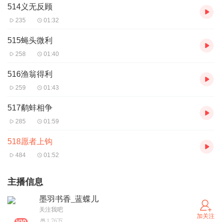
514义无反顾
235
01:32
515蝇头微利
258
01:40
516渔翁得利
259
01:43
517鹬蚌相争
285
01:59
518愿者上钩
484
01:52
主播信息
墨羽书香_蓝蝶儿
关注我吧
加关注
1.76万