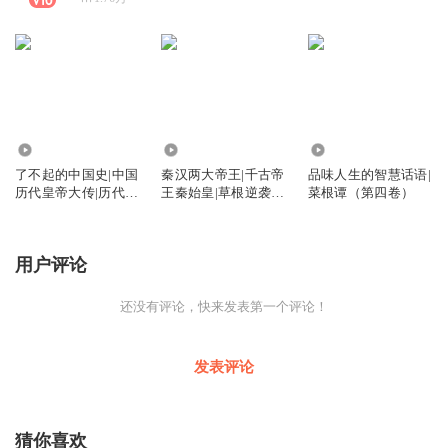
2.93万
1.92万
1.29万
了不起的中国史|中国
秦汉两大帝王|千古帝
品味人生的智慧话语|
历代皇帝大传|历代王
王秦始皇|草根逆袭汉
菜根谭（第四卷）
朝帝王
高祖刘邦
用户评论
还没有评论，快来发表第一个评论！
发表评论
猜你喜欢