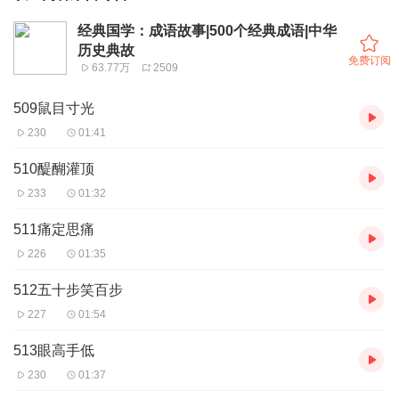
经典国学：成语故事|500个经典成语|中华
历史典故
免费订阅
63.77万
2509
509鼠目寸光
230
01:41
510醍醐灌顶
233
01:32
511痛定思痛
226
01:35
512五十步笑百步
227
01:54
513眼高手低
230
01:37