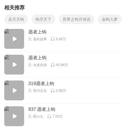
相关推荐
吴月天钩
钩尽天下
异界之钩月传说
金钩入梦
愿者上钩
嘉欢故事
6.46万
愿者上钩
水皮杂谈
45.98万
319愿者上钩
寒川文化
2.98万
937 愿者上钩
茜小九
7.25万