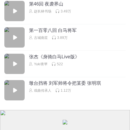
第46回 夜袭界山
赵长林书场
3.49万
第一百零八回 白马将军
古城南笙
3.89万
张杰《身骑白马Live版》
Yuki青苹
522
墩台挡将 刘军帅将令把某委 张明琪
戏曲传承人
1.12万