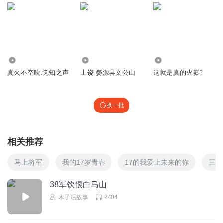
57
1180
1097
真火不空吹.觉知之声
上饶-婺源县文公山
这就是真的火影?
换一批
相关推荐
马上将军
我的17岁青春
17的我爱上未来的你
三国
38军饮恨白马山
木子话故事
2404