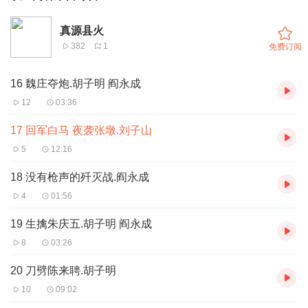
真源县火
382
1
免费订阅
16 魏庄夺炮.胡子明 阎永成
12
03:36
17 回军白马 夜袭张墩.刘子山
5
12:16
18 没有枪声的歼灭战.阎永成
4
01:56
19 生擒朱庆五.胡子明 阎永成
8
03:26
20 刀劈陈来聘.胡子明
10
09:02