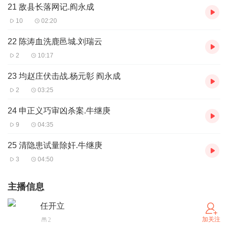
21 敌县长落网记.阎永成
10
02:20
22 陈涛血洗鹿邑城.刘瑞云
2
10:17
23 均赵庄伏击战.杨元彰 阎永成
2
03:25
24 申正义巧审凶杀案.牛继庚
9
04:35
25 清隐患试量除奸.牛继庚
3
04:50
主播信息
任开立
加关注
2