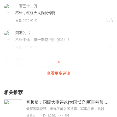
一百五十二万
不错，红红火火恍恍惚惚
回复
2020-05-22
3
阿羽的书
不错不错，每一期都很用心哦！！！
回复
2020-05-24
1
礼善临
及时 专业 音色优美 值得收听
查看更多评论
回复
2022-03-13
0
南方yy
相关推荐
怎么不更了呢 挺好的呀
回复
2022-02-17
0
音频版：国际大事评论|大国博弈|军事科普|科技讲解
最新国际资讯，带你了解各国博弈，军事科普，武器博览。本专辑为听风的蚕原创专辑，本专辑将为您介绍军事科普和国际动态和热点大事，通过独家解读，为您理清热点之下的脉络...
听友257334348
1.23亿
402
热点