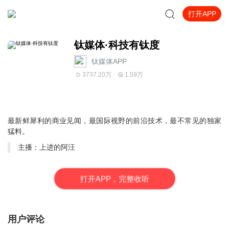
打开APP
钛媒体·科技有钛度
钛媒体APP
3737.20万
1.59万
最新鲜犀利的商业见闻，最国际视野的前沿技术，最不常见的独家
猛料。
主播：
上进的阿汪
打
开
A
P
P，完整收听
用户评论