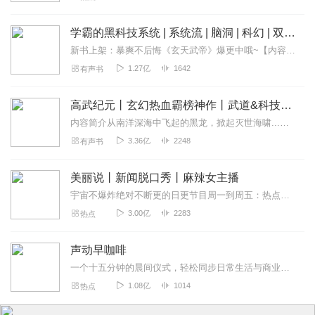
::::::::::::::::::::::::::::::::::::::::::::::::::::::::::::::::::::::://///////////////////:
:::::::::::::::::::::::::::::::::::::::::::::::::::::::::::::::::::::::::::::::::::::::::::::
学霸的黑科技系统 | 系统流 | 脑洞 | 科幻 | 双播
:::::::::::::::::::::::::::::::::::::::::::::::::::::::::::::::::::::::::::::::::::::::::::::
新书上架：暴爽不后悔《玄天武帝》爆更中哦~【内容简介】“系统，积分能兑钱吗？”“不能。”“干，那我要你何用！”“本系统能让你当上学爸，全人类爸爸的爸，你还要钱有...
:::::::::::::::::::::
1.27亿
1642
有声书
回复
2020-09-21
1
高武纪元丨玄幻热血霸榜神作丨武道&科技丨暴力斩神丨紫襟剧社制作 | 多人有声剧
老丁_g0
内容简介从南洋深海中飞起的黑龙，掀起灭世海啸...火焰魔灵毁灭一座座钢筋水泥城市，于核爆中心安然离去...域外神明试图统治整片星海...这是人类科技高度发...
消费电子产品的评论偏于八卦，不严谨。
3.36亿
2248
有声书
回复
2020-04-17
3
美丽说丨新闻脱口秀丨麻辣女主播
宇宙不爆炸绝对不断更的日更节目周一到周五：热点新闻一锅端周末：听众投稿话题探讨随便闲聊>>>不知道怎么进主播橱窗购买零食的点击我哟，点我点我！<<<马栏山...
3.00亿
2283
热点
声动早咖啡
一个十五分钟的晨间仪式，轻松同步日常生活与商业世界。这是一档由声动活泼出品的清晨播客节目，在工作日的早晨，为你带来与日常生活息息相关的商业科技轻解读，开启能量满...
1.08亿
1014
热点