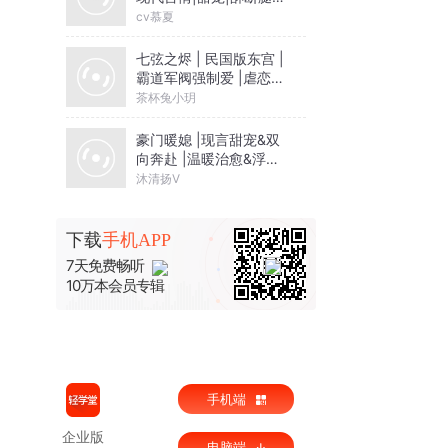
豪门世家|HE
cv慕夏
七弦之烬 | 民国版东宫 |
霸道军阀强制爱 |虐恋情
深 |强取豪夺 |追妻火葬
茶杯兔小玥
场
豪门暖媳 |现言甜宠&双
向奔赴 |温暖治愈&浮光
锦原著 |VIP免费多人有
沐清扬V
声剧
下载
手机APP
7天免费畅听
10万本会员专辑
手机端
企业版
电脑端