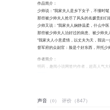
作品简介：
少帅说：“我家夫人是乡下女子，不懂时髦
那些被少帅夫人抢尽了风头的名媛贵妇们
少帅又说：“我家夫人娴静温柔，什么中医
那些被少帅夫人治好过的病患、被少帅夫
“我家夫人小意柔情，以丈夫为天，我说一
督军府的众副官：脸是个好东西，拜托少
作者简介：
明药，趣阅小说网签约作者，超高人气大
百媚》
主播：
旁白：予彤
评价
（
847
）
顾轻舟：三撇儿
声音
（
0
）
司行霈：
周默