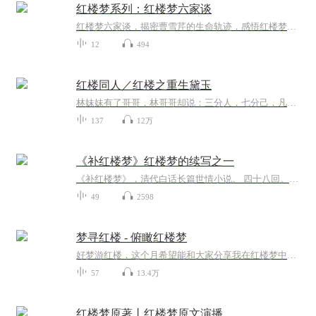
红楼梦系列：红楼梦六家谈
红楼梦六家谈，揭密曹雪芹的生命轨迹，感悟红楼梦的艺术魅力。
12
494
红楼同人／红楼之重生黛玉
林妹妹有了哥哥，林哥哥却说：三分人，七分己，凡事还得靠自己。注1：本文浪漫主义！注2：钗黛云三粉，黛玉不恨任何人~注3：本文设定极大，政斗为主线~—————————————二十六换了设备，音质有改善，前面的章节有时间会重录。开始继续更啦，23年...
137
12万
《补红楼梦》红楼梦的续写之一
《补红楼梦》，清代白话长篇世情小说。 四十八回。 题“嫏嬛山樵撰”。作者真实姓名不详。 成书于清嘉庆十九年（1814）。空空道人闻听《红楼梦》续书纷纷面世，还道自己当初漏抄了石上之字。索观之后，发觉种种续书纰缪百出，怪诞不经，断非石上原书。于是...
49
2598
梦寻红楼 - 俯瞰红楼梦
好梦游红楼，这个月希望能和大家分享我在红楼梦中领略到的中式精神内核。每週五晚上12點更新，另不定時加更！播講內容主要來自"董梅講透紅樓夢"，喜歡的朋友可以自行搜尋！还在练习中，感谢有你的陪伴！
57
13.4万
红楼梦原著丨红楼梦原文演播