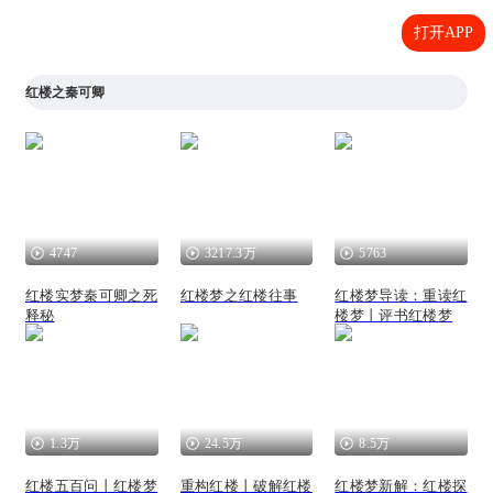
打开APP
红楼之秦可卿
4747
3217.3万
5763
红楼实梦秦可卿之死
红楼梦之红楼往事
红楼梦导读：重读红
释秘
楼梦丨评书红楼梦
1.3万
24.5万
8.5万
红楼五百问丨红楼梦
重构红楼丨破解红楼
红楼梦新解：红楼探