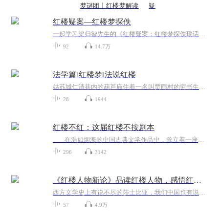
梦谜团丨红楼梦解读
疑
红楼疑案—红楼梦探佚
一起学习梁归智先生的《红楼疑案：红楼梦探佚琐话》。现在通行的的一百二十回本《红楼梦》，前八十回的作者是曹雪芹，后四十回是高鹗的续作。那么，曹雪芹本来设想的八十回后的《红楼梦》是什么样子，《红楼梦》人物的结局究竟如何？这是红学最为重要为关...
92
14.7万
法学篇‖红楼梦‖法说红楼
姑苏城仁清巷内的葫芦庙住着一名叫贾雨村的穷书生，他受乡宦甄士隐的资助，上京赴考，中了进士，做了官。只因他贪赃枉法，不上一年就被革了官职。他来到扬州，做了巡盐御史林如海的幕客，教林黛玉念书。过了一年，林如海的妻子去世，林黛玉由贾雨村护送，...
28
1944
红楼不红：这届红楼不按剧本
在浩如烟海的中国古典文学作品中，耸立着一座高踞其上而“一览众山小”的艺术峰巅，那就是清代中期出现于文坛之上的长篇小说《红楼梦》。《红楼梦》自诞生以来就备受人们关注，人们对《红楼梦》的阅读、研究，范围之广、人数之多，是其他...
296
3142
《红楼人物新论》品读红楼人物，感悟红楼人生！
西方文学史上有说不尽的莎士比亚，我们中国也有说不尽的《红楼梦》，一代文学巨匠曹雪芹给后人留下了这笔精神财富的同时，也留下了千千万万个红楼之密、红楼之惑、红楼之梦。《红楼梦》浓缩了一个让后人体察不尽的大千世界、感悟难彻的百味人生。满纸荒唐...
57
4.9万