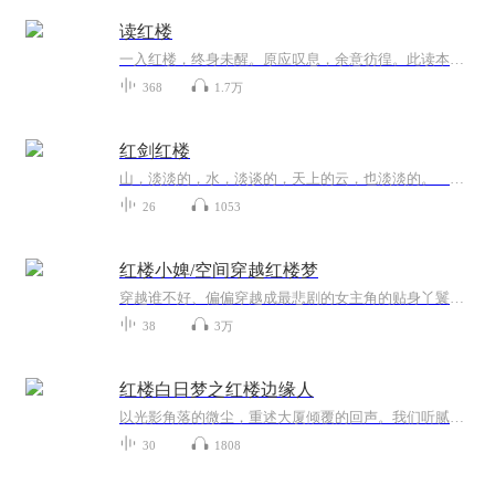
读红楼
一入红楼，终身未醒。原应叹息，余意彷徨。此读本为人民文学出版社一九八二年版本之二零二二年第四版
368
1.7万
红剑红楼
山，淡淡的，水，淡谈的，天上的云，也淡淡的。 山，由于远而淡，水，由于清而淡，天上的云，则因高而且少，飘浮若带，舒卷长空，才给人一种悠幽自得的淡淡感受。 这里是陕西延水之涯，波静涛平，风光旖旎，景物宜人，够幽够美！ 云淡风轻近午天...
26
1053
红楼小婢/空间穿越红楼梦
穿越谁不好、偏偏穿越成最悲剧的女主角的贴身丫鬟。她叫雪雁、陪着林黛玉一起长大的贴身侍女。到了荣国府沦为紫鹃的副手，做些跑腿的活记。作为现代新女性，他怎么能让自己继续悲剧下去，于是保护好黛玉、嫁个良人、然后自己脱籍离开、广置田、多存粮、当个小地主。主角：雪雁配角：林黛玉、薛宝钗、金陵十二钗、贾宝玉红楼梦、种田文、穿越时空
38
3万
红楼白日梦之红楼边缘人
以光影角落的微尘，重述大厦倾覆的回声。我们听腻了宝黛钗的痴缠，看倦了大观园的盛景，却未曾问过：在金陵绮梦的边缘，那些沉默的、被厌弃的、挣扎求生的人——他们如何爱恨？如何清醒或沉沦？他们心底，是否也燃烧过一片不为人知的荒原？从李纨的枯寂青...
30
1808