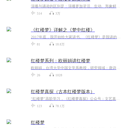
演播与诵读的区别是：演播更加灵活、生动、形象鲜明。并不如诵读一般字正腔圆，音调平平，情感冷漠。演播则是更加带入和贴合原著的情感，塑造鲜明的人物形象，从而拉近名著与广大读者直接的距离。晨蒙先生倾情演播古典文学名著《红楼梦》，希望能够带给您...
514
3万
《红楼梦》详解之《梦中红楼》
2017年底，我开始给大家讲书。《红楼梦》是我讲的第一本书，从稚嫩到成熟，一步步的探索，在80回的音频讲解中都体现了出来。我也想过重新录制一版，让其看起来天衣无缝，但是又一想，又何必在意之前的种种不完美呢？所以重点来了：记得坚持听下去，后面会...
81
18.8万
红楼梦系列：欧丽娟讲红楼梦
欧丽娟，台湾大学中国文学系教授，研究领域：唐诗、《红楼梦》、中国文学史。欧丽娟教授因台大“红楼梦”公开课获得“全球开放式课程联盟”2015年杰出教学者奖，并荣登Coursera华人最受欢迎课程前四名。她也被称为这个世界上最懂《红楼梦》的人。
26
1028
红楼梦真探（古本红楼梦版本）
“红楼梦”高阶学习，《红楼梦真探》公众号：文艺真探社。传播红楼梦文化，探究石头记谜团；一入红楼深似海，从此探佚是日常。部分版本内容来自陈维昭先生《红学通史》。
123
78.1万
红楼梦