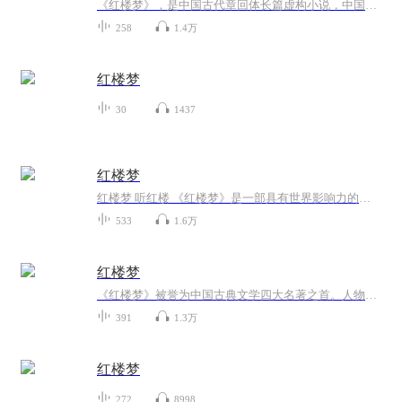
《红楼梦》，是中国古代章回体长篇虚构小说，中国古典四大名著之首。其通行本共120回，一般认为前80回是清代作家曹雪芹所著，后40回作者为无名氏，由高鹗、程伟元整理。小说以贾、史、王、薛四大家族的兴衰为背景，以大荒山青埂峰下顽石幻化的通灵宝玉为视...
258
1.4万
红楼梦
30
1437
红楼梦
红楼梦 听红楼 《红楼梦》是一部具有世界影响力的人情小说，举世公认的中国古典小说巅峰之作，中国封建社会的百科全书，传统文化的集大成者。小说作者以“大旨谈情，实录其事”自勉，只按自己的事体情理，按迹循踪，摆脱旧套，新鲜别致，取得了非凡的艺术...
533
1.6万
红楼梦
《红楼梦》被誉为中国古典文学四大名著之首。人物刻画精致心理描写细腻。
391
1.3万
红楼梦
272
8998