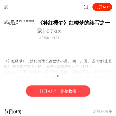
打开APP
《补红楼梦》红楼梦的续写之一
公子追欢
2598
31
《补红楼梦》，清代白话长篇世情小说。 四十八回。 题“
嫏嬛山
樵
撰”。作者真实姓名不详。 成书于清嘉庆十九年
（1814）。
空空道人闻听《
红楼梦
》续书纷纷面世，还道自己当初漏抄了石上
之字。索观之后，发觉种种续书纰缪百出，怪诞不经，断非石上原
书。于是重又走到青埂峰前细观那块补天未用的顽石，果然又发现
石头底下尚有一段文字，当日未曾抄录，遂又抄以传世。
打
开
A
P
P，完整收听
节目(49)
切换顺序