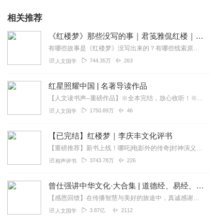
相关推荐
《红楼梦》那些没写的事｜君笺雅侃红楼｜国学经典
有哪些故事是《红楼梦》没写出来的？有哪些线索原文没交代清楚，哪些坑是曹雪芹没有填的？全网阅读超10亿的“君笺雅侃红楼”，继喜马拉雅独家发布《趣侃红楼》600期系...
744.35万
263
人文国学
红星照耀中国 | 名著导读作品
【人文读书声--重磅作品】※全本完结，放心收听！※八年级（上）语文教科书名著导读指定作品，同名有声书！※著名翻译家董乐山先生权威中文译本！※人民文学出版...
1750.89万
46
人文国学
【已完结】红楼梦｜李庆丰文化评书
【重磅推荐】新书上线！哪吒|电影外的传奇|封神演义封神榜精华|李庆丰评书快来点击收听吧~【精品推荐】三国演义（李庆丰文化评书）水浒传（李庆丰文化评书）西游记...
3743.78万
226
相声评书
曾仕强讲中华文化·大合集 | 道德经、易经、三国演义中的国学
【感恩回馈】在传播智慧与美好的旅途中，真诚感谢每一位伙伴的温暖陪伴与鼎力支持！欢迎曾仕强学堂粉丝听友们入群交流，更多新鲜玩法和福利活动等你！添加微信：zengf...
3.87亿
2112
人文国学