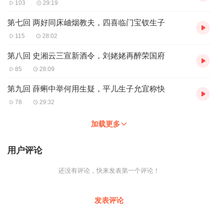
103
29:19
第七回 两好同床岫烟教夫，四喜临门宝钗生子
115
28:02
第八回 史湘云三宣新酒令，刘姥姥再醉荣国府
85
28:09
第九回 薛蝌中举何用生疑，平儿生子允宜称快
78
29:32
加载更多
用户评论
还没有评论，快来发表第一个评论！
发表评论