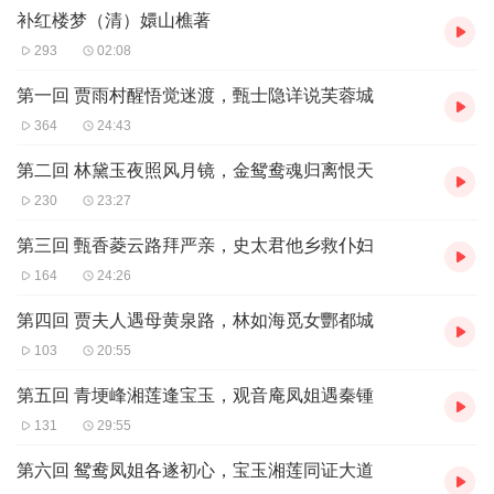
补红楼梦（清）嬛山樵著
293
02:08
第一回 贾雨村醒悟觉迷渡，甄士隐详说芙蓉城
364
24:43
第二回 林黛玉夜照风月镜，金鸳鸯魂归离恨天
230
23:27
第三回 甄香菱云路拜严亲，史太君他乡救仆妇
164
24:26
第四回 贾夫人遇母黄泉路，林如海觅女酆都城
103
20:55
第五回 青埂峰湘莲逢宝玉，观音庵凤姐遇秦锺
131
29:55
第六回 鸳鸯凤姐各遂初心，宝玉湘莲同证大道