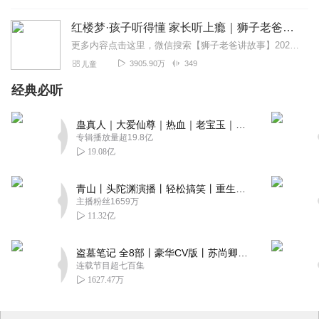
红楼梦·孩子听得懂 家长听上瘾｜狮子老爸讲故事
更多内容点击这里，微信搜索【狮子老爸讲故事】2026暑假去哪玩？看什么？和狮爸一起重走水浒路～【大明皇帝朱元璋】最新专辑:一开局一个碗，小乞丐如何夺天下?【四大...
3905.90万
349
儿童
经典必听
蛊真人｜大爱仙尊｜热血｜老宝玉｜多人VIP免费有声剧
专辑播放量超19.8亿
19.08亿
青山丨头陀渊演播丨轻松搞笑丨重生穿越丨古代权谋丨VIP免费 | 多人有声剧
主播粉丝1659万
11.32亿
盗墓笔记 全8部丨豪华CV版丨苏尚卿&边江 领衔 多人有声剧丨冠声文化丨南派三叔
连载节目超七百集
1627.47万