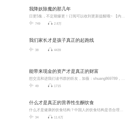
我降妖除魔的那几年
日更5集，不定期爆更！订阅可以收到更新提醒哦~ 【内容简介】 牧氏老祖宗是邵雍先生的得意弟子，精通风水神鬼之学，爷爷是牧氏家族第二十九代传人。自从祖上习得这门技艺后，牧家代代单传，人丁十分的稀薄。爷爷为了改变现状，给我起名牧修，心愿是让...
749
2.8万
我们家长才是孩子真正的起跑线
38
4439
能带来现金的资产才是真正的财富
想交流和进我们读书群的听友，加薇：shuang869789，请注明是通过什么途径了解到的播音）真正的财务自由是什么？ 财务自由，就是当你不工作的时候，也不必为金钱发愁，因为你有其他渠道的现金收入。当工作不再是获得金钱的唯一手段时，你便自由了。可以有足...
49
1715
什么才是真正的营养性生酮饮食
什么才是健康的饮食结构？中国人的饮食结构是否合理？农业革命是史上最大的骗局吗？你真的了解生酮饮食吗？现在大火的生酮饮食真的是正确的吗？这个节目，会彻底从根源上分析，告诉你什么才是真正健康营养的生酮饮食方式，以及它能给身体带来的惊人变化。
34
11.6万