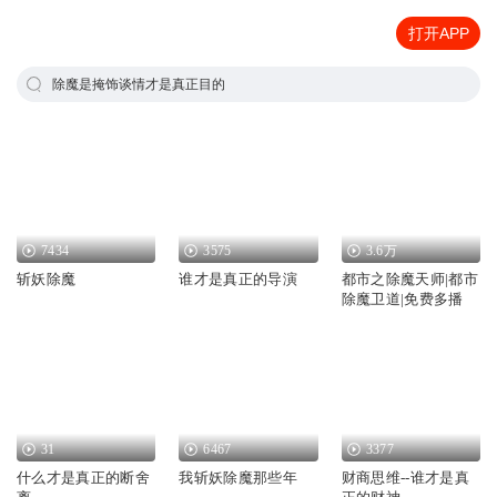
打开APP
除魔是掩饰谈情才是真正目的
7434
3575
3.6万
斩妖除魔
谁才是真正的导演
都市之除魔天师|都市
除魔卫道|免费多播
31
6467
3377
什么才是真正的断舍
我斩妖除魔那些年
财商思维--谁才是真