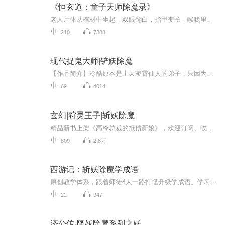
《恒玄道：童子天师除魔录》
老人尸体从棺材中坐起，双眼翻白，指甲变长，喉咙里发出 “嗬嗬” 的声音，正是被吊死鬼附身的怨鬼。恒利立刻踏前一步，左手持八卦镜，右手握桃木剑，沉声道：“天地玄黄，宇宙洪荒。乾坤朗朗，律令昭彰。阴阳逆转，日月同光。万邪退避，正气昭彰。天清地...
210
7388
现代捉鬼大师|铲妖除魔
【作品简介】冷酷原本是上天凌霄仙人的弟子，只因为在万年之前犯了一些错误，被贬人间，必须在人间历经万载，尝遍天下所有的苦果，做到上万件铲妖除魔之事，最大的便是要等到万年之后消灭即将出世的鬼魈王，否则人间打乱。 一直等到了万年之后，冷酷终于等...
69
4014
玄幻|狩灵王子|斩妖除魔
精品新书上架《高冷总裁的抵债新娘》，欢迎订阅、收听！谁懂啊！林宇本是娇宠小王子，一夜之间恶灵破国！为护子民，他弃荣华执利刃，化身狩灵师，立誓杀尽世间恶灵，看王子逆袭斩妖除魔
809
2.8万
西游记：斩妖除魔学成语
原创教学体系，跟着师徒4人一路打怪升级学成语。学习和运用22个生活常用成语，原创剧本台词剧情通俗易懂，方便孩子吸收。3分钟碎片化动漫剧情，寓教于乐孩子更爱看更爱学。
22
947
济公传-降妖除魔系列之妖