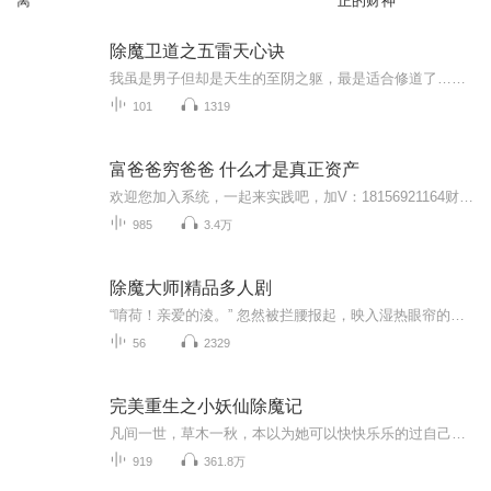
离
正的财神
除魔卫道之五雷天心诀
我虽是男子但却是天生的至阴之躯，最是适合修道了……可惜我一出生就被鬼王惦记。被托付给师叔修炼道术，不甘东躲西藏，学好本事回去了断因果才是唯一解。与斩妖后人一路同行，降妖伏魔无所不能。我为当世唯一伏魔天师。
101
1319
富爸爸穷爸爸 什么才是真正资产
欢迎您加入系统，一起来实践吧，加V：18156921164财务自由，就是你理想的生活方式由你获得的被动收入来支付，当然每个人的理想的生活方式是不一样的。财务自由不光是有钱就行了，实际上它是一种思维方式的转变。 它能让你获得金钱自由、时间自由、人身自由...
985
3.4万
除魔大师|精品多人剧
“唷荷！亲爱的淩。” 忽然被拦腰报起，映入湿热眼帘的是大她十岁兄长坏坏的叛逆脸孔。 “唉唷！这什么？”16岁的少年笑着偕去她挂在两颊的泪水：“小姐，大美女，你不是不知道你亲哥哥很怕你哭啊？” 万一妈发现了准会把他关到不知名国家中的某座鬼山，然...
56
2329
完美重生之小妖仙除魔记
凡间一世，草木一秋，本以为她可以快快乐乐的过自己的小日子，没想到却肩负起振兴家族的重任。 她灵根值极高，按理说是少有的天才，奈何雷水木这种操蛋到自己能把自己电死的灵根，她该如何肩负起大道赋予自己的责任？…
919
361.8万