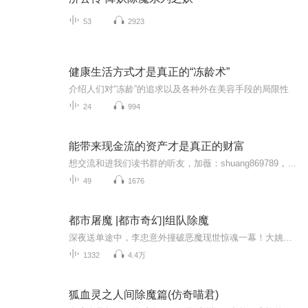
53
2923
健康生活方式才是真正的“冻龄术”
介绍人们对“冻龄”的追求以及各种外在美容手段的局限性
24
994
能带来现金流的资产才是真正的财富
想交流和进我们读书群的听友，加薇：shuang869789，请注明是通过什么途径了解到的播音）真正的财务自由是什么？ 财务自由，就是当你不工作的时候，也不必为金钱发愁，因为你有其他渠道的现金收入。当工作不再是获得金钱的唯一手段时，你便自由了。可以有足...
49
1676
都市屠魔 |都市奇幻|组队除魔
深夜送单途中，李忠意外撞破恶魔现世惊魂一幕！大姚山新康利医院防空洞的古老封印，遭暴雨雷劫冲破，地狱邪魔携邪恶之力席卷都市。平凡青年因护身铃符异动，觉醒潜藏御魔天赋，寻常之物皆化斩魔利器。他携手秘术道长、科技达人组队出征，深入侵华遗址地宫...
1332
4.4万
狐血灵之人间除魔篇(仿奇喵君)