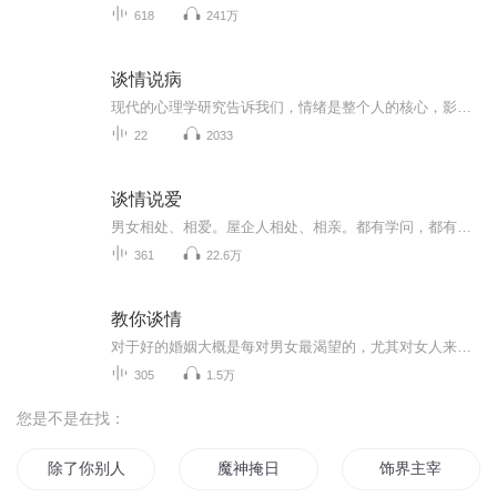
618
241万
谈情说病
现代的心理学研究告诉我们，情绪是整个人的核心，影响我们的思想、行为、认知、意义、信念与自我意识。因此，情绪可以成为我们认识和明白自己的心的其中一个重要途径。情绪包含了我们的内在情感、动机和认知，将我们很多内在资料显露出来。因此，我们需要...
22
2033
谈情说爱
男女相处、相爱。屋企人相处、相亲。都有学问，都有讲究，都很重要，但奇怪的是，返学无得学……奇怪！咁我哋自学啦，哈哈……
361
22.6万
教你谈情
对于好的婚姻大概是每对男女最渴望的，尤其对女人来说，一段婚姻的好坏直接就决定了自己以后的命运。而一段好的婚姻关系，就是彼此能够从一而终，认定一个人就是一辈子，认真的对待两个人之间的感情，彼此珍惜。婚姻就是两个抱着同一个信念一起走下去，无论遇到什么样的困难，都不会轻言放弃。
305
1.5万
您是不是在找：
除了你别人再好我也不要
魔神掩日
饰界主宰