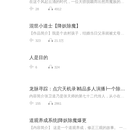
在这个风起云涌的时代，一位天骄脱颖而出然而魔族的入侵却让这一位位天骄就此陨落，狐族少女狐血灵就此展开了她的除魔之路
28
4912
混世小道士【降妖除魔】
【作品简介】我是个农村孩子，结婚当日父亲就被丈母娘折磨至死，被师父收为徒弟，成了一个专门降妖除魔的小道士……【作者&主播】作者：曼陀罗小紫人主播：石头说话【购买须知】1、本作品为付费有声书，前30集为免费试听，后续需要购买收听，每集0.2元，可...
323
21.3万
人是目的
6
324
龙脉寻踪：点穴天机录∣精品多人演播∣一个除魔卫道的传奇∣降妖除魔
内容简介张卫道乃是张天师的第七十二代传人，从小在修道的路上天赋异禀，在张天师的这条路上可谓是战绩辉煌，斩妖无数。为了不跟时代脱轨，其父亲还是把他送去普通学校念书。张卫道在大学生活期间，带领小伙伴降妖除魔，升级闯关。几人对未来充满期待与信...
155
2861
道观养成系统|降妖除魔爆更
【内容简介】 这是一个道观养成，修正三观的故事。 一个草根无名小道士，顺应师傅的安排在道观修行年满20可还俗下山。奈何18岁那年师傅离奇死亡。留下他一人继承一座没有名气四周充满野兽的道观。幸好时逢道门诸神为了解决道家香火问题，展开道门扶贫计划，并联手打造《道观养成系统》。得此系统小道士一路披荆斩棘。自由差遣鬼差为怨灵 厉鬼超度做法，送百鬼入轮回法力大无边。奈何现实同行看红了眼一路封杀，但神选中的人是谁都无法阻拦的。阴阳两界的磨难造就他一路升仙。“从今天开始，道门兴衰的任务，就交给我了！” 【作者/主播简介】 作者：怜黛佳人，网络小说作家 代表作《道观养成系统》 主播：硬汉萌教主，喜马拉雅FM新进主播。声音磁性风格轻松诙谐，演播方式多变，擅长营造故事氛围。高于同级主播92%。现今播讲《道观养成系统》 主播介绍 喜马新进女神故事机！来呀，等你关注