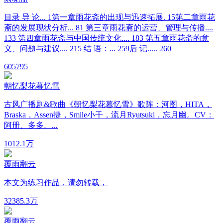
目录 导 论... 1第一章雨花斋的出现与迅速拓展. 15第二章雨花
斋的发展现状分析... 81 第三章雨花斋的运营、管理与传播....
133 第四章雨花斋与中国传统文化.... 183 第五章雨花斋的意
义、问题与建议.... 215 结 语：... 259后 记..... 260
60
5795
朝忆梨花暮忆雪
古风广播剧&歌曲《朝忆梨花暮忆雪》歌阵：河图，HITA，
Braska，Assen捷，Smile小千，流月Ryutsuki，忘月幽。CV：
阿册、多多。...
10
12.1万
覆雨翻云
本文为练习作品，请勿转载，
323
85.3万
覆雨翻云