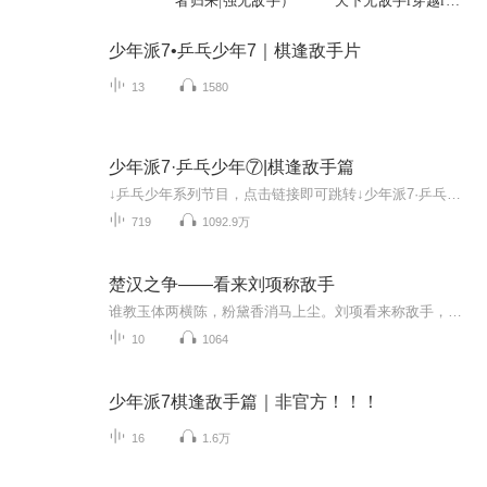
者归来|强无敌手）
天下无敌手l穿越l全
本免费l
少年派7•乒乓少年7｜棋逢敌手片
13
1580
少年派7·乒乓少年⑦|棋逢敌手篇
↓乒乓少年系列节目，点击链接即可跳转↓少年派7·乒乓少年①｜乒乓小将篇少年派7·乒乓少年②｜热血威龙篇少年派7·乒乓少年③｜谁与争锋篇少年派7·乒乓少年④｜顶峰相见篇少年派7·乒乓少年 | 龙虎风云榜（番外篇）少年派7·乒乓少年|怪咖大乱斗（番外...
719
1092.9万
楚汉之争——看来刘项称敌手
谁教玉体两横陈，粉黛香消马上尘。刘项看来称敌手，虞夫人后戚夫人。
10
1064
少年派7棋逢敌手篇｜非官方！！！
16
1.6万