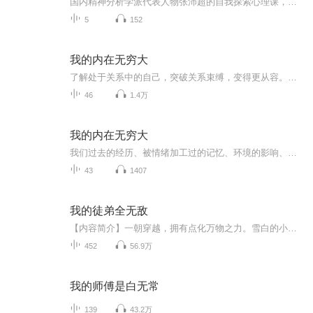
国内精神分析学派代表人物张沛超的自我探索心理课，突破关系束缚、卸下防御伪装、修通情绪困扰、找到自我价值。★一切迷茫与困惑的解药，唯有：不断地认识你自己我们一生的际遇，除了外部条件影响外，更多是由我们所不知道的自己去选择和创造的结果。对自...
5
152
我的内在无穷大
了解处于关系中的自己，突破关系束缚，变得更从容。了解内心中的防御机制，卸下防御的伪装，活得更轻松。了解困扰我们的情绪，学会转化情绪，活得更自在。检示身份标签，排除心中杂念，找到自我的真正价值。走入内心深处，勇敢面对真我，重新规划自己的人...
46
1.4万
我的内在无穷大
我们过去的经历、被情绪加工过的记忆、环境的影响、防御机制等构成了我们庞大且复杂的内心世界，随时左右着我们的选择。面对选择，你也想听从自己的心，可内心的声音嘈杂的像个菜市场，你会疑惑我到底该过怎样的人生？这就意味着，对内在的认知程度越深，...
43
1407
我的徒弟全无敌
【内容简介】一朝穿越，拥有点化万物之力。雪白的小兔子，变成了吞噬万界的呆萌萝莉。落寞的菜鸡剑客，变成了一剑无敌的绝世剑仙。这是一个佛系少年带着一堆无敌徒儿浪迹天下的欢乐故事。【作者简介】作者赵碧婷，网络小说作家，文风新奇，文笔幽默 ，善于...
452
56.9万
我的师傅是白无常
139
43.2万