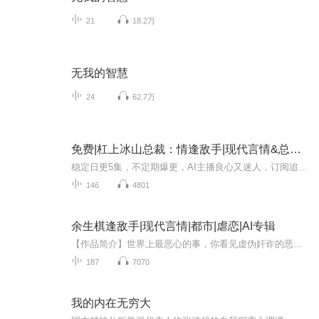
21
18.2万
无我的智慧
24
62.7万
免费|杠上冰山总裁：情逢敌手|现代言情&总裁&情敌
稳定日更5集，不定期爆更，AI主播良心又迷人，订阅追更不迷路！ 【内容简介】 凌贞楠爱钱又势力，胆小怕事又冲动记恨，为了报被人劈 腿的仇与罗绍琛一 夜 风 流，扳回一城，她不但钓了个金龟婿，跻身豪门，肚子里还有个小种子生根发芽。相安无事又平淡...
146
4801
余生棋逢敌手|现代言情|都市|虐恋|AI专辑
【作品简介】世界上最恶心的事，你看见虚伪奸诈的恶魔披着天使的外衣，可其他人却看不见，真扎心。旌予北和旌之南是一卵同胞的兄弟，他们之间不过是“一痣之差”，几乎没有人能分的清他们，而谙柠却可以。因为一次刑事案件，谙柠亲手将旌予北送进监狱，从...
187
7070
我的内在无穷大