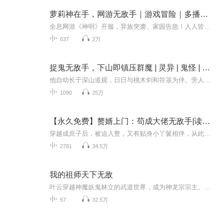
萝莉神在手，网游无敌手｜游戏冒险｜多播精品剧｜萌系
全息网游《神明》开服，异族突袭、家园告急！人人皆可召唤神明并肩御敌，主角却意外解锁神级神明 —— 九命猫。可谁能料到，这传说中战力爆表的神明，竟是个古灵精怪的白毛萝莉？！爆笑日常混搭热血激战，看不靠谱的萝莉神明携手主角，一路闯关打怪、横扫...
637
2万
捉鬼无敌手，下山即镇压群魔 | 灵异 | 鬼怪 | 精品
他自幼长于深山道观，日日与桃木剑和符箓为伴。旁人都说他是天生的鬼见愁，他却总觉得是师父哄自己玩——毕竟那些"咿呀"学语时就能捏碎的百年厉鬼，在师父口中不过是山间飘荡的煤球精。直到踏进霓虹闪烁的都市，电梯间倒挂的血衣美人嗅到他的气息瞬间蒸发...
1090
25万
【永久免费】赘婿上门：苟成大佬无敌手|读心|多人剧
穿越成庶子后，被迫入赘，又有贴身小丫鬟相伴，从此脱离原主的苦海，开启赘婿的逆袭之路。不想，原主隐藏功能强大，不但过目不忘，还开启了读心术，赘婿决定在温柔乡里苟到无敌……
2781
34.5万
我的祖师天下无敌
叶云穿越神魔妖鬼林立的武道世界，成为神龙宗宗主。闭关10万年，从古墓诈尸复出，出手就是神级的神兵和功法，惊呆门下众弟子。 一个人的无敌不足以令万界臣服，一群人的强大才足以令万界颤抖！ 于是叶云带领神龙宗，以无敌之姿，横扫诸天，镇压万界，打脸...
57
32.5万