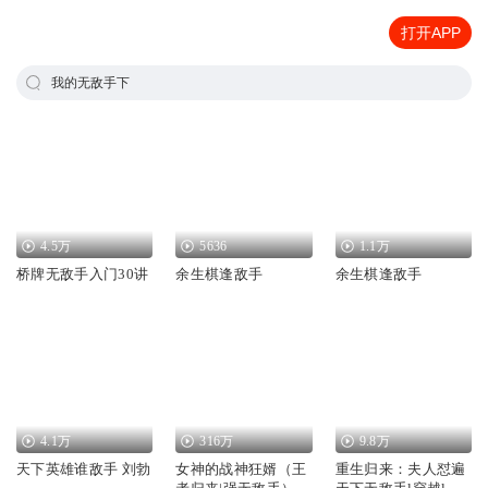
打开APP
我的无敌手下
4.5万
5636
1.1万
桥牌无敌手入门30讲
余生棋逢敌手
余生棋逢敌手
4.1万
316万
9.8万
天下英雄谁敌手 刘勃
女神的战神狂婿（王
重生归来：夫人怼遍