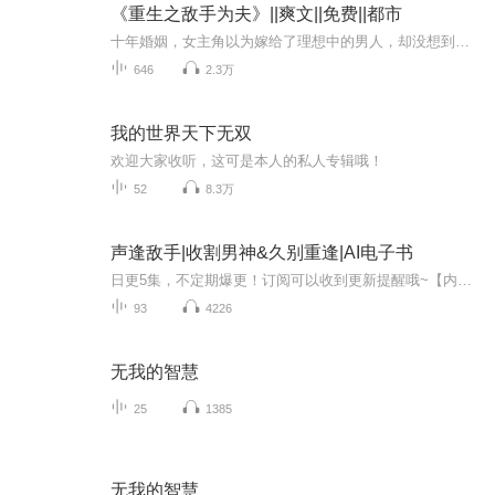
《重生之敌手为夫》||爽文||免费||都市
十年婚姻，女主角以为嫁给了理想中的男人，却没想到被他逼入绝境，感情被玩弄，家产被算计，家族被摧毁，只为取悦他的真爱。一场谋杀让她重生回到十年前。这一世，她决心让渣男身败名裂，让他的家族覆灭，让他的情人不得善终，让所有伤害过她的人付出代价...
646
2.3万
我的世界天下无双
欢迎大家收听，这可是本人的私人专辑哦！
52
8.3万
声逢敌手|收割男神&久别重逢|AI电子书
日更5集，不定期爆更！订阅可以收到更新提醒哦~【内容简介】： 五年前，阮芷与暗恋对象祁湛不欢而散，一别五年。五年后的现在，猝不及防的重逢打乱了她的生活……男神，你不是学建筑的吗？怎么会成为她配音公司的老板？什么？隐藏的偶像ＣＶ大神竟然也是你...
93
4226
无我的智慧
25
1385
无我的智慧