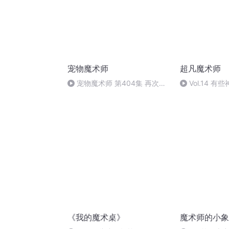
宠物魔术师
超凡魔术师
宠物魔术师 第404集 再次穿
Vol.14 
越（本书完）
心中有梦的人
《我的魔术桌》
魔术师的小象