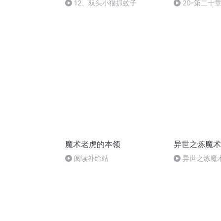
12、双头小猫抓蚊子
20-第二十
魔术老虎的本领
异世之炼魔术
阅读补给站
异世之炼魔术
完）