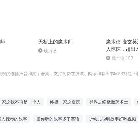
师
天桥上的魔术师
魔术侠 变玄
人惊悚，超出
读后感
魔术侠 103
授权的连播声音和文字全集，支持免费在线试听阅读和有声书MP3打包下
一家之我不再是一个人
终极一家之夏夜
异界之终极魔药术士
影之终极瞳术
终极奇才
终极一班大术士
终极魔仙
终极妖
美人抚琴的故事
当你听的故事多了英语
听幼儿聪明故事好吗视频
终极山海界
听晚零度
国庆假期听故事的英语
让小朋友听故事文案
诡异故