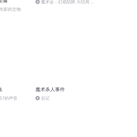
改编
魔术会：幻戏陷阱 大结局 真
龙在天 +魔术会幻戏陷阱2预告
光影的文物
集
魔术杀人事件
157的声音
后记