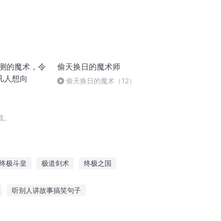
莫测的魔术，令
偷天换日的魔术师
凡人想向
偷天换日的魔术（12）
载。
终极斗皇
极道剑术
终极之国
王
终极九重天
重生之终极强者
听别人讲故事搞笑句子
事笑着听视频
儿童听故事画画的场景