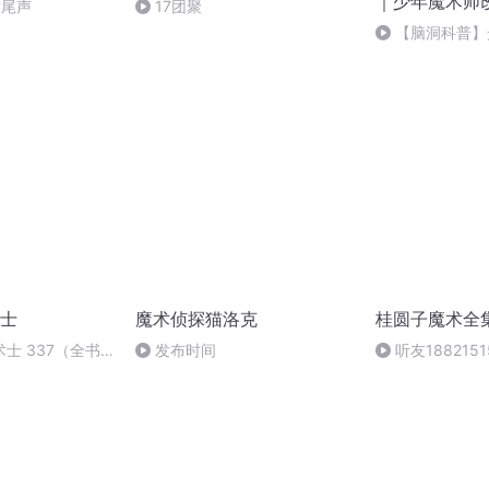
｜少年魔术师
章尾声
17团聚
【脑洞科普】
士
魔术侦探猫洛克
桂圆子魔术全
士 337（全书
发布时间
听友188215