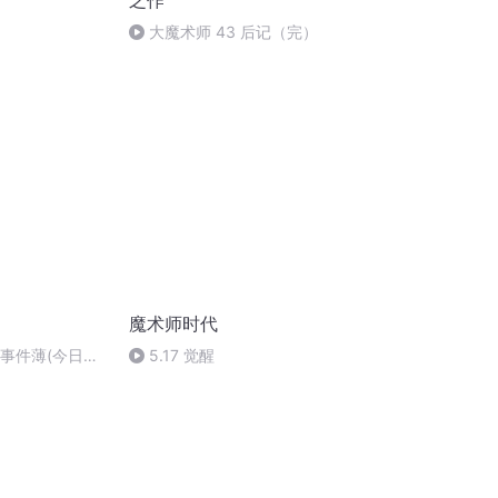
之作
大魔术师 43 后记（完）
魔术师时代
人事件薄(今日两
5.17 觉醒