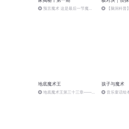
家揭秘丨第一期
极对决｜侦探
预言魔术 这是最后一节魔术
【脑洞科普
课了，请期待第二期
地底魔术王
孩子与魔术
地底魔术王第三十三章——机
音乐童话绘本
动警察队
[高质量]