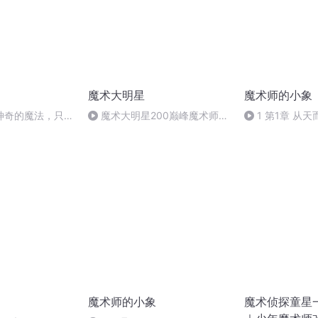
魔术大明星
魔术师的小象
有些神奇的魔法，只有
魔术大明星200巅峰魔术师
1 第1章 从
才能看得见！
（完）
（上）
魔术师的小象
魔术侦探童星