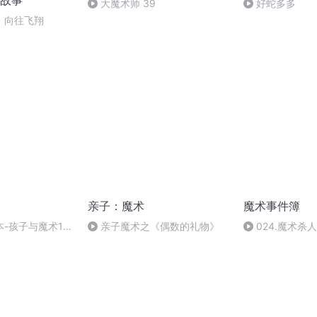
故事
大魔术师 39
好蛇多多
】向往飞翔
亲子：魔术
魔术事件簿
-孩子与魔术15
亲子魔术之《偶数的礼物》
024.魔术杀
更，大结局)