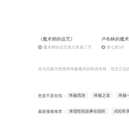
《魔术师的诅咒》
卢布林的魔术
魔术师的诅咒第六章第三节
第七章(4)
喜马拉雅为您推荐终极魔术的精选专辑，包含正品
终极西游
终极之道
终极
您是不是在找：
穿越到终极
终极少主
火
侏儒怪怪故事在线听
武松听
最新搜索推荐：
终极至尊强者
终极斗罗
推荐孩子听的音频故事
故事