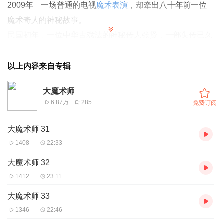
2009年，一场普通的电视
魔术表演
，却牵出八十年前一位
魔术奇人的神秘故事。
民国初年，一位中华古戏法的神秘传人张贤，一部失传已久
的明代魔术奇书突然出现于北平天桥。他一出场便技惊四
座，
北平城
为魔术疯狂。他的出现更搅动了京城势力格局，
以上内容来自专辑
引发官、匪、西方列强拼死角逐。
大魔术师
正值此时，五年一度、代表魔术界最高水平的万国魔术大会
6.87万
285
免费订阅
在
英国伦敦
召开。张贤临危受命，代表中国参赛。在伦敦，
他克服重重困难，决赛中用神乎其技的"无缘火球术"力压群
大魔术师 31
雄。他用表演唤醒民族斗志，被西方顶级魔术界尊称为"大
1408
22:33
魔术师"。
大魔术师 32
声誉与危险接踵而至，回国后，张贤陷入了一个由权霸段士
1412
23:11
章布置的通天魔网之中。而令所有人意想不到的是，种种危
大魔术师 33
险似乎又是他有意为之。此时，张贤的神秘身世渐渐揭开，
1346
22:46
一场十年前的恩怨情仇浮出水面……