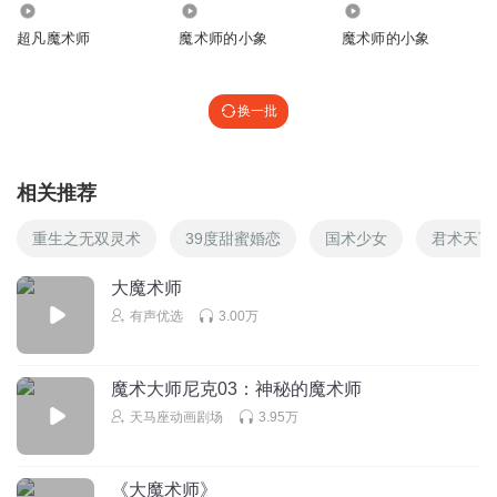
2.93万
6061
3.68万
超凡魔术师
魔术师的小象
魔术师的小象
换一批
相关推荐
重生之无双灵术
39度甜蜜婚恋
国术少女
君术天下
大魔术师
有声优选
3.00万
魔术大师尼克03：神秘的魔术师
天马座动画剧场
3.95万
《大魔术师》