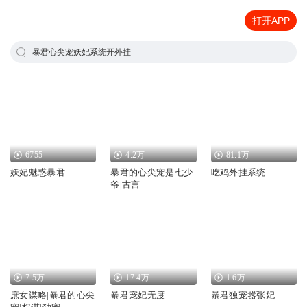
打开APP
暴君心尖宠妖妃系统开外挂
6755
4.2万
81.1万
妖妃魅惑暴君
暴君的心尖宠是七少
吃鸡外挂系统
爷|古言
7.5万
17.4万
1.6万
庶女谋略|暴君的心尖
暴君宠妃无度
暴君独宠嚣张妃