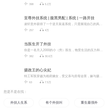
398
5.2万
至尊外挂系统 | 腹黑男配 | 系统 | 一路开挂
凌轩意外获得了一个逆天装逼系统，只需展现自己的风采，就能获得抽奖机会。系统不断传来惊喜：【系统-一盏曦光】500万人民币、神奇丹药、洗精伐髓液……他的生活因此发生了翻天覆地的变化。随着凌轩的财富和能力不断增长，绝色校花、美女主播、御姐女王纷...
257
4万
当医生开了外挂
你是一名月入2000的小（穷）医生，饱受生活的压力和摧残！ 可是，某天一觉醒来，发现自己开了外挂…… 你要做一台阑尾手术，于是开腹探查： 你触摸盲肠：【盲肠：健康！】 你触摸结肠：【结肠：健康！】 你触摸阑尾：【阑尾：这是一个炎性...
382
30.6万
摄政王的心尖妃
特工军医穿越为相府嫡女，受父亲与庶母迫害，嫁与摄政王，种种陷阱，处处陷害，凭着一身的医术，她在府中斗争与深宫之争中游刃有余，诛太子，救梁王，除瘟疫，从一个畏畏缩缩的相府小姐蜕变成可以与他并肩而立的坚毅女子。“你再偷跑出去，本王打断你的小...
63
7.5万
您是不是在找：
外挂人生系统
有个外挂叫男主
重生最强外挂皇帝