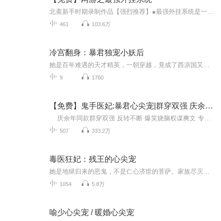
北斋新手时期录制作品【强烈推荐】●最强外挂系统是一部网游小说一个普通的穷小子靠一个系统的漏洞外挂在游戏世界中大杀四方从此走向人生巅峰迎娶白富美，由 北斋雪倾情为您演播！●专注IP，从不断更！●主播【北斋雪】为你倾力奉献。●此免费版每天更新2-...
461
103.6万
冷宫翻身：暴君独宠小妖后
她是百年难遇的天才精英，一朝穿越，竟成了西凉国又蠢又坏的冷宫弃妃姐妹背叛，帝王嫌恶，世人唾弃！如果想阅读文字完整版小说，请到威/信/搜一搜中搜索工//种/浩【九二读书】关注并回复数字：【25】，就可以阅读全文【注意一定要关注工/种/浩，在工/种/浩里回复才有用】她冷笑一声，摄魂催眠齐上阵，运筹帷幄，智斗天下管他宠妃还是权臣，统统都是她的手下败将！他是西凉国史上最残暴冷酷的君王，俊美若天神之姿，手段却狠辣无情“不准碰别的男人，否则你碰哪里，朕就剁了他们哪里。从今往后，你只能看朕...
9
1760
【免费】鬼手医妃:暴君心尖宠|群穿双强 庆余年同款爆笑脑洞爽文
庆余年同款群穿双强 反转不断 爆笑烧脑权谋爽文 专辑免费听！＋暖音听友福利企鹅qun733288687参与听书活动穿越后的季伏雨满血技能身怀各种绝学，扮猪吃老虎其实呢我姓逗！逗比的逗！打架找我，虐渣放着我来！~极品满天飞，最大的极品就是我！温馨提...
507
333.2万
毒医狂妃：残王的心尖宠
她是地狱归来的恶鬼，不是仁心济世的菩萨。家族尽灭，血海深仇。宋绾从尸山血海中爬出，携现代医术与上古毒经重生归来。银针可救人，更能杀人。伪善继母想母凭子贵？她便让她终生无依；渣男皇子想荣登大宝？她便夺他东宫之位；满朝文武皆曾落井下石？她便...
1054
5.8万
喻少心尖宠 / 暖婚心尖宠