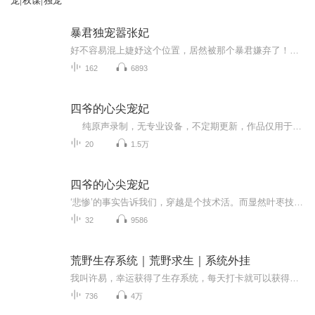
宠|权谋|独宠
暴君独宠嚣张妃
好不容易混上婕妤这个位置，居然被那个暴君嫌弃了！各妃争宠，情敌排挤，丫的！跟她们拼了。换上性感的睡衣，踩着碎步，抹黑混进某暴君的龙床上。“皇上，来嘛。”一记媚眼后，将床上的男人扑倒。谁曾想，她居然反被调戏了！MD！剧情明明不是这样发展的！...
162
6893
四爷的心尖宠妃
纯原声录制，无专业设备，不定期更新，作品仅用于练习，如有侵权，请联系删除 有任何问题，希望大家指出，后期一定会努力改正，谢谢大家的收听，感谢感谢 穿越之后，就不想活了。真不是她矫情，没法活了。穿来清朝也就罢了，还在四爷后院。为毛是个侍妾...
20
1.5万
四爷的心尖宠妃
‘悲惨’的事实告诉我们，穿越是个技术活。而显然叶枣技术一般。被自家便宜舅舅骗进人家府里做小妾也就算了，为毛是四爷府上？ 还是个侍妾，这怎么混？起点太低，出身太差，筹码太少！大BOSS血太厚，小BOSS个个要命！左思右想，装贤惠会死，因为前有乌拉那...
32
9586
荒野生存系统｜荒野求生｜系统外挂
我叫许易，幸运获得了生存系统，每天打卡就可以获得各种黑科技礼包。别人的荒野是求生，我的荒野是度假。
736
4万