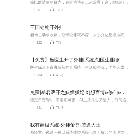
喻以默清冷的目光，在阮诗诗身上来回看了遍，继续问道，“大学毕业了吗？” “毕业了。”阮诗诗不自觉咽了下口水补充说道，“毕业两年了。” 听到回答，喻以默沉默了下，好看的皮囊上不见任何情绪，风轻云淡。 可阮诗诗的内心却是动荡不安，她一边想着老妈是拜了什么神仙，弄到了这么个顶级相亲对象，另一边，她在想喻以默是不是坐错位置了？ 还是说自己坐错了？ 眼角余光瞟了瞟桌上的号码牌，确实是18号。 “那个……您是不是找错位置了？”阮诗诗斗胆说道。 “户口本带了吗？”喻以默说。 两人同时开了口，也同时戛然而止。 阮诗诗听了喻以默的话，震惊的抬起了头。 喻以默那近乎完美的脸蛋，近在咫尺，顿时让阮诗诗脸颊绯红，脑子里一片空白。 喻以默生的一副风光霁月的好皮囊，比当下爆红的男星都要好看三分，但由于是个商人，身上的霸道气质往往让人退避三舍。
30
1287
三国处处开外挂
貂蝉主动求收留，蔡琰说非我不嫁，大小乔总想逆推我！许褚是我弟弟，典韦拜我为主，赵云说要跟着我一骑闯天崖！吕布后悔碰到我，刘备见到我就跑，曹操总是嚷嚷着大佬！大佬！带带我！许定摸摸下吧：外挂太多了也是一种烦恼呀，你们闹哪样，能让我正经的打回江山吗...
122
7万
【免费】当医生开了外挂|系统流|医生|脑洞
医生陈沧下夜班后获神奇系统，生活如游戏，周围人成NPC。接受上级、护士、患者任务可获金钱、经验等奖励，还得知医院人事调动有转正机会。他将借系统在医院开启别样人生。
2041
4.5万
免费|暴君滚开之妖媚狐妃|幻想言情&修仙&言情
稳定日更5集，不定期爆更，AI主播良心又迷人，订阅追更不迷路！ 【内容简介】 为了修炼成狐仙她入凡间找到千年前的救命恩人渡心劫，真正爱了后她才发现，心劫真的不是那么好渡的，而那迫害过自己的暴君，她真的能够离得开吗？ 【作者介绍】 作者：...
231
7645
我有超级系统-外挂帝尊-装逼大王
系统文小说是一种以系统或类系统元素为核心的小说类型，主角通过完成系统任务获得奖励，逐步升级成长。通常，主角在故事开局会面临某种危机或迫切的欲望，这时系统会出现并诱导主角接受绑定。系统文的特点包括系统的独特设定、主角在系统加持下的成长历程...