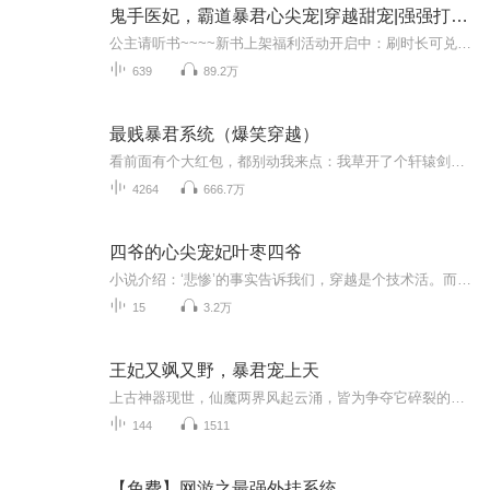
鬼手医妃，霸道暴君心尖宠|穿越甜宠|强强打脸|VIP免费多人有声剧
公主请听书~~~~新书上架福利活动开启中：刷时长可兑换大小现金红包，活动指南，领取地址看海报也免哦~【内容简介】随手捡到了一个七岁的小正太，摇身一变，变成了史上最凶残的暴君？捡了他就要包吃包睡包生娃？对不起！她失忆了，她是邻邦敌国的小公主。坐...
639
89.2万
最贱暴君系统（爆笑穿越）
看前面有个大红包，都别动我来点：我草开了个轩辕剑、这边还有这么多红包.....牛皮的系统 牛皮的人，想知道我在异界怎么装逼的吗，来吧兄弟哥几个：看一代屌丝穿越古代走上装逼泡妞之路看前面有个大红包，都别动我来点：我草开了个轩辕剑、这边还有这么多...
4264
666.7万
四爷的心尖宠妃叶枣四爷
小说介绍：‘悲惨’的事实告诉我们，穿越是个技术活。而显然叶枣技术一般。被自家便宜舅舅骗进人家府里做小妾也就算了，为毛是四爷府上？ 【收听须知】1、四爷的心尖宠妃叶枣四爷2、由于音频节目更新的比较慢，如想快速阅读小说文字版的全部章节，请在微信...
15
3.2万
王妃又飒又野，暴君宠上天
上古神器现世，仙魔两界风起云涌，皆为争夺它碎裂的魂魄而来。仙界最后的血脉，冰肌玉骨的她，肩负着复兴仙界的重任，被迫卷入这场惊天阴谋。一纸和亲诏书，将她推向了未知的魏国，等待她的，是无尽的挑战与迷雾。他，魔界之主，沉睡千年，一朝苏醒，便掀...
144
1511
【免费】网游之最强外挂系统