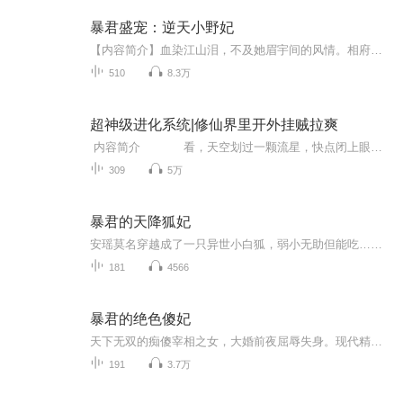
暴君盛宠：逆天小野妃
【内容简介】血染江山泪，不及她眉宇间的风情。相府之女机关算尽一生错爱辅他成相，一颗不见的守宫砂，被怀疑不贞乱棍打死。宿命的纠葛，她再次重生。一场诡异难测的阴谋，一次干净利索杀戮，一位暴毙而死的宠妃，一座繁华酴醾的皇宫。若，爱是一首永不停...
510
8.3万
超神级进化系统|修仙界里开外挂贼拉爽
内容简介 看，天空划过一颗流星，快点闭上眼睛许愿，也许明天就能顺利领到工资了。 “哎呦，头好痛，谁砸的我？“ 吴凡只觉得眼前一黑，陷入了昏迷………… “这是什么地方？我的爱疯呢？我的钱包呢？” “报告宿主，这...
309
5万
暴君的天降狐妃
安瑶莫名穿越成了一只异世小白狐，弱小无助但能吃…… 人生地不熟的，也只能抱紧冷面王爷的大腿过过小日子了。 好不容易适应了些，什么？她还能变身？会不会被当成妖孽烧死啊？ 安瑶做贼似地摸摸衣服底下的狐狸尾巴，哇地一声哭出来。 小小的狐狸身体里...
181
4566
暴君的绝色傻妃
天下无双的痴傻宰相之女，大婚前夜屈辱失身。现代精英女特工一朝穿越，昔日傻女成为今日狂妃。绝美又强悍的王妃周旋在皇帝王爷间，暗自发誓，一定要亲手杀了这个暴君！
191
3.7万