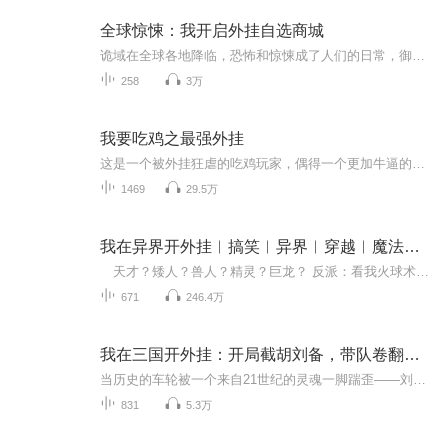
全球惊悚：我开启外挂自选商城
诡域在全球各地降临，恐怖和惊悚成了人们的日常，御诡者成为人类最后的希望，而想要彻底消灭诡异，需要彻底攻略诡异主世界，无数御诡者前仆后继，人类十不存一！楚生开启外挂自选商城，每进入一个诡域都可以选择一种外挂，在其他御诡者九死一生艰难生存的...
258
3万
我要吃鸡之最强外挂
这是一个被外挂狂虐的吃鸡玩家，偶得一个更加牛逼的外挂系统，反过头去狂虐外挂，但是还没等他高兴，又进入了无限空间，幸好有吃鸡系统看他可以在这无限中能够闯多远。
1469
29.5万
我在异界开外挂︱搞笑︱异界︱穿越︱魔法︱完结
天才？矮人？兽人？精灵？巨龙？ 反派：看我火球术！ 陈肖：切～，看我超级无敌连环加特林火球术！ 反派：风刃术！ 陈肖：独孤九刃、夺命十三刃、刃二十三、万刃归宗！ ……你们知道什么叫外挂么？不知道？那就给我站好了！ 三流作家，穿越异世，开挂碾...
671
246.4万
我在三国开外挂：开局截胡刘备，带队卷翻仙界
当历史的车轮被一个来自21世纪的灵魂一脚踹歪——刘备的皇叔剧本我拿了，曹操的枭雄路我堵了，袁绍的河北基业我收了！武力战五渣？没事，我有信息降维打击。看我如何用现代思维重整山河，带着三国天团，从洛阳烽烟一路杀上南天门，把“内卷”进行到底！这...
831
5.3万