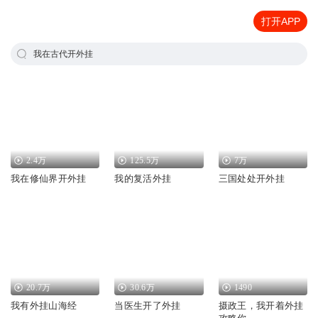
打开APP
我在古代开外挂
2.4万
125.5万
7万
我在修仙界开外挂
我的复活外挂
三国处处开外挂
20.7万
30.6万
1490
我有外挂山海经
当医生开了外挂
摄政王，我开着外挂