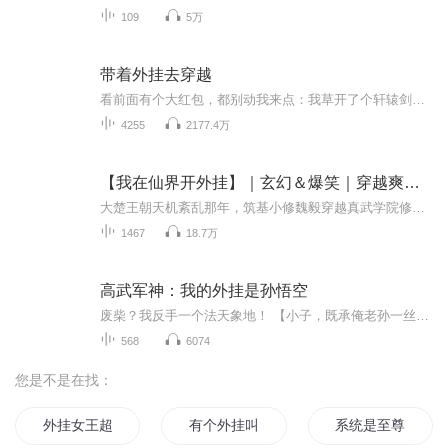
109
5万
带着外挂去穿越
看前面有个大红包，都别动我来点：我草开了个轩辕剑、这边还有这么多红包.....牛皮的系统 牛皮的人，想知道我在异界怎么装逼的吗，来吧兄弟哥几个：看一代屌丝穿越古代走上装逼泡妞之路看前面有个大红包，都别动我来点：我草开了个轩辕剑、这边还有这么多...
4255
2177.4万
【我在仙界开外挂】｜玄幻＆爆笑｜穿越爽文｜免费多播
大楚王朝天机紊乱那年，筑基小修魏毅穿越真武学院修仙世界，系统张口就是一堆吐槽：“叮！检测到宿主根骨清奇，特授《涨修为心法》......”从此修仙界画风突变——玄天宗论道大会上，用合欢宗媚香，改护山大阵，整个修真界都癫了。系统奖励更是离谱：恭喜...
1467
18.7万
高武军神：我的外挂是孙悟空
废柴？我反手一个法天象地！ 【小子，既承俺老孙一丝战意，当不堕齐天之名！磨难当前，给俺攥紧拳头，杀出一个朗朗乾坤！】【战神系统已激活！斩杀同阶或越阶之敌，可获取‘战魂值’！】【购买须知】 1、本作品为付费有声书，会员免费收听，非会员购买成功...
568
6074
您是不是在找：
外挂女王超会宠
有个外挂叫男主
系统是至尊外挂