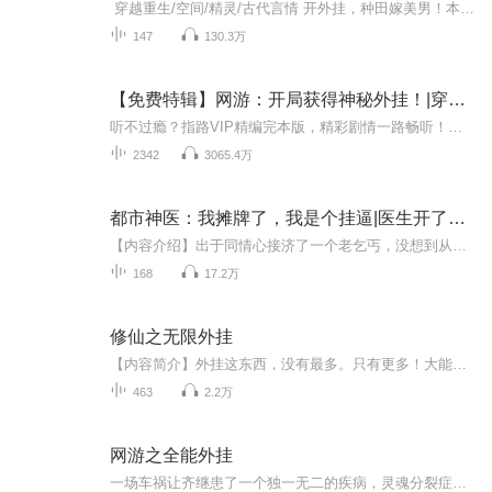
穿越重生/空间/精灵/古代言情 开外挂，种田嫁美男！本专辑为全集免费，首次更新50集，每天19：00点更新5集订阅才能看到更新提示哦~~~内容简介： 她，豪门千金，意外得了个空间，御剑飞行救小叔却碰到硬茬，直接全军覆没，再醒来已穿越到五岁...
147
130.3万
【免费特辑】网游：开局获得神秘外挂！|穿越异界外挂
听不过瘾？指路VIP精编完本版，精彩剧情一路畅听！戳：开局我就苟起来，阁下如何应对？！（玄幻爽文多人剧）【精品推荐】喜欢哪本戳一下，一戳直达~戳：合欢宗：女帝仙女求双修丨重生穿越丨爆笑打脸逆袭多人戳：帝国第一败家子（爆笑穿越 废柴逆袭玄幻 会...
2342
3065.4万
都市神医：我摊牌了，我是个挂逼|医生开了外挂|爆爽
【内容介绍】出于同情心接济了一个老乞丐，没想到从此陆浩天的人生开了挂。从一个小诊所的不知名大夫，到知名医院挂名专家，开了医馆，药馆，成为神医，悬壶济世，顺手抱得美人归。【作者介绍】没皮的土豆【主播介绍】艾星瞳、执笔无尘【购买须知】前30集...
168
17.2万
修仙之无限外挂
【内容简介】外挂这东西，没有最多。只有更多！大能记忆、修炼作弊、炼丹的、炼器的、摆阵的...所有的外挂，这里都能有！关不凡出生时自带超级外挂，只要付出一点声望，就能用声波异能和六字真言比嗓门！用不死之身和天魔解体比自残！用钛金狗眼和千里眼比...
463
2.2万
网游之全能外挂
一场车祸让齐继患了一个独一无二的疾病，灵魂分裂症。从此，他在游戏中拥有了如同外挂的能力，开小号。别人一个人物，他却有两个三个甚至无数个小号。但是这都不是最重要的，最重要的是游戏人物的属性能力可以带到现实！于是有了小号的齐继，虽然不是全能的，却相当于全能的...