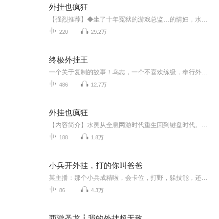
外挂也疯狂
【强烈推荐】◆坐了十年冤狱的游戏总监…的情妇，水灵从全息网游时代重生回到键盘时代。◆面对一穷二白的少女时期，一无异能二无空间三不会琴棋书画，只有一脑子高尖端未来知识的水灵，开发了无任何人可破解的游戏外挂，开始了丧心病狂的刷金违法勾当。【...
220
29.2万
终极外挂王
一个关于复制的故事！乌志，一个不喜欢练级，奉行外挂至上的游戏爱好者，因为意外，带着外挂在异界重生，凭借着体内的外挂，乌志战败无数天才，外挂在手，天下我有。练功？我有外挂，睡觉都在升级。炼药？我有外挂，和美女聊天都能炼出极品丹药。宝物？我有外挂，谁能抢过我？...
486
12.7万
外挂也疯狂
【内容简介】水灵从全息网游时代重生回到键盘时代。面对一穷二白的少女时期，一无异能二无空间三不会琴棋书画，只有一脑子高尖端未来知识的水灵，开发了无任何人可破解的游戏外挂！【作者/主播简介】作者：包包紫，网络小说作家。主播：周二千【购买须知】...
188
1.8万
小兵开外挂，打的你叫爸爸
某主播：那个小兵成精啦，会卡位，打野，躲技能，还会抓人......UZI：卧槽，那个小兵肩抗饮血，手拿无尽，砍人了！小苍：哇，这小兵好友爱，竟然帮我挡了个技能，可为什么放的是风墙？被系统召唤成小兵的林凡叹息一声：“唉，我这不是成精，只是开了个挂而已。”
86
4.3万
西游圣龙┇我的外挂超无敌