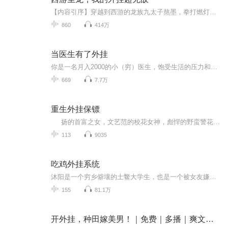
【内容引序】穿越到西游的龙族九太子熬墨，拳打燃灯佛祖，挑战鲲鹏妖师！他与玉皇大帝平起平坐，让杨戬佩服的无话可说！面对三清，他坦然对之，面对后土娘娘，他游刃有余！他到底是如何获得嫦娥青睐，又如何让天蓬元帅敬仰的！金蝉子：阿弥陀佛！请圣龙绕我一命！熬墨：把我家敖烈还来！我龙族岂是你能骑乘的！！故事内容太过丰富！还请各位听友跟随我们的男主，入地上天！突破西游！寻找盘古大神之旅！ 故事源于网络，如有侵权请及时联系。 【作者/主播简介】作者：健身的渔民，网络小...
860
414万
当医生有了外挂
你是一名月入2000的小（穷）医生，饱受生活的压力和摧残！ 可是，某天一觉醒来，发现自己开了外挂…… 你要做一台阑尾手术，于是开腹探查： 你触摸盲肠：【盲肠：健康！】 你触摸结肠：【结肠：健康！】 你触摸阑尾：【阑尾：这是一个炎性...
669
7.7万
重生外挂保镖
扬的首富之女，文艺范的校花女神，彪悍的野蛮警花，睿智的一线明星…… 在经过短暂的观察后，发现自己是在躺在一张豪华的席梦思床上，在其身边竟然趴着一个皮肤白皙的女孩。这女孩披散着乌黑的齐肩青丝，睡得正香甜，不时发出几声梦呓。全身上下只穿了一套黑色系的蕾丝内衣。光洁的后背和白嫩的长腿几无遮挡的暴露在空气中，看起来极有诱惑力。 最喜欢的，是她那被蕾丝小内内遮住少半边，一看就弹姓十足的挺翘。同时还拥有超级无敌的搜索引擎外挂，什么不会查什么，武功秘籍投...
113
9035
吃鸡外挂系统
沐阳是一个穷乡僻壤的土鳖大学生，也是一个被女友嫌弃的穷小子，付不起房租，被甩、被看不起。“沐阳，我们分手吧。” “为什么？”沐阳咬着牙、颤抖着说道。 “你就是个来自穷乡村的土鳖，你压根配不上她！”自暴自弃打开手游吃鸡也是菜的抠脚，但命运的眷顾就是这么奇妙，他被吃鸡外挂系统选中：（超级无敌吃鸡外挂系统启动完成,幸运值MAX）（落地一把98k？开局一套神装？这都算什么！老子有个量天尺，随便一枪，打穿地图的两边！）“我要举报，这货开挂，打穿地图就算了，一枪穿死十几个！”“贼人休走，看我平底锅！”且看这穷小子怎么一步步提升自己，在吃鸡的过程中俘获白富美房东（“沐阳，以后我嫁给你吧……我是说真的……”）搞定都市白领秘书小姐姐（“那你以后就是我老板了！老板你好哦！”）、惹的斗狼各大女主播争相求偶！(“在吗在吗，江湖救急，小哥哥快来带我吃鸡啊！”)这就是沐阳和他的吃鸡外挂系统：如果吃鸡不是为了杀人，那将毫无意义！
155
81.1万
开外挂，种田嫁美男！｜免费｜多播｜爽文｜古代言情