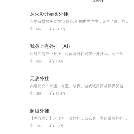
攻略你
从火影开始卖外挂
它的背景故事架在“火影忍者”的世界当中，集合了影、忍、暗、叛、爱、恨、义、情等元素，包括了追踪、侦察、谍报、护送、暗杀等多方面的内容，大力渲染了令人向往的忍者生活的真实性，以及亲自操作火影忍者中的精彩忍术，体验漫画中熟悉的忍术打斗所带来...
667
51.7万
我身上有外挂（AI）
听过在游戏中开挂，可你听过在现实中开挂吗。高三学生苏牧偶然得到无敌外挂系统，可以在现实中使用外挂，隐身挂、透视挂、加速挂、秒杀挂，一切外挂应有尽有。
550
4.4万
无敌外挂
内容简介：奇遇、夺宝、杀戮、游戏宅男穿越异界凭着无敌牛叉的外挂系统，破苍穹、掌乾坤，在这个强者为尊的世界中任意周旋！神秘的美女导师，温柔婉转的冰雪少女，纯情可人的萝莉MM，一时之间美女接连不断，坐拥入怀！游戏宅男在异界混的风生水起，那些天...
356
39.4万
超级外挂
【内容简介】玩传奇，没外挂，怎么爽，主角带着外挂来到传奇世界进行了一场热血的游戏，一起看他如何称霸全服。【作者/主播】作者：蚂蚁上国道主播：左耳吹风【购买须知】1、本作品为付费有声书，前20集为免费试听，购买成功后，即可收听，可下载重复收听...
105
3.3万