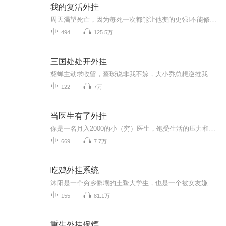
我的复活外挂
周天渴望死亡，因为每死一次都能让他变的更强!不能修炼的凡人，借助不死系统一个个强悍的技能，在异界搅风搅雨的故事!...
494
125.5万
三国处处开外挂
貂蝉主动求收留，蔡琰说非我不嫁，大小乔总想逆推我！许褚是我弟弟，典韦拜我为主，赵云说要跟着我一骑闯天崖！吕布后悔碰到我，刘备见到我就跑，曹操总是嚷嚷着大佬！大佬！带带我！许定摸摸下吧：外挂太多了也是一种烦恼呀，你们闹哪样，能让我正经的打回江山吗...
122
7万
当医生有了外挂
你是一名月入2000的小（穷）医生，饱受生活的压力和摧残！ 可是，某天一觉醒来，发现自己开了外挂…… 你要做一台阑尾手术，于是开腹探查： 你触摸盲肠：【盲肠：健康！】 你触摸结肠：【结肠：健康！】 你触摸阑尾：【阑尾：这是一个炎性...
669
7.7万
吃鸡外挂系统
沐阳是一个穷乡僻壤的土鳖大学生，也是一个被女友嫌弃的穷小子，付不起房租，被甩、被看不起。“沐阳，我们分手吧。” “为什么？”沐阳咬着牙、颤抖着说道。 “你就是个来自穷乡村的土鳖，你压根配不上她！”自暴自弃打开手游吃鸡也是菜的抠脚，但命运的眷顾就是这么奇妙，他被吃鸡外挂系统选中：（超级无敌吃鸡外挂系统启动完成,幸运值MAX）（落地一把98k？开局一套神装？这都算什么！老子有个量天尺，随便一枪，打穿地图的两边！）“我要举报，这货开挂，打穿地图就算了，一枪穿死十几个！”“贼人休走，看我平底锅！”且看这穷小子怎么一步步提升自己，在吃鸡的过程中俘获白富美房东（“沐阳，以后我嫁给你吧……我是说真的……”）搞定都市白领秘书小姐姐（“那你以后就是我老板了！老板你好哦！”）、惹的斗狼各大女主播争相求偶！(“在吗在吗，江湖救急，小哥哥快来带我吃鸡啊！”)这就是沐阳和他的吃鸡外挂系统：如果吃鸡不是为了杀人，那将毫无意义！
155
81.1万
重生外挂保镖