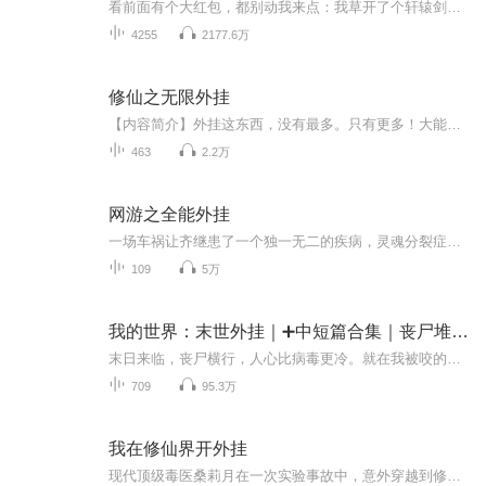
看前面有个大红包，都别动我来点：我草开了个轩辕剑、这边还有这么多红包.....牛皮的系统 牛皮的人，想知道我在异界怎么装逼的吗，来吧兄弟哥几个：看一代屌丝穿越古代走上装逼泡妞之路看前面有个大红包，都别动我来点：我草开了个轩辕剑、这边还有这么多...
4255
2177.6万
修仙之无限外挂
【内容简介】外挂这东西，没有最多。只有更多！大能记忆、修炼作弊、炼丹的、炼器的、摆阵的...所有的外挂，这里都能有！关不凡出生时自带超级外挂，只要付出一点声望，就能用声波异能和六字真言比嗓门！用不死之身和天魔解体比自残！用钛金狗眼和千里眼比...
463
2.2万
网游之全能外挂
一场车祸让齐继患了一个独一无二的疾病，灵魂分裂症。从此，他在游戏中拥有了如同外挂的能力，开小号。别人一个人物，他却有两个三个甚至无数个小号。但是这都不是最重要的，最重要的是游戏人物的属性能力可以带到现实！于是有了小号的齐继，虽然不是全能的，却相当于全能的...
109
5万
我的世界：末世外挂｜➕中短篇合集｜丧尸堆里开系统
末日来临，丧尸横行，人心比病毒更冷。就在我被咬的那一刻，一个中二系统跳进我脑子里——“滴！恭喜宿主绑定《我的世界》全能系统！”从此，砍树能爆药水，打怪能开商城，现实与游戏融合，我，一个普通幸存者苏荷，在这场死亡游戏里，开局逆袭！这是一个...
709
95.3万
我在修仙界开外挂
现代顶级毒医桑莉月在一次实验事故中，意外穿越到修仙世界，成为被家族抛弃的桑家庶女。原主因资质极差，饱受欺凌，最终含恨而死。桑莉月醒来后，发现自己觉醒了 “万象灵瞳” 金手指，能看穿他人修为与功法弱点，还能获取灵草法宝隐藏信息。她凭借现代毒...