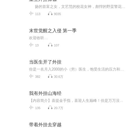
扬的首富之女，文艺范的校花女神，彪悍的野蛮警花，睿智的一线明星…… 在经过短暂的观察后，发现自己是在躺在一张豪华的席梦思床上，在其身边竟然趴着一个皮肤白皙的女孩。这女孩披散着乌黑的齐肩青丝，睡得正香甜，不时发出几声梦呓。全身上下只穿了一套黑色系的蕾丝内衣。光洁的后背和白嫩的长腿几无遮挡的暴露在空气中，看起来极有诱惑力。 最喜欢的，是她那被蕾丝小内内遮住少半边，一看就弹姓十足的挺翘。同时还拥有超级无敌的搜索引擎外挂，什么不会查什么，武功秘籍投...
113
9035
末世觉醒之入侵 第一季
欢迎收听…
13
107
当医生开了外挂
你是一名月入2000的小（穷）医生，饱受生活的压力和摧残！ 可是，某天一觉醒来，发现自己开了外挂…… 你要做一台阑尾手术，于是开腹探查： 你触摸盲肠：【盲肠：健康！】 你触摸结肠：【结肠：健康！】 你触摸阑尾：【阑尾：这是一个炎性...
382
30.6万
我有外挂山海经
【内容简介】喜提金手指，喜迎人生巅峰！但是万万没想到……“我可能是唯一一个拥有金手指，还没等嚣张起来就被查了水表的人了！”【作者/主播简介】作者：又东三百里，网络小说作家。主播：小鱼听书_【购买须知】1、本作品为付费有声书，前27集为免费试听...
135
20.7万
带着外挂去穿越