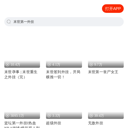
打开APP
末世第一外挂
10.4万
4.1万
9.7万
末世孕事 | 末世重生
末世签到外挂，开局
末世第一丧尸女王
之外挂（完）
横推一切！
3095.1万
3.3万
39.4万
篮坛第一外挂l热血
超级外挂
无敌外挂