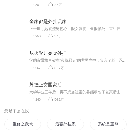
80
2.4万
全家都是外挂玩家
上一世，她被渣男挖心、贱女剥皮，含恨惨死。重生归来，她冷笑撕婚书：“这一世，我要你们跪着求我收尸！”更离谱的是——身边竟多了个奶香软糯、智商爆表的三岁小团子！“妈，王婆说你克夫？”“嗯。”“那我刚给她家井里投了‘忘忧散’，现在她正抱着狗...
950
3.1万
从火影开始卖外挂
它的背景故事架在“火影忍者”的世界当中，集合了影、忍、暗、叛、爱、恨、义、情等元素，包括了追踪、侦察、谍报、护送、暗杀等多方面的内容，大力渲染了令人向往的忍者生活的真实性，以及亲自操作火影忍者中的精彩忍术，体验漫画中熟悉的忍术打斗所带来...
667
51.7万
外挂上交国家后
大学毕业三年后，再不想当社畜的姜婳承包了老家后山的一片山地，准备搞现代化果园种植技术在网络上自产自销。却没想到每到夜晚，她家后山都会出现一些奇奇怪怪的人。——衣衫褴褛抱着树干啃的大爷看到她递过去的白馒头，边啃边哭着说他是逃荒来的地主有特...
148
54.2万
您是不是在找：
重修之我就是修仙外挂
最强外挂系统
系统是至尊外挂