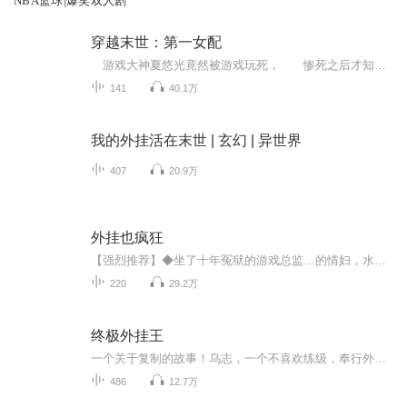
NBA篮球|爆笑双人剧
穿越末世：第一女配
游戏大神夏悠光竟然被游戏玩死， 惨死之后才知道自己原来只是个是炮灰。 好不容易和世界意识——未央做了交易得以重生，她发誓再也不要当配角！ 穿越到了末世发生的六年前。游戏里的技能和空间她全都有！因为她可是要成为站在女主背后的女人！ 夏悠光：等等，似乎哪里不对啊？ 未央：没不对，因为你，还是炮灰女配！辅助女主方是王道！ 什么？夏悠光的内心是崩溃的，说好的女主女配撕X到老呢，为什么不按常理出牌！ 为了不被炮灰，还是紧紧抱紧女主大腿吧骚年！【作者/主播】...
141
40.1万
我的外挂活在末世 | 玄幻 | 异世界
407
20.9万
外挂也疯狂
【强烈推荐】◆坐了十年冤狱的游戏总监…的情妇，水灵从全息网游时代重生回到键盘时代。◆面对一穷二白的少女时期，一无异能二无空间三不会琴棋书画，只有一脑子高尖端未来知识的水灵，开发了无任何人可破解的游戏外挂，开始了丧心病狂的刷金违法勾当。【...
220
29.2万
终极外挂王
一个关于复制的故事！乌志，一个不喜欢练级，奉行外挂至上的游戏爱好者，因为意外，带着外挂在异界重生，凭借着体内的外挂，乌志战败无数天才，外挂在手，天下我有。练功？我有外挂，睡觉都在升级。炼药？我有外挂，和美女聊天都能炼出极品丹药。宝物？我有外挂，谁能抢过我？...
486
12.7万