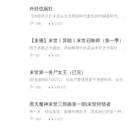
外挂也疯狂
【内容简介】水灵从全息网游时代重生回到键盘时代。面对一穷二白的少女时期，一无异能二无空间三不会琴棋书画，只有一脑子高尖端未来知识的水灵，开发了无任何人可破解的游戏外挂！【作者/主播简介】作者：包包紫，网络小说作家。主播：周二千【购买须知】...
188
1.8万
【多播】末世丨异能丨末世召唤师（第一季）
我于杀戮之中盛放，亦如黎明中的花朵末世之中疯狂，未泯灭的人性却开出了带刺的花朵。咳！咳！简单来说这是一个人在末世之中生存的故事，主角实力强悍、头脑清醒，但却又不得不面对一个又一个强大诡异的外来者和那些人类之中的败类
50
4万
末世第一丧尸女王（已完）
(听友群666742271） 当丧尸爱漂亮爱干净爱时尚，会怎样？ 当丧尸有实力有文化有理想，会怎样？ 苏悦一个普通的上班族，在末日到来时成为了一只丧尸，并且附送一个随身空间。 苏悦认为既然成为了丧尸，那么她要做一只有实力有文化有理想，爱漂亮爱干净爱时尚，实力强悍的优秀丧尸。 末日物资缺乏？不怕，她有一个牛XX的空间，不仅能储存无数的物资，还能种植蔬菜水果，育养家畜动物，所以她不愁吃穿。 末日危机重重？没事，作为一只拥有人类思想的丧尸，她在丧尸中横着走，在人类中也风生水起！ 可是要在末世找到一只和她一样有实力有文化有理想的公丧尸谈婚论嫁，这是个非常严峻的问题？什么？要求高了？没有？于是苏悦只能把视线放在了人类身上！ 种族不合？没事儿！把你变成丧尸，大家就是同一种族了，可以结婚生小丧尸了！可是后面那几个追着不放的男人，是怎么回事？她只想找一个丧尸老公就满足了，这么几个，她真的吃不消啊！ 且看一个一开始只爱美爱时尚的普通的丧尸小女子，如何变得霸气侧漏，然后在末世一步步建立属于自己的丧尸帝国，成为真正的丧尸女王！统治人类和丧尸，成为至高的王者！ PS:
281
139.5万
黑天魔神末世三部曲第一部|末世狩猎者
有一天，你会发现，能够吃饱肚子，其实就已经是一种莫大的幸福！
262
1.8万