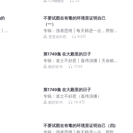
22
CV蝈蝈亚
确的
不要试图在有毒的环境里证明自己
（一）
慧丨
专辑：
强者思维 | 每天精进一点，用智
，在
慧助力成长
6.6万
雯雯成长吧
第1749集 在大殿里的日子
专辑：
道士不好惹丨嘉伟演播丨天命赊
刀人前传 免费福利
1735
酷匠听书
第1749集 在大殿里的日子
专辑：
道士不好惹（嘉伟演播）
10.4万
酷匠听书
不要试图在有毒的环境里证明自己（四)
专辑：
强者思维 | 每天精进一点，用智