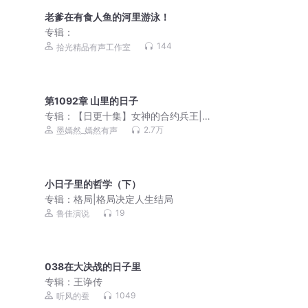
老爹在有食人鱼的河里游泳！
专辑：
144
拾光精品有声工作室
第1092章 山里的日子
专辑：
【日更十集】女神的合约兵王|赘
婿战神|Ai多播
2.7万
墨嫣然_嫣然有声
小日子里的哲学（下）
专辑：
格局|格局决定人生结局
19
鲁佳演说
038在大决战的日子里
专辑：
王诤传
1049
听风的蚕