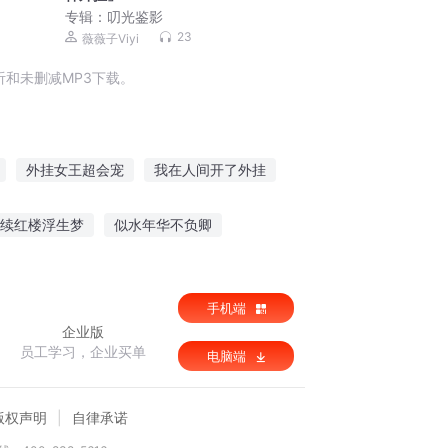
专辑：
叨光鉴影
23
薇薇子Viyi
和未删减MP3下载。
外挂女王超会宠
我在人间开了外挂
外挂天才
我有外挂山海经
续红楼浮生梦
似水年华不负卿
说
师王的日常生活
手机端
企业版
员工学习，企业买单
电脑端
版权声明
自律承诺