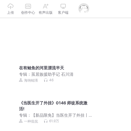
上传
创作中心
有声出版
客户端
在有鲶鱼的河里漂流半天
专辑：
茧居族援助手记 石川清
46
海纳鲲瑛
《当医生开了外挂》0146 师徒系统激
活!
专辑：
【新品限免】当医生开了外挂丨
都市爆爽多人剧丨喜马拉雅铁三角
61.9万
一种侃侃