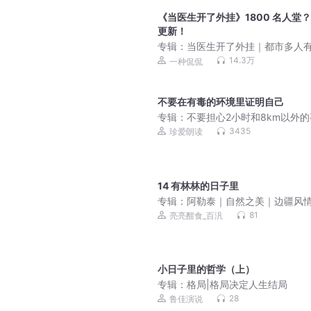
《当医生开了外挂》1800 名人堂
更新！
专辑：
当医生开了外挂｜都市多人
剧｜一种侃侃｜VIP免费有声小说
14.3万
一种侃侃
不要在有毒的环境里证明自己
专辑：
不要担心2小时和8km以外
李松涛
3435
珍爱朗读
14 有林林的日子里
专辑：
阿勒泰｜自然之美｜边疆风
81
亮亮酣食_百汎
小日子里的哲学（上）
专辑：
格局|格局决定人生结局
28
鲁佳演说