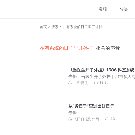
发现
分类
>
>
首页
搜索
在有系统的日子里开外挂
在有系统的日子里开外挂
相关的声音
《当医生开了外挂》1586 科室系统
专辑：
当医生开了外挂｜都市多人
剧｜一种侃侃｜VIP免费有声小说
18.6万
一种侃侃
从“紧日子”里过出好日子
专辑：
40
人民日报海外网