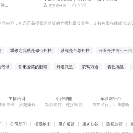
慧助力成长
用智
6.6万
雯雯成长吧
声音内容，包含正品授权完整版的音频和章节文字，支持免费在线阅读试听
统
重修之我就是修仙外挂
系统是至尊外挂
开着外挂再活一回
我不是外挂
有个外挂叫男主
超神外挂
我的人生开外挂了吗
怪笔谈
你那爱笑的眼睛
丹道武皇
凌驾万道
青丘唯狐
在古代开外挂
有了外挂之后
重生最强外挂皇帝
末世第一外挂
面红包群
神秘管理员
北宋小货郎
奉你繁花似锦
冰河纪传
主播培训
小雅智能
车联网平台
兼职副业，兴趣赚钱
智能硬件，连接赋能
自在出行，听我想听
们
公司新闻
招贤纳士
用户反馈
服务协议
隐私政策