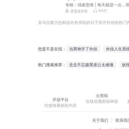
专辑：
强者思维 | 每天精进一点，
慧助力成长
6.6万
雯雯成长吧
喜马拉雅为您精选在有系统的日子里开外挂的热门
当男神开了外挂
外挂人生系
您是不是在找：
最强外挂系统
外挂成仙
念念不忘腹黑老公太难缠
妖
热门搜索推荐：
快穿之我成了男主的外挂
我
梦想系统下的魔术师
无限位
云剪辑
开放平台
在线音频剪辑神器
对接海量精彩内容
关于我们
联系我