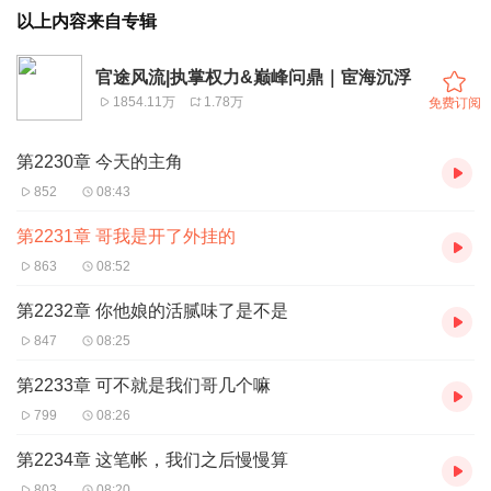
以上内容来自专辑
官途风流|执掌权力&巅峰问鼎｜宦海沉浮
1854.11万
1.78万
免费订阅
第2230章 今天的主角
852
08:43
第2231章 哥我是开了外挂的
863
08:52
第2232章 你他娘的活腻味了是不是
847
08:25
第2233章 可不就是我们哥几个嘛
799
08:26
第2234章 这笔帐，我们之后慢慢算
803
08:20