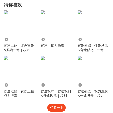
猜你喜欢
87.73万
1.32万
291.98万
官途上位｜绯色官途
官途：权力巅峰
官途权路｜仕途风流
&风流仕途｜权力巅
&官途猎艳｜仕途藏
峰&步步高升
娇
4.10万
8.72万
10.31万
官途红颜｜女官上位·
官途权术｜官途权利
官途盛宴｜权力游戏
权力博弈
&仕途风流｜权利巅
&仕途风云｜权力博
峰
弈&官场沉浮｜权力
之路&官场生存法则
换一批