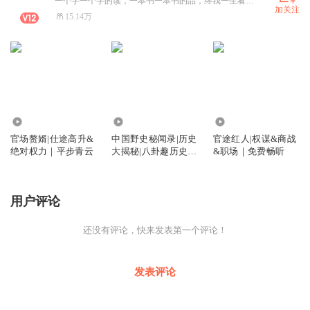
一个字一个字的读，一本书一本书的品，终我一生看看能读（播）多少书。大家要不要一起来听、来读…
加关注
15.14万
894.53万
1099.27万
3756.26万
官场赘婿|仕途高升&
中国野史秘闻录|历史
官途红人|权谋&商战
绝对权力｜平步青云
大揭秘|八卦趣历史冷
&职场｜免费畅听
历史|未解之谜
用户评论
还没有评论，快来发表第一个评论！
发表评论