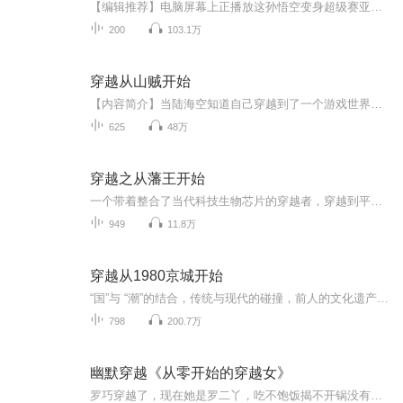
【编辑推荐】电脑屏幕上正播放这孙悟空变身超级赛亚人的片段，屋外狂风暴雨、电闪雷鸣，“霹雳~~”一声，一道黑点在屏幕的正中央浮现，将李明瞬间给吸了进去。【简介】“霹雳~~”一声，一道闪电再次划落，李明的右手刚好按在电脑的开关上，突觉浑身一麻，...
200
103.1万
穿越从山贼开始
【内容简介】当陆海空知道自己穿越到了一个游戏世界的时候他是懵掰的。当然自己所在的这一个国家居然是东汉，而且还是末年的时候，他觉得自己是可以牛掰的。但当他知道官兵马上就要剿了他们这一个山寨的时候，这家伙就煞笔了。【作者/主播简介】作者：怒笑...
625
48万
穿越之从藩王开始
一个带着整合了当代科技生物芯片的穿越者，穿越到平行时空古代大“颂的一名痴傻皇子身上，封地在边疆，国家还很乱，他本想守着自己的一亩三分地逍遥自在，可是偏偏有很多人不想让他安宁，且看一个带着现代科技知识的皇子会给这个世界带来怎样的变迁！
949
11.8万
穿越从1980京城开始
“国”与 “潮”的结合，传统与现代的碰撞，前人的文化遗产与今人的智慧交相辉映。 一个坑人无数的现代投机份子，如果灵魂一下子穿越到了四十年前。他究竟会创造出什么样的惊人奇迹？ 又会走出什么样的人生轨迹？这一切都从1980年开始，从京城的前门楼子底...
798
200.7万
幽默穿越《从零开始的穿越女》
罗巧穿越了，现在她是罗二丫，吃不饱饭揭不开锅没有鞋穿——这也罢了，可是，可是，她一个七岁的女娃，居然穷到连裤子都没有？且看她如何从零开始，先给自己挣一条裤子穿上！