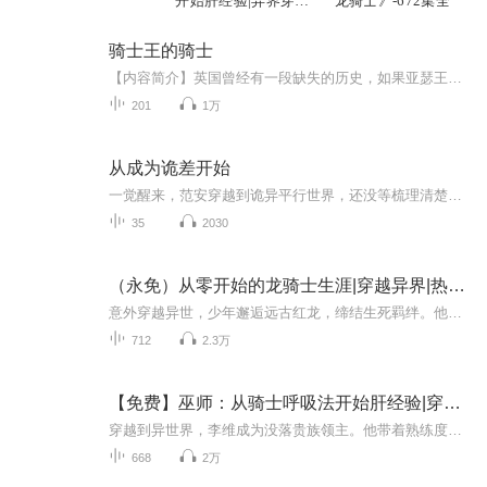
开始肝经验|异界穿越
龙骑士》-672集全
骑士|老猫演播领衔
骑士王的骑士
【内容简介】英国曾经有一段缺失的历史，如果亚瑟王真的是如某蘑菇猜测一样，是女的，那会怎么样？骑士王看着眼前的少年，说道：我问你，你是我的骑士么？一个高考后的高中生，倒霉的穿越者，怎么才能成长成为一个合格的骑士呢？【作者/主播】作者：守护星...
201
1万
从成为诡差开始
一觉醒来，范安穿越到诡异平行世界，还没等梳理清楚记忆。就发现床头坐着一白衣女子惨然冷笑：月夜不寐，愿修燕好。本作品来源于网络，免费专辑不盈利。如有侵权，私信主播，立即删除。
35
2030
（永免）从零开始的龙骑士生涯|穿越异界|热血冒险
意外穿越异世，少年邂逅远古红龙，缔结生死羁绊。他以凡人之躯，一步步从底层崛起，闯险境、斗强敌、破阴谋，在战火与魔法交织的大陆上，从零开始踏上龙骑士的传奇之路。热血高燃的冒险剧情，细腻动人的人龙羁绊，每一集都充满张力与惊喜！超人会飞剧社诚...
712
2.3万
【免费】巫师：从骑士呼吸法开始肝经验|穿越|系统流
穿越到异世界，李维成为没落贵族领主。他带着熟练度面板，用两年半将骑士五艺练至极限，箭术更是百发百中。原主曾疑似遭遇恶灵，这成了他的心理阴影。如今，他准备学习呼吸法成为真正骑士。未来，他还想追寻神秘巫师的足迹，一场光怪陆离的神秘之旅即将开启！
668
2万