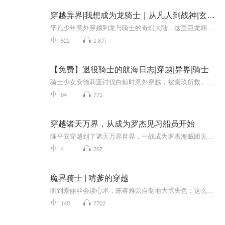
穿越异界|我想成为龙骑士｜从凡人到战神|玄幻精播
平凡少年意外穿越到龙与骑士的奇幻大陆，这里巨龙翱翔，骑士荣耀，强者为尊。别人靠天赋、靠家世，他只有一颗想成为最强龙骑士的心。从底层学徒起步，驯龙、练剑、闯秘境、战强敌，一步一步，从无名小卒，成长为撼动大陆的传奇龙骑士！
522
1.8万
【免费】退役骑士的航海日志|穿越|异界|骑士
骑士少女安德莉亚讨伐白鲸时意外穿越，被露玖所救。在了解新世界后，她决定出海。临行前，向露玖许下承诺。其出海之行充满未知与挑战。
94
771
穿越诸天万界，从成为罗杰见习船员开始
陈平安穿越到了诸天万界世界，一战成为罗杰海贼团见习船员开始，吃下了 3 颗恶魔果实，获得了所有见闻色霸气，预知未来，聆听万物之声，控制情绪，听取心声，读取记忆，获得霸王色霸气，城北二刀流大剑豪，喂喂喂 谁告诉你可以将刀融合，竟然将秋水，鬼彻...
4
267
魔界骑士 | 啃爹的穿越
听到爱丽丝会读心术，陈睿难以自制地大惊失色：这么说来，她什么都知道了？包括超级系统，穿越？“放心吧，”爱丽丝得意地看着他震惊的表情，“人家的读心术目前威力太小，只能看穿你是否说谎而已，无法读出具体的心事。比如你暗恋姬娅这类事情我就读不出来。”...
140
7702