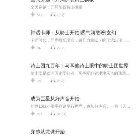
全民穿越：开局加载骑士模板
512
1.6万
神话卡师：从骑士开始|雾气消散著|玄幻
卡师时代，异界投影现实，超凡力量以卡牌形式出现，人们获取卡牌便能得到力量。楚明穿越而来，获得了能够改写异界历史的【岁月史书】，从此开始拯救即将被黑暗吞没的世界，并在异界留下一段段传说，打造出属于自己的神话卡牌。【巨魔屠宰场】、【狂猎骑士...
34
2758
骑士团九百年：马耳他骑士眼中的骑士团世界
骑士团是欧洲历史爱好者、军事爱好者津津乐道的话题。每个骑士团都有不同的标志和装束，有不同的传奇故事。本书范围广，记述了大大小小的骑士团十余个；时间长，从12世纪到2000年，涵盖九百年的骑士团历史。无论是圣殿骑士团圣地战斗、条顿骑士团转战普鲁...
76
2.5万
成为巨星从好声音开始
前世18线小歌手穿越平行世界，参加好声音。一首《天后》，让天后前女友泪流满面。一首《追梦赤子心》让所有观众泪目 ，一首《七里香》让他跻身天王，当林亦在歌手决赛上准备唱《海阔天空》。林亦:“我不是针对谁，这首歌准来都是死路一条。″
211
31.6万
穿越从龙珠开始