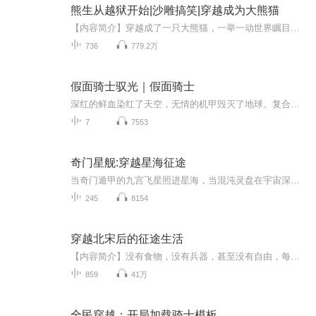
熊生从越狱开始|沙雕搞笑|穿越成为大熊猫
【内容简介】穿越成了一只大熊猫，一举一动世界瞩目！又意外觉醒了暴走越狱系统。林小白觉得自己如果不做点什么，就实在是太对不起自己了！【作者/主播】作者：心荡难平主播：掷地有声【购买须知】1、本作品为付费有声书，前70集为免费试听，购买成功后，...
736
779.2万
假面骑士驭光｜假面骑士
深红的鲜血染红了天空，无情的机甲毁灭了地球。复合年72年，这已经是过去的地球人移民到Z星第72年了。可是，无情的机甲再次将鲜血洒向Z星，为了人民，假面骑士挺身而出。他，既是战士，又是人类。更是，希望！
7
7553
奇门星舰:穿越星海征途
当奇门遁甲的九宫飞星照进星海，当混沌灵盘在宇宙深处重新转动——人类术士林默意外觉醒“守门人”血脉，被卷入一场横跨无数平行宇宙的存亡之战。在时空节点崩裂、死门大开之际，他必须与机械义肢的星际特工莫妮卡、驾驭生物装甲的异星战士塔卡，以及来自...
245
8154
穿越北宋后的征途生活
【内容简介】没有食物，没有兵器，甚至没有自由，每天为了生存面对同胞举起的屠刀，身后是异族的铁蹄与马刀，前方只有同族的冷眼与紧闭的大门，北方强敌环伺，大宋王朝将顷，我们——一群奴隶，将如何改变自己的命运，改变天下的命运？【作者】阿菩【主播...
859
41万
全民穿越：开局加载骑士模板