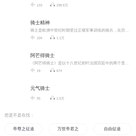
133
298.6万
骑士精神
骑士是欧洲中世纪时期受过正规军事训练的骑兵，在历史上，他们是忠贞、勇敢的象征。本书介绍了骑士是一种特殊的职业、怎样成为骑士、骑士怎样装备、骑士怎样战斗、名留千古的骑士、浪漫的骑士文化等六个部分。
104
1.1万
阿芒得骑士
《阿芒得骑士》是以十八世纪初叶法国宫廷中的两个贵族集团为争夺摄政王位所展开的一场惊心动魄的斗争为历史背景的。
19
674
元气骑士
55
2.6万
您是不是在找：
帝尊之征途
万世帝君之征途
自由征途