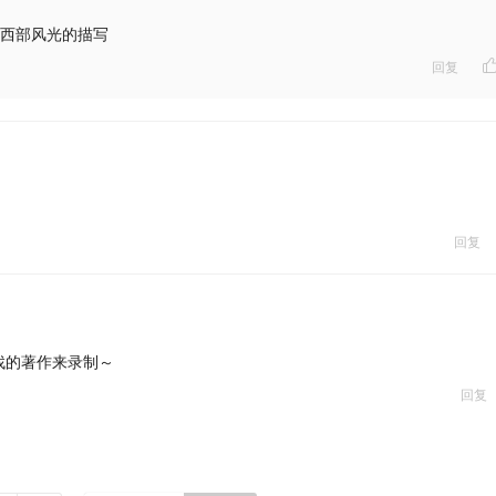
种西部风光的描写
回复
回复
找的著作来录制～
回复