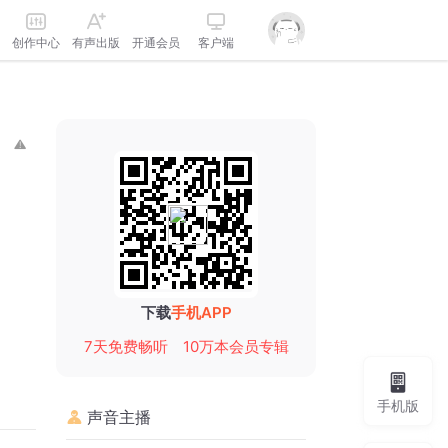
创作中心
有声出版
开通会员
客户端
下载
手机APP
7天免费畅听
10万本会员专辑
手机版
声音主播