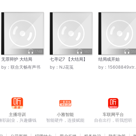
1748
1801
35
无罪辩护 大结局
七寻记7 【大结局】
结局或开始
by：
联合天畅有声书
by：
NJ花笺
by：
15608849xtr虹雪松花
主播培训
小雅智能
车联网平台
兼职副业，兴趣赚钱
智能硬件，连接赋能
自在出行，听我想听