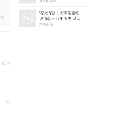
有声的紫襟
话说清朝丨大宇茶馆细
赞
说清朝三百年历史|从努
尔哈赤到末代皇帝溥仪|
大宇茶馆
康熙雍正乾隆
赞
1