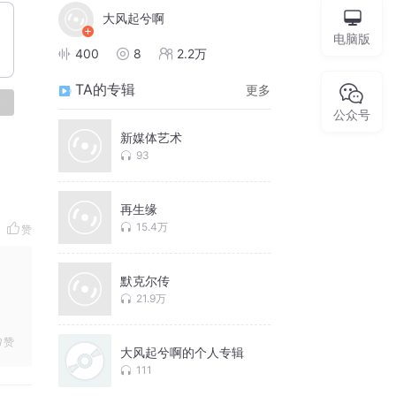
大风起兮啊
电脑版
400
8
2.2万
TA的专辑
更多
论
公众号
新媒体艺术
93
再生缘
15.4万
赞
默克尔传
21.9万
赞
大风起兮啊的个人专辑
111