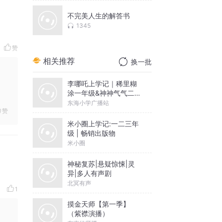
不完美人生的解答书
1345
赞
相关推荐
换一批
李哪吒上学记｜稀里糊
涂一年级&神神气气二年
级
东海小学广播站
赞
米小圈上学记:一二三年
级 | 畅销出版物
米小圈
神秘复苏|悬疑惊悚|灵
异|多人有声剧
北冥有声
1
摸金天师【第一季】
（紫襟演播）