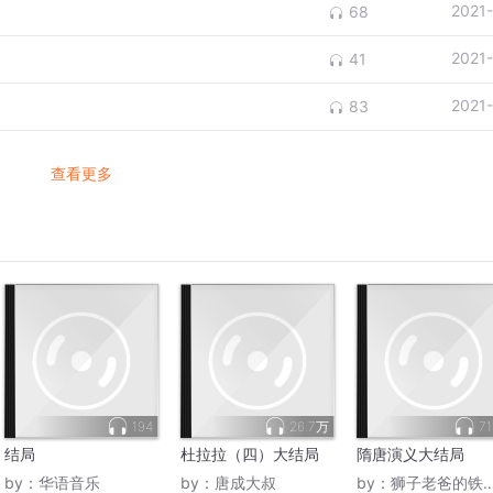
2021
68
2021
41
2021
83
查看更多
194
26.7万
71
结局
杜拉拉（四）大结局
隋唐演义大结局
by：
华语音乐
by：
唐成大叔
by：
狮子老爸的铁杆粉丝