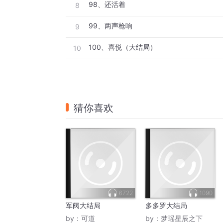
98、还活着
8
99、两声枪响
9
100、喜悦（大结局）
10
猜你喜欢
6722
1090
军阀大结局
多多罗大结局
by：
可道
by：
梦瑶星辰之下