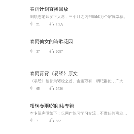
春雨计划直播回放
刘锁志老师发下大愿，三个月之内帮助50万个家庭幸福。
21
1.2万
春雨仙女的诗歌花园
37
3057
春雨霄霄《易经》原文
《易经》被誉为诸经之首。含盖万有，纲纪群伦，广大精微，包罗万象，是中华文明的源头。其内容涉及政治、经济、生活、律法 、文学、医学、艺术、教育、数学、科学等诸多领域，是各家共同的经典。 本专辑是《易经》的完整文言文内容，包含了卦辞、爻辞、彖...
65
2436
梧桐春雨l的朗读专辑
本专辑声明如下：仅用作练习学习交流，不做任何商业用途，不生产任何收益，如果侵权请联系删除！谢谢！
7
382