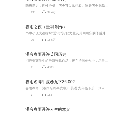
隋唐历史，理性分析，历史可以这样看。隋唐历史北魏灭亡的时候，元氏、宇文氏、赵氏、独孤氏、于氏、李氏（李弼）、李氏（李虎）、侯莫氏八大家族，联手在关中地区建立一个了帝国，这个帝国就是西魏。建立西魏帝国的这八大家族。最著名的四个家族分别是元...
190
99.4万
春雨之夜（亖啊 制作）
书中小说大都描写“爱”与“美”的力量及其同现实的矛盾冲突。《雪后》写一个小孩用雪构筑了一座晶洁的小楼，夜里雪楼被军人的马蹄践成污泥，儿童的美的创造被毁坏了。《沉思》写琼逸想以艺术为媒介给人生以快乐和光明，当了画家的裸体模特儿，使画家画出...
20
15.6万
泪痕春雨漫评英国历史
泪痕春雨先生的最新连载作品，还在持续创作中，尽量跟上先生步伐
11
4083
春雨名牌牛皮卷九下36-002
春雨教育 《春雨名牌牛皮卷》 英语 九年级下册 （36-002）图书配套听力
7
163
泪痕春雨漫评人生的意义