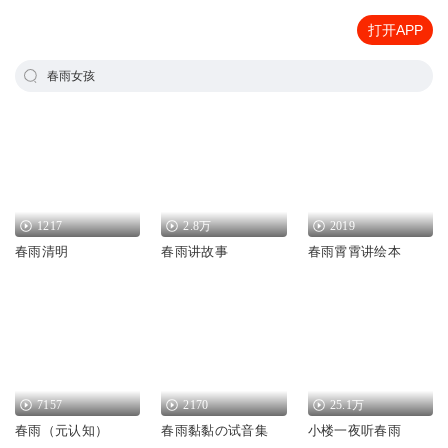
打开APP
春雨女孩
1217
2.8万
2019
春雨清明
春雨讲故事
春雨霄霄讲绘本
7157
2170
25.1万
春雨（元认知）
春雨黏黏の试音集
小楼一夜听春雨