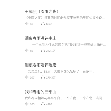
王统照《春雨之夜》
《春雨之夜》是五四时期老作家王统照的早期短篇小说的代表作，是以浪漫主义为基调的作品。情调沉郁伤感，主观的抒情重于客观的描写，渗透着哲理，荡漾着诗意。专辑共有《春雨之夜》、《雪后》、《月影》等20篇短篇小说。
66
6642
泪痕春雨漫评南宋
一个王朝为什么兴盛？我们只要讲一些英雄人物神功盖世的故事就可以。 总而言之，某年某月一个超级英雄诞生了，他英明神武、绝胜千里、算无遗策、更难得是魅力无边，人见人爱、花见花败，所以一个伟大的时代诞生了。 这种故事的经典模式通常都是...
85
242.1万
泪痕春雨漫评晚唐
安史之乱开始后，大唐帝国又延续了一百多年。 这么长的一段历史，在历史书上，大约就是以一个著名的“藩镇割据”之词代表了；稍具体的细节，就如同两晋南北朝、五代十国的历史一样，人们只是空闻其名，却很少有人知道它的具体内容。 更主要的是，...
107
170.3万
我和春雨的三部曲
我和春雨相识与喜马平台，一个在南，一个在北，共同的爱好把我们连在了一起。有种有缘万里来相会，相逢何必曾相识的人生况味。后来，我们又认识了雨田，我们三姐妹相约一起做节目。我们的相逢仿佛多年前失散的姐妹又重逢一样，激动、兴奋……节目主题:边学...
103
4295