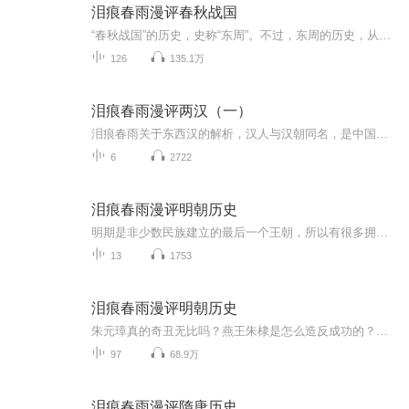
泪痕春雨漫评春秋战国
“春秋战国”的历史，史称“东周”。不过，东周的历史，从公元前770年周平王迁都洛邑，至公元前256年秦国迁九鼎，东周为秦所灭，历时514年；而春秋战国的历史，包含春秋史（公元前770年－公元前476年）和战国史（公元前475年－公元前221年）两个时期，最后...
126
135.1万
泪痕春雨漫评两汉（一）
泪痕春雨关于东西汉的解析，汉人与汉朝同名，是中国的主体民族，还用我多说汉朝的重要性了吗？
6
2722
泪痕春雨漫评明朝历史
明期是非少数民族建立的最后一个王朝，所以有很多拥护者，一起看下泪痕先生的观点吧！
13
1753
泪痕春雨漫评明朝历史
朱元璋真的奇丑无比吗？燕王朱棣是怎么造反成功的？从朱元璋出家到大明帝国的建立，从燕王朱棣造反到建文帝失踪之谜...以独特的角度全方位解读大明王朝的兴衰史。明代（1368-1644），是中国历史上一个由汉族人建立的王朝，前期选择定都南京，明成祖时期政...
97
68.9万
泪痕春雨漫评隋唐历史