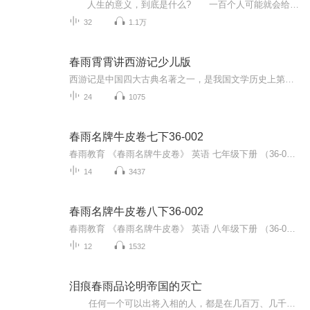
人生的意义，到底是什么? 一百个人可能就会给出一百个答案。 其实，人活着，无外乎追求的就是两个字而已——利益。 说到这儿，可能有人会说，你这是以小人之心度君子之腹啊，真是做人没有底线，满嘴的利益，满脑子利益。道德何在，节操何在？...
32
1.1万
春雨霄霄讲西游记少儿版
西游记是中国四大古典名著之一，是我国文学历史上第一部浪漫主义长篇神魔小说，讲述了孙悟空，猪八戒，沙和尚，保护唐僧西行取经的曲折经历。唐僧师徒一路上降妖除，怪历经九九八十一难行程，十万八千里终里终于到达了西天，取得真经，修得正果。一个个精...
24
1075
春雨名牌牛皮卷七下36-002
春雨教育 《春雨名牌牛皮卷》 英语 七年级下册 （36-002）图书配套听力
14
3437
春雨名牌牛皮卷八下36-002
春雨教育 《春雨名牌牛皮卷》 英语 八年级下册 （36-002）图书配套听力
12
1532
泪痕春雨品论明帝国的灭亡
任何一个可以出将入相的人，都是在几百万、几千万竞争者中脱颖而出的胜利者；任何一个可以在上海十里洋前排就坐的三教九流，都也是几万、几十万竞争者中脱颖而出的胜利者；甚至那些名不见经传的小人物，也常常是一个村、一条街；甚至是一个乡、...