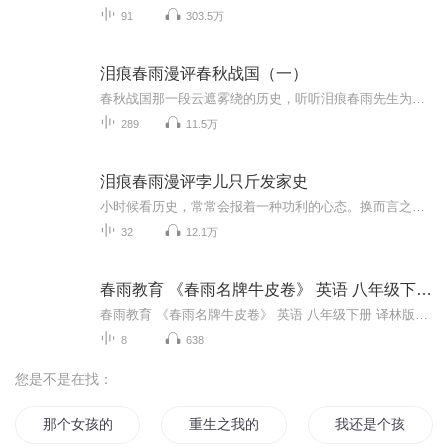
91
303.5万
泪痕春雨漫评春秋战国（一）
春秋战国那一段云遮雾绕的历史，听听泪痕春雨先生为你一一剖析明白，感谢泪痕先生的大力支持！
289
11.5万
泪痕春雨漫评孛儿只斤发家史
小时候看历史，常常会报着一种功利的心态。换而言之，总想分析历史人物是怎样成功的；更希望自己可以从中学到一些成功的经验。所以，在看铁木真的历史时，我就发现一个奇怪的现象。那就是，关于铁木真的发家史，不但逻辑混乱，而且不知所云。 当时，我...
32
12.1万
春雨教育 《春雨名牌牛皮卷》 英语 八年级下册 译林版YL（36-002）
春雨教育 《春雨名牌牛皮卷》 英语 八年级下册 译林版YL（36-002）图书配套听力
8
638
您是不是在找：
那个女孩的梦想与爱情
重生之我的女孩
我还是个孩子