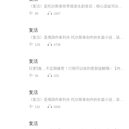
《复活》是托尔斯泰世界观发生剧变后，呕心沥血写出的最后一部长篇巨著，公认为是托尔斯泰创作的顶峰，是他一生思想和艺术的总结。19世纪70年代末到80年代初，俄国的农村遭到巨大的破坏，广大劳动人民的生活日趋赤贫。玛丝洛娃原是一个农奴的私生女，她天...
89
1607
复活
《复活》是俄国作家列夫·托尔斯泰创作的长篇小说，该书取材于一件真实事件，描写男主人公聂赫留朵夫引诱姑妈家女仆玛丝洛娃，使她怀孕并被赶出家门。后来，她沦为妓女，因被指控谋财害命而受审判。男主人公以陪审员的身份出庭，见到从前被他引诱的女人，深受良心谴责。他为她奔走伸冤，并请求同她结婚，以赎回自己的罪过。上诉失败后，他陪她流放西伯利亚。他的行为感动了她，使她重新爱他。但为了不损害他的名誉和地位，她最终没有和他结婚。...
129
4736
复活
日更5集，不定期爆更！订阅可以收到更新提醒哦~ 【内容简介】 法庭之上，比被审判者还要坐立不安的竟是作为陪审团一员的涅赫留多夫，原来被控与谋杀案有关的玛斯洛娃竟是曾经被他欺骗、伤害、辜负和抛弃的恋人。此时此境，良心发现的涅赫留多夫想要救...
95
103
复活
《复活》是俄国作家列夫·托尔斯泰创作的长篇小说，首次出版于1899年。该书取材于一件真实事件，主要描写男主人公聂赫留朵夫引诱姑妈家女仆玛丝洛娃，使她怀孕并被赶出家门。后来，她沦为妓女，因被指控谋财害命而受审判。男主人公以陪审员的身份出庭，见到从前被他引诱的女人，深受良心谴责。他为她奔走伸冤，并请求同她结婚，以赎回自己的罪过。上诉失败后，他陪她流放西伯利亚。他的行为感动了她，使她重新爱他。但为了不损害他的名誉和地位，她最终没有和他结婚而同一个革命者结为伉俪。 《复活》是托尔斯泰最后一部长篇小说，是作家一生探索和思想的总结，被誉为俄国批判现实主义发展的高峰。小说通过玛丝洛娃的苦难遭遇和聂赫留朵夫的上诉经过，广泛而深刻地抨击了法庭、监狱、官僚机关的腐败、黑暗，揭露了封建统治阶级骄奢淫逸的生活和反动官吏的残暴昏庸、毫无人性，撕下了官办教会的伪善面纱，反映了农村的破产和农民的极端贫困，勾画了一幅已经走到崩溃边缘的农奴制俄国的社会图画。 《复活》多次被中国列为中学生推荐读物。玛丝洛娃原是一个农奴的私生女，她天真，善良，真诚地爱上聂赫留朵夫。但这个腐化堕落的贵族少爷却诱奸了她，把她抛弃，使她陷入种种悲惨遭遇，最后沦为妓女。妓女生活使她身心受到严重摧残，她再也不相信什么善了。于是拼命吸烟、喝酒，麻醉自己。一次被诬告谋财害命，关进监狱，”并被昏庸的法官判处四年苦役，流放西伯利亚。在审判玛丝洛娃时，正巧聂赫留朵夫做陪审员。当他认出她时，良心受到谴责，想通过拯救她以赎前罪，并准备和她结婚。玛丝洛娃在聂赫留朵夫的真诚忏悔和关怀下，消除前怨，逐步恢复过去的爱情，重新唤起埋藏在内心深处的美德，自动戒了烟酒，为了不损害聂赫留朵夫的名誉地位面拒绝与他结婚，而与另一她心爱的犯人西蒙斯结合，从而走向“新生"。聂赫留朵夫也放弃贵族生活，把土地分给农民，与上流社会断绝交往，虔诚信奉宗教，相信《圣经》中说的：“人不但不可恨仇敌，而要爱仇敌”，认为这是克服种种社会罪恶的做法。
132
5945
复活