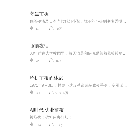
寄生前夜
倘若要谈及日本当代科幻小说，就不能不提到濑名秀明和他的代表作《寄生前夜》（パラサイト・イヴ）。这部小说为濑名秀明赢得了第二届“日本恐怖小说大赏”，而根据小说改编的电影和游戏也取得了极大的成功，从而使濑名秀明一跃成为日本现今最有人气的科幻作家之一。濑名秀明于1968年1月17日出生在日本静冈县静冈市葵区，本名铃木秀明。1986年，濑名秀明考入日本东北大学药学部。1995年，还在攻读博士学位的濑名秀明以其处女作《寄生前夜》一鸣惊人，轰动了日本科幻界。该小说以位于仙台市的日本东北大...
62
10万
睡前夜话
30年前在大学校园里，每天清晨和傍晚飘荡着我铃铃的播音；为人妻、为人母，仍不弃悦耳之音。。。
34
4692
坠机前夜的林彪
1971年9月8日，林彪下达反革命武装政变手令，妄图谋害毛泽东。阴谋败露后，于9月13日乘飞机外逃，在蒙古人民共和国温都尔汗地区机毁身亡。1973年8月20日，中共中央决定开除其党籍。1981年1月25日被中华人民共和国最高人民法院特别法庭确认为林彪反革命集团...
350
5789.6万
AI时代 失业前夜
被取代！你将何去何从！
114
1.3万