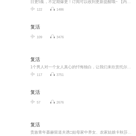
日更5集，不定期爆更！订阅可以收到更新提醒哦~ 【内容简介】 《复活》是俄国作家列夫·托尔斯泰创作的长篇小说，首次出版于1899年。该书取材于一件真实事件，主要描写男主人公聂赫留朵夫引诱姑妈家女仆玛丝洛娃，使她怀孕并被赶出家门。后来，她沦为...
122
1486
复活
109
3476
复活
1个男人对一个女人真心的忏悔独白，让我们来欣赏托尔斯泰的名著！
117
3751
复活
57
2676
复活
贵族青年聂赫留道夫诱□姑母家中养女、农家姑娘卡秋莎·玛斯洛娃，导致她沦为妓女；而当她被诬为谋财害命时，他却以陪审员身份出席法庭审判她。这看似巧合的事件，在当时社会却有典型意义。小说一方面表现作者晚年代表性主题──精神觉醒和离家出走；主要...