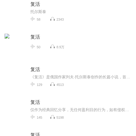
复活
托尔斯泰
58
2343
复活
50
8.9万
复活
《复活》是俄国作家列夫·托尔斯泰创作的长篇小说，首次出版于1899年。该书取材于一件真实事件，主要描写男主人公聂赫留朵夫引诱姑妈家女仆玛丝洛娃，使她怀孕并被赶出家门。后来，她沦为妓女，因被指控谋财害命而受审判。男主人公以陪审员的身份出庭，见...
129
4513
复活
仅作为经典回忆分享，无任何盈利目的行为，如有侵权请联系删除。男主人公聂赫留朵夫引诱姑妈家女仆玛丝洛娃，使她怀孕并被赶出家门。后来，她沦为妓女，因被指控谋财害命而受审判。男主人公以陪审员的身份出庭，见到从前被他引诱的女人，深受良心谴责。他...
145
5198
复活