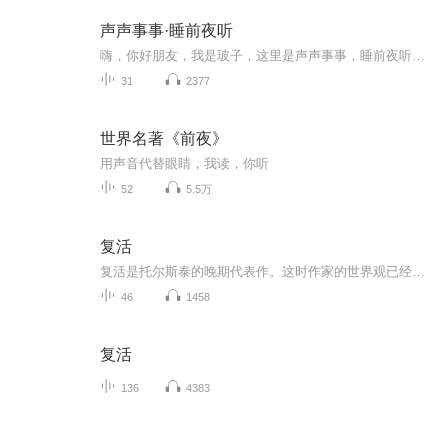
声声事事·睡前夜听
嗨，你好朋友，我是玻子，这里是声声事事，睡前夜听，人生短，行路难，日向晚，声声慢，让我们一起好好生活，慢慢相遇，每晚期待用声音与你相遇。有我在，睡前让你不孤单感谢收听节目的你希望你能给《声声事事》睡前夜听节目打个满分支持您的支持是我持续...
31
2377
世界名著《前夜》
用声音代替眼睛，我读，你听
52
5.5万
复活
复活是托尔斯泰的晚期代表作。这时作家的世界观已经发生了转。变他摒弃蔽了上层地主贵族阶级的传统思想，用中法农民的眼光重新审视社会。在他的笔下，社会的各个层面都有了鲜明的对比，草菅人命的法庭和无故受难被关进监狱的百姓，金碧辉煌的教堂和衣衫褴...
46
1458
复活
136
4383