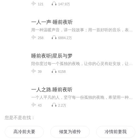
121
147.9万
一人一声·睡前夜听
用一种温暖声音，讲一段故事；用一首好听的音乐，表达你的心情。这里是一人一声·睡前夜听电台节目，我是凡洛。无论多晚，我都会在这里，对你说晚安！
258
6884.2万
睡前夜听|星辰与梦
陪你度过每一个孤独的夜晚，让你的心灵有处安放，让你的灵魂有处栖息
39
6158
一人之路.睡前夜听
一个人平凡的人，坚守每一份孤独的夜晚，希望用一种真切的声音，去安抚每一刻受伤的灵魂你好陌生人，我是王阿噗每晚，我都会读一段文章，伴你入睡愿您好梦！投稿：请私信我搜索：王阿噗 我在喜马拉雅app上期待和你相遇
43
2.2万
您是不是在找：
高冷前夫要复婚
倾复为谁怜之前尘如烟
冷情前妻我要复婚