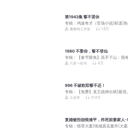
第1943集 誓不罢休
专辑：
鸿途奇才（官场小说|权谋|热
血|vip免费多人剧）
1.8万
雁栖鸣工作室
1980 不娶你，誓不登仙
专辑：
【春节限免】高手下山：我
个未婚妻|光头下山|美女如云|偷香
4万
六零一听书
996 不破欧阳誓不还！
专辑：
【免费】龙王战神出狱|最强
赘婿|都市战狼|爽文
21.6万
斗音帝
复婚被拒怨恨难平，炸死前妻家人-
专辑：
情罪大案|情感真实案件|大