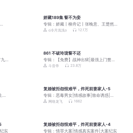
娇藏189集 誓不为妾
专辑：
娇藏丨柳舟记丨张晚意、王楚然
主演影视原著丨晋江狂上加狂丨冷月浅
12.1万
o冷月浅浅o
浅&倔强的小红丨精品多人有声剧
861 不破玲珑誓不还
有九
专辑：
【免费】战神出狱|最强上门赘婿|
都市战狼|龙门战神
23.8万
斗音帝
复婚被拒怨恨难平，炸死前妻家人-5
上门
专辑：
恶毒男女|情感故事|致命诱惑|真
实故事
1662
网络龙飞
5
复婚被拒怨恨难平，炸死前妻家人-4
案纪实
专辑：
情罪大案|情感真实案件|大案纪实