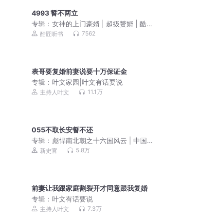
4993 誓不两立
专辑：
女神的上门豪婿 | 超级赘婿 | 酷匠
韦小鸨
7562
酷匠听书
表哥要复婚前妻说要十万保证金
专辑：
叶文家园|叶文有话要说
11.1万
主持人叶文
055不取长安誓不还
专辑：
彪悍南北朝之十六国风云 | 中国
历史著名的大分裂时代
5.8万
新史官
前妻让我跟家庭割裂开才同意跟我复婚
专辑：
叶文有话要说
7.3万
主持人叶文