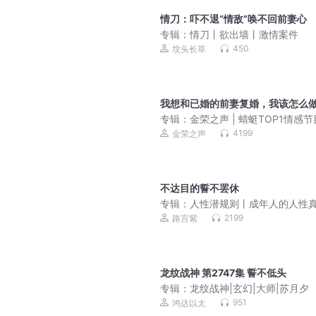
情刀：吓不退“情敌”唤不回前妻心
专辑：
情刀丨欲出墙丨激情案件
450
坟头长草
我想和已婚的前妻复婚，我该怎么
专辑：
金荣之声 | 蜻蜓TOP1情感
每天解答婚姻家庭、情感困惑、子
4199
金荣之声
育等生活烦恼
不达目的誓不罢休
专辑：
人性潜规则丨成年人的人性
丨人性真相丨厚黑学
2199
路宫紫
龙纹战神 第2747集 誓不低头
专辑：
龙纹战神|玄幻|大师|苏月夕
951
鸿达以太