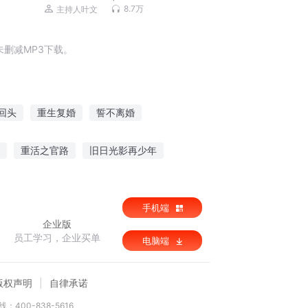
8.7万
主持人叶文
删减MP3下载。
回头
重生复婚
誓不离婚
想复婚
复活前夜
誓不为后
魔神血誓
重活之官路
旧日光影再少年
手机端
企业版
员工学习，企业买单
电脑端
版权声明
自律承诺
：400-838-5616