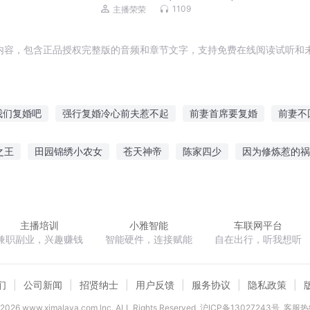
1109
主播荣荣
内容，包含正品授权完整版的音频和章节文字，支持免费在线阅读试听和未
我们复婚吧
强行复婚冷心前夫惹不起
前妻首席要复婚
前妻不
要复婚
重生娱乐圈之誓不回头
前夫总想和我复婚
男神每天都
之王
田园锦绣小农女
苍天神帝
陈家四少
因为修炼惹的祸
复仇之路之三界魔头
婚前恋后
高冷前夫要复婚
毁梦青春
凌天帝朝
剑当如人生
重生之侯府良女
主播培训
小雅智能
车联网平台
兼职副业，兴趣赚钱
智能硬件，连接赋能
自在出行，听我想听
们
公司新闻
招贤纳士
用户反馈
服务协议
隐私政策
2026
www.ximalaya.com lnc. ALL Rights Reserved
沪ICP备13027243号
客服热线