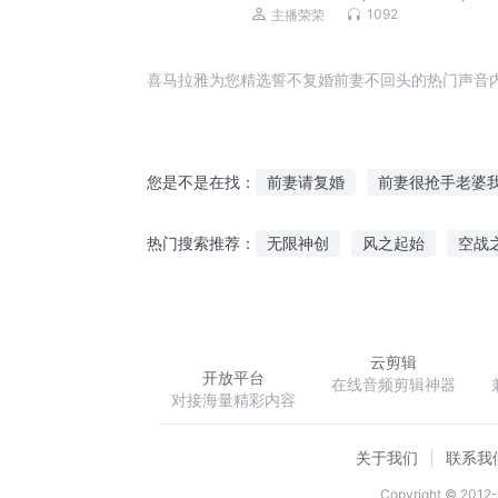
1092
主播荣荣
喜马拉雅为您精选誓不复婚前妻不回头的热门声音
前妻请复婚
前妻很抢手老婆
您是不是在找：
前妻我们复婚吧
冷情前妻我
无限神创
风之起始
空战
热门搜索推荐：
前妻的复仇
婚宠誓不为后
我是假面骑士王
上古卷轴
云剪辑
开放平台
在线音频剪辑神器
对接海量精彩内容
关于我们
联系我
Copyright © 2012-