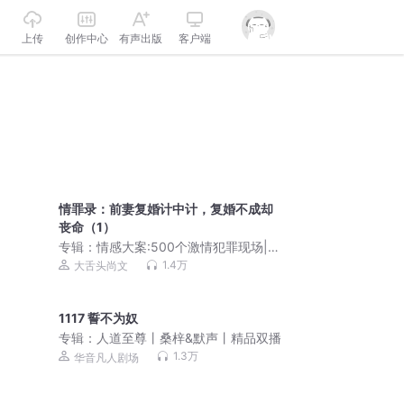
上传
创作中心
有声出版
客户端
情罪录：前妻复婚计中计，复婚不成却
丧命（1）
专辑：
情感大案:500个激情犯罪现场|直
抵人性阴暗面|尚文大案纪实
1.4万
大舌头尚文
1117 誓不为奴
专辑：
人道至尊丨桑梓&默声丨精品双播
1.3万
华音凡人剧场