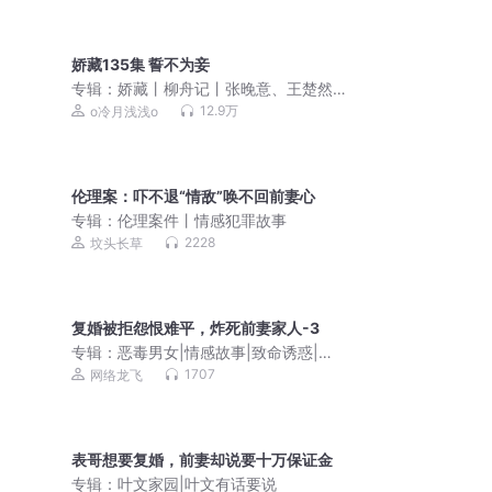
娇藏135集 誓不为妾
专辑：
娇藏丨柳舟记丨张晚意、王楚然
主演影视原著丨晋江狂上加狂丨冷月浅
12.9万
o冷月浅浅o
浅&倔强的小红丨精品多人有声剧
伦理案：吓不退“情敌”唤不回前妻心
专辑：
伦理案件丨情感犯罪故事
2228
坟头长草
复婚被拒怨恨难平，炸死前妻家人-3
专辑：
恶毒男女|情感故事|致命诱惑|真
实故事
1707
网络龙飞
表哥想要复婚，前妻却说要十万保证金
专辑：
叶文家园|叶文有话要说