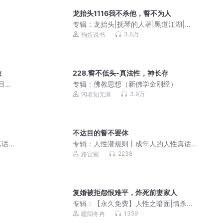
龙抬头1116我不杀他，誓不为人
专辑：
龙抬头|抚琴的人著|黑道江湖|都
市热血|逆袭|多人有声剧|狗蛋领衔
3.5万
狗蛋说书
做
228.誓不低头-真法性，神长存
节目，
专辑：
佛教思想（新佛学金刚经）
女教
3.9万
闲者知无涯
不达目的誓不罢休
真话
专辑：
人性潜规则丨成年人的人性真话
丨人性真相丨厚黑学
2238
路宫紫
复婚被拒怨恨难平，炸死前妻家人
专辑：
【永久免费】人性之暗面|情杀罪
案|每日一惊案!
1359
暖阳冬冉