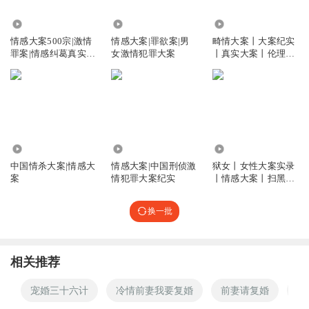
回复
2024-09-22
5
3.44万
1855
1.26万
情感大案500宗|激情
情感大案|罪欲案|男
畸情大案丨大案纪实
芾南
罪案|情感纠葛真实大
女激情犯罪大案
丨真实大案丨伦理情
案全解析
感大案
只能说是一个又蠢又可怜的女人。
回复
2024-09-23
4
1899888iroz
杀的好，听得解气
2.71万
1.63万
24.15万
回复
2024-09-24
0
中国情杀大案|情感大
情感大案|中国刑侦激
狱女丨女性大案实录
案
情犯罪大案纪实
丨情感大案丨扫黑大
tsukiiiiiii
回复 @
1899888iroz
:
咋的？你就是尚渣男本男？
案
换一批
木子尹口姐姐
别说前妻还挺聪明的
相关推荐
回复
2024-11-24
1
宠婚三十六计
冷情前妻我要复婚
前妻请复婚
某
丶上山打老鼠丶
回复 @
木子尹口姐姐
:
小聪明，丧命