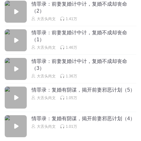
情罪录：前妻复婚计中计，复婚不成却丧命
（2）
梦回谷溪
大舌头尚文
1.41万
这男人真是薄情寡义
回复
2024-11-27
1
情罪录：前妻复婚计中计，复婚不成却丧命
（1）
第五面壁者章北海
大舌头尚文
1.46万
这男人真蠢货，刚开始就知道是前妻搞鬼！
情罪录：前妻复婚计中计，复婚不成却丧命
回复
2025-08-30
1
（3）
大舌头尚文
1.36万
Lili_lp
还是尚文明智！
情罪录：复婚有阴谋，揭开前妻邪恶计划（5）
回复
2025-11-28
0
大舌头尚文
1.05万
情罪录：复婚有阴谋，揭开前妻邪恶计划（4）
大舌头尚文
1.01万