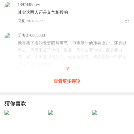
1897448ocev
其实这两人还是臭气相投的
回复
2024-09-22
5
听友370885880
抛弃残了疾的发妻固然可恶，但离婚时他净身出户，还算过
得去。为何不放下仇恨。报复、为前公婆付出，都是要力
气，累。不可复得他的心，你会更受气。何必选择一种和自
己过不去的路走呢。
回复
2024-10-18
5
查看更多评论
无语沦落
这个陈世美活该，报复陈世美的方法大家学起来啊
猜你喜欢
回复
2024-09-22
5
1891289kchr
智商有问题，竟然一点没怀疑他的前妻。还好没让别的无辜
女人受害。 渣男渣女不用锁死，直接干死