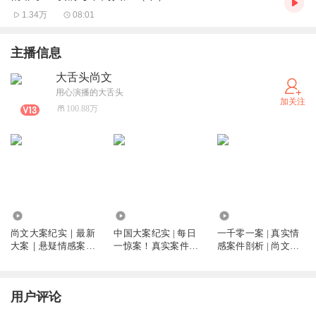
1.34万
08:01
主播信息
大舌头尚文
用心演播的大舌头
加关注
100.88万
677.82万
9.04亿
2683.04万
尚文大案纪实｜最新
中国大案纪实 | 每日
一千零一案 | 真实情
大案｜悬疑情感案件
一惊案！真实案件恐
感案件剖析 | 尚文大
揭秘
怖刑侦尚文
案纪实
用户评论