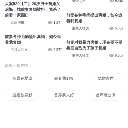
金荣之声
5240
大案520【二】20岁男子离婚又
后悔，找前妻复婚被拒，竟杀了
前妻一家四口
前妻各种毛病提出离婚，如今追
着我复婚
百远演播
1.2万
主持人叶文
6.6万
前妻各种毛病提出离婚，如今追
着我复婚
前妻对我暴力离婚，现在要不要
委屈自己为了孩子复婚
主持人叶文
6.5万
主持人叶文
6.6万
您是不是在找：
首席眷爱成婚
前妻我们复婚吧
隐婚首席
逼婚首席影后前妻很抢手
首席前夫好好爱
首席老公来战
重生之首席千金
试婚首席
首席的亿万前妻
首席的替婚新娘
首席前妻请离婚
首席前夫婚婚欲醉