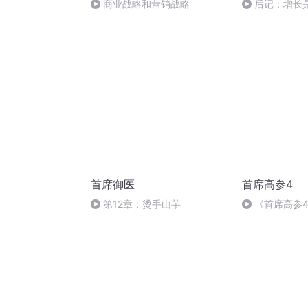
商业战略和营销战略
后记：增长
结）
首席御医
首席高参4
第12章：烫手山芋
《首席高参4