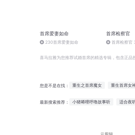
首席爱妻如命
首席检察官
230首席爱妻如命
首席检察官 3
喜马拉雅为您推荐试婚首席的精选专辑，包含正品
重生之首席魔女
重生首席女
您是不是在找：
只婚不爱首席太薄情
首席的
小猪唏哩呼噜故事听
适合夜
最新搜索推荐：
千金女首席
首席剑帝
首
听老师讲的故事好吗
故事死
天心宝宝故事在线听
老猫听
云剪辑