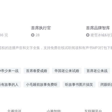
首席执行官
首席品牌智库
6 完
28
蜜雪冰城&珍
野兽派& Jelly
联名限时花店；
授权的连播声音和文字全集，支持免费在线试听阅读和有声书MP3打包下
神帝少来一战
首席眷爱成婚
帝国老公来试婚
首席老公来战
夜妻
重生之首席千金
隐婚首席
首席的替婚新娘
完美二婚
听有故事的人
小毛睡前故事免费听
听故事书图片搞笑
闭眼听
席老公我要离婚
试婚新宠
重生首席女王
去的丈夫听笛
天鹅故事传说在线听
梁韵蕊的故事在线听
平安
鬼故事在线听免费
听恐龙讲故事这本书
主播培训
小雅智能
车联网平台