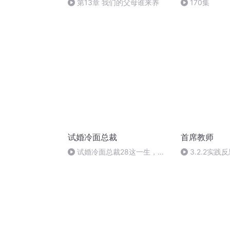
第13章 我们的父母谁来养
170集
试婚冷面总裁
首席教师
试婚冷面总裁28这一生，只
3.2.2实
想和你在一起（完）
视 反思201910