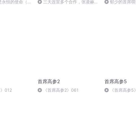
是永恒的使命（完
三天连宣多个合作，张凌赫的
郁少的首席萌
注意力考题，淘宝闪购怎么答？
首席高参2
首席高参5
》012
《首席高参2》061
《首席高参5》