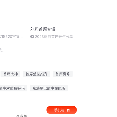
刘莉首席专辑
宝珠520官宣！
2023刘莉首席开年分享
cat 打造全球首家
载。
首席大神
首席盛世婚宠
首席魔修
首席爱妻一炮而红
首席强宠异能冷清妻
故事对眼睛好吗
魔法尾巴故事在线听
夜听小故事
陶喆悲伤故事在线听
手机端
企业版