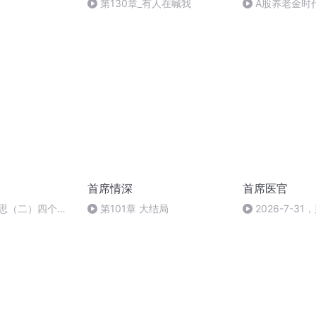
第130章_有人在喊我
A股养老金时
者如何布局？
首席情深
首席医官
践反思（二）四个重
第101章 大结局
2026-7-31
21