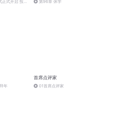
代正式开启 投资
第96章 休学
首席点评家
，拜年
01首席点评家