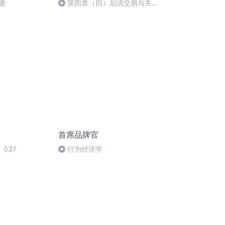
妻
第四章（四）划清交易与关系
的界线
首席品牌官
037
行为经济学