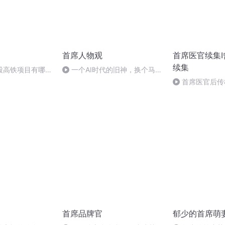
首席人物观
首席医官续集I
续集
股高铁项目有哪些
一个AI时代的旧神，换个马甲
就能赚钱？
首席医官后传
首席品牌官
郁少的首席萌