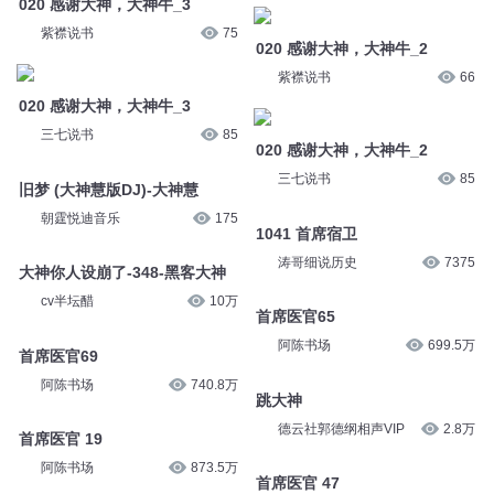
020 感谢大神，大神牛_3
紫襟说书
75
020 感谢大神，大神牛_2
紫襟说书
66
020 感谢大神，大神牛_3
三七说书
85
020 感谢大神，大神牛_2
三七说书
85
旧梦 (大神慧版DJ)-大神慧
朝霆悦迪音乐
175
1041 首席宿卫
涛哥细说历史
7375
大神你人设崩了-348-黑客大神
cv半坛醋
10万
首席医官65
阿陈书场
699.5万
首席医官69
阿陈书场
740.8万
跳大神
德云社郭德纲相声VIP
2.8万
首席医官 19
阿陈书场
873.5万
首席医官 47