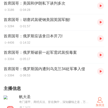
首席国哥：美国和伊朗私下谈判多次
3186
04:28
首席国哥：胡赛武装硬钢美国英国军舰!
3284
01:57
首席国哥：俄罗斯应该拿日本开刀!
4406
14:32
首席国哥：俄罗斯破获一起军需武装投毒案
3394
05:17
首席国哥：俄罗斯国内遭到乌克兰34处军事入侵
3394
06:53
主播信息
帆大圣
奇门遁甲、商经兵法、皆在胸中，深知赚钱之道，万种赚钱方法和项目烂熟于胸，观天下时势，知今天下之财，不可一己而得，愿于天下有志成功之人，结善缘，得正道，与天下人共享。
加关注
7.50万