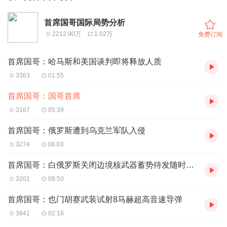
首席国哥国际局势分析
2212.90万
1.02万
免费订阅
首席国哥：哈马斯和美国谈判即将释放人质
3363
01:55
首席国哥：国哥首席
3167
05:39
首席国哥：俄罗斯遭到乌克兰军队入侵
3274
06:03
首席国哥：白俄罗斯关闭边境核武器蓄势待发随时和北约开战!
3201
08:50
首席国哥：也门胡赛武装试射8马赫超高音速导弹
3641
02:16