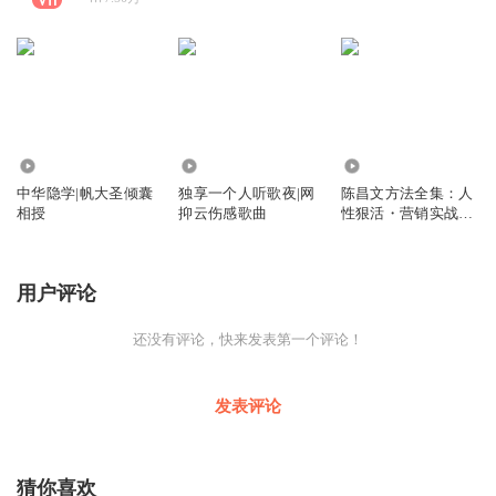
40
94.80万
2.36万
中华隐学|帆大圣倾囊
独享一个人听歌夜|网
陈昌文方法全集：人
相授
抑云伤感歌曲
性狠活・营销实战・
搞钱真相
用户评论
还没有评论，快来发表第一个评论！
发表评论
猜你喜欢