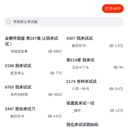
打开APP
帝国老公来试婚
金狮帝国篇 第167集 让我来试
4307 我来试试
试！
酷匠听书
1.9万
奇喵君故事
6902
第214章 我来试
2198 我来试试
王的小丫头
94
配音青山
775
2174 有种来试试
0765 我来试试
六零一听书
3.6万
有声的阿瑾
4820
谁愿意来试一试
3447 那你来试刀
_梅芳
12万
酷匠听书
4.6万
我也来试试萌妹纸