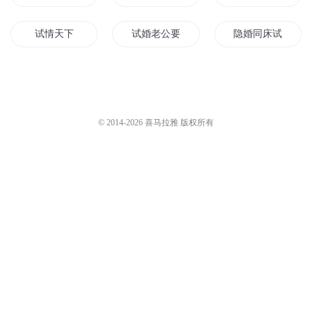
试情天下
试婚老公要给力
隐婚同床试爱
试婚老公一宠到底
试婚新宠
最强试用
试婚100天夜少宠上瘾
试婚极品老公行不行
试婚莫少太无赖
© 2014-
2026
喜马拉雅 版权所有
就是想试试
试婚老公用点力
暖婚蜜爱帝少来试
妃试天下
试婚男人你压线了
试婚首席
我要试试
婚后试爱老公太霸