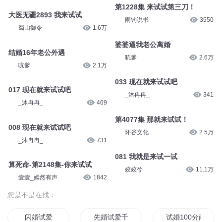
第1228集 来试试第三刀！
大医无疆2893 我来试试
雨钧说书
3550
蜀山御令
1.6万
婆婆逼我老公离婚
结婚16年老公外遇
吭爹
2.6万
吭爹
2.1万
033 现在就来试试吧
017 现在就来试试吧
_沐冉冉_
341
_沐冉冉_
469
第4077集 那就来试试！
008 现在就来试试吧
怀谷文化
2.5万
_沐冉冉_
731
081 我就是来试一试
算死命-第2148集-你来试试
姣姣兮
11.1万
壹壹_嫣然有声
1842
您是不是在找：
闪婚试爱
先婚试爱千亿爱人的宠妻
试婚100分南少宠