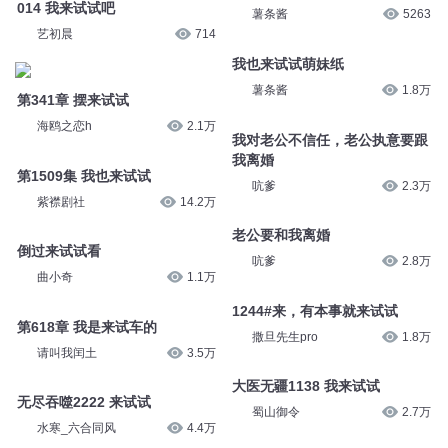
014 我来试试吧
薯条酱
5263
艺初晨
714
我也来试试萌妹纸
薯条酱
1.8万
第341章 摆来试试
海鸥之恋h
2.1万
我对老公不信任，老公执意要跟
我离婚
第1509集 我也来试试
吭爹
2.3万
紫襟剧社
14.2万
老公要和我离婚
倒过来试试看
吭爹
2.8万
曲小奇
1.1万
1244#来，有本事就来试试
第618章 我是来试车的
撒旦先生pro
1.8万
请叫我闰土
3.5万
大医无疆1138 我来试试
无尽吞噬2222 来试试
蜀山御令
2.7万
水寒_六合同风
4.4万