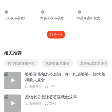
听友64379249
心疼张明老师，遇到这样的不在线傻女孩，怎么说都听不
4.60万
4.16万
20.99万
懂！体力活累呀！
《今夜不寂寞》
本宫今夜不寂寞
韩星今夜不寂寞
回复
2021-01-06
0
换一批
1803726ixey
金山夜话好听
回复
2020-09-24
0
相关推荐
我老婆是穿越来的
我婆婆是重生者
大婚晚成之老婆离婚
婆婆逼我和老公离婚，多年以后婆婆下跪求我
和前夫复合
主播暮霭
1248
废物老公竟让婆婆逼我做这事
主播暮霭
2078