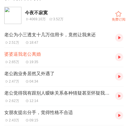
今夜不寂寞
4069.10万
3.52万
免费订阅
老公为小三透支十几万信用卡，竟然让我来还
2.51万
18:47
婆婆逼我老公离婚
2.65万
19:35
老公跑业务居然又外遇了
2.47万
04:34
老公觉得我有跟别人暧昧关系各种猜疑甚至怀疑我有病
2.62万
12:14
女朋友提出分手，觉得性格不合适
2.43万
09:15