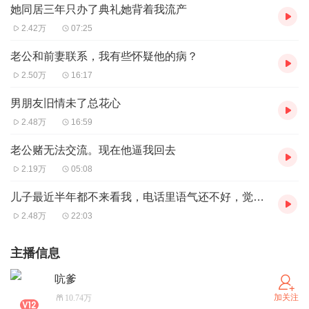
她同居三年只办了典礼她背着我流产
2.42万
07:25
老公和前妻联系，我有些怀疑他的病？
2.50万
16:17
男朋友旧情未了总花心
2.48万
16:59
老公赌无法交流。现在他逼我回去
2.19万
05:08
儿子最近半年都不来看我，电话里语气还不好，觉得我事儿多，不知道什么原因
2.48万
22:03
主播信息
吭爹
加关注
10.74万