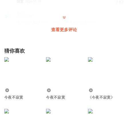
回复
2020-05-10
2
豆豆_wre
离他能不能死？？？？不能死非他不可吗？？
查看更多评论
回复
2020-08-21
1
拼搏吧年青人
猜你喜欢
怎么打电话
回复
2020-04-30
1
1319547dypl
新的吗
回复
465.32万
6.21万
691
2020-05-01
1
今夜不寂寞
今夜不寂寞
《今夜不寂寞》
叁月飞雪
离婚（如果没孩子）
回复
2021-03-09
0