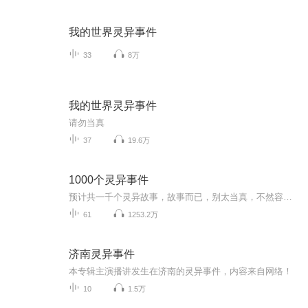
我的世界灵异事件
33
8万
我的世界灵异事件
请勿当真
37
19.6万
1000个灵异事件
预计共一千个灵异故事，故事而已，别太当真，不然容易睡不着。如果你愿意把自己身边的故事分享给大家，也可以私聊给我，之后我会稍作调整播出来。喜欢的话关注一下吧。
61
1253.2万
济南灵异事件
本专辑主演播讲发生在济南的灵异事件，内容来自网络！
10
1.5万