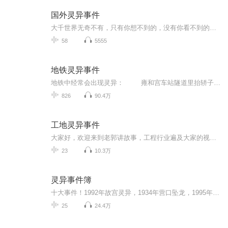
国外灵异事件
大千世界无奇不有，只有你想不到的，没有你看不到的，国外的世界让你重塑三观。
58
5555
地铁灵异事件
地铁中经常会出现灵异： 雍和宫车站隧道里抬轿子的人； 半夜十一点半不开灯的地铁末班车； 莫名其妙卧轨身亡的乘客，在看到他最后的监控录像时，却发现他是被一双无形的手推下站台……
826
90.4万
工地灵异事件
大家好，欢迎来到老郭讲故事，工程行业遍及大家的视野中，基本每个人出门就能遇到几个正在施工的工地，但是关于工地的灵异事件，你听说过几个？现在给大家讲讲建筑行业灵异事件，在这里要讲的事情大部分是工友家人或者工友亲身经历的，还有一些是听来的。...
23
10.3万
灵异事件簿
十大事件！1992年故宫灵异，1934年营口坠龙，1995年成都僵尸，90年代上海吸血鬼，1956年林家宅37号神秘事件， 2009年重庆红衣男孩，1996年猫脸老太太，93年香港广九铁路广告事件，2002年华航空难录音，1995年北京330（357)公交车。更新时间：每天21:00每天更新，喜欢的朋友关注订阅。
25
24.4万