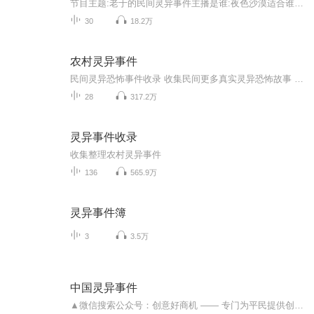
节目主题:老于的民间灵异事件主播是谁:夜色沙漠适合谁听:对灵异事件感兴趣者、压力大的朋友和午夜难以入睡人们。主播的话:从古至今灵异事件层出不穷，或真或假其实并不重要，重要的是人们对未知世界的探索，和对自己内心审视。老于每周会更新3-5集。希望大...
30
18.2万
农村灵异事件
民间灵异恐怖事件收录 收集民间更多真实灵异恐怖故事 灵异 恐怖 惊悚 身临其境 耐人寻味
28
317.2万
灵异事件收录
收集整理农村灵异事件
136
565.9万
灵异事件簿
3
3.5万
中国灵异事件
▲微信搜索公众号：创意好商机 —— 专门为平民提供创意品商机新资讯的平台。 灵异事件绝密档案 ，传说中的种种灵异事件，不只是存在于故事