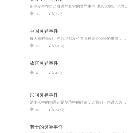
那些发生在自己身边的真实的灵异事件 讲给大家听 也希望大家积极的投稿，你的灵异事件也会讲出来 个人球球号：３１２１６４１４３
38
7.7万
中国灵异事件
每天每时每刻，在各地都发生着各种奇奇怪怪的事情，很多都无法解释，通过口口相传流传甚广，变成了一则又一则灵异故事。许许多多的灵异故事，实则是真实发生在身边的事实，也许就发生在你身边。不过不用担心，一切自有定数，善恶自有果报。 主播：子安 喜马拉雅：子安老师 微博：子安是个小胖子 微信：zianjianggushi 正常每日更新，希望喜欢的小伙伴们点赞关注一下吧，也可以加微信使劲的催更哟，有什么想听的故事也可以留言给我，谢谢大家的喜爱和支持。
29
53.8万
故宫灵异事件
4
4.1万
民间灵异事件
是现实中的相遇还是梦境中的徘徊，让我们一同进入民间灵异事件的世界中去发现……
85
23.4万
老于的灵异事件