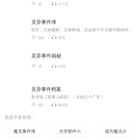
20
17.7万
灵异事件簿
南京，又称建邺，古称邺城。在这座千年古都平静的外表下，实则暗地里潜藏着巨大的危机，这是一起由宗教引发的阴谋。邺城晚报知名记者高觉，凭借着其多年的职业特殊性以及出色的推理才能，经营着一家侦探事务所。故事的起因，源自一件奇怪的委托，紧接着，...
328
32万
灵异事件揭秘
15
1102
灵异事件档案
新专辑《真事儿瞎讲》！在此打个广告！
151
95.8万
您是不是在找：
魔无事件簿
大学那件小事
成为魔法少年这件