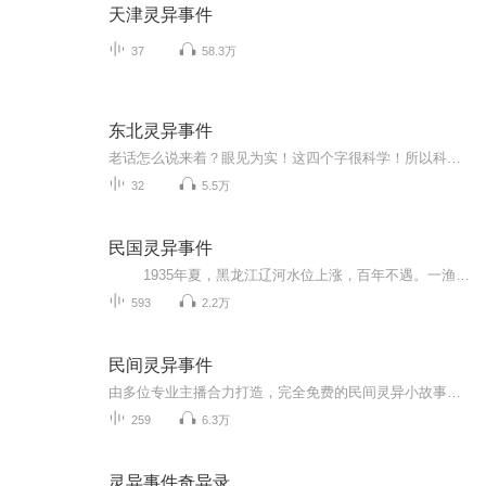
天津灵异事件
37
58.3万
东北灵异事件
老话怎么说来着？眼见为实！这四个字很科学！所以科学总会有一些解释不了的事情，就是因为眼不见为虚！所以鬼啊神啊，统统都是迷信！但是邱天却要大喊：“，我眼见到了鬼啊！”医生一边喂他吃药，一边告诉他，“这是病！得治！”
32
5.5万
民国灵异事件
1935年夏，黑龙江辽河水位上涨，百年不遇。一渔民在捕捞中，意外在芦苇荡中发现某怪异物种浮尸，经鉴定，当地水产学家迅速将其定性为“蛟类溺毙。” 只是，原本值得轰动的新闻，却在所有相关人员被封口后，销声匿迹。跟着消失的，...
593
2.2万
民间灵异事件
由多位专业主播合力打造，完全免费的民间灵异小故事，总有一款适合你，胆小慎入！
259
6.3万
灵异事件奇异录