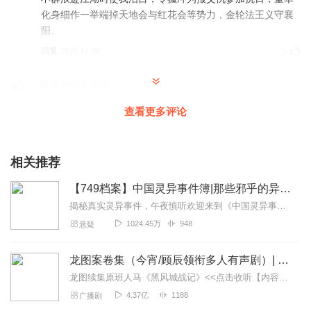
化身细作一举端掉天地会与红花会等势力，金轮法王义守襄
阳。
回复
2022-11-30
3
爱读书的平凡人
剧情好，主播也很棒，音乐也不闹，恰到好处。
查看更多评论
回复
2023-04-11
2
南巷羽落
相关推荐
发现宝藏主播了😜😜😜
【749档案】中国灵异事件簿|那些邪乎的异闻诡事
回复
2022-03-18
2
揭秘真实灵异事件，午夜慎听欢迎来到《中国灵异事件簿》，这是一场深入中国神秘世界的听觉之旅，带你揭开那些令人毛骨悚然又充满好奇的灵异事件面纱。本专辑精心收集了众多...
1024.45万
948
悬疑
西蒙海耶vic
让人心惊肉跳，犬好听了
龙图案卷集（今宵/顾辰领衔多人有声剧）| 探案
回复
2023-04-12
1
龙图续集原班人马《黑风城战记》<<点击收听【内容简介】《龙图案卷集》是由耳雅根据古典名著《三侠五义》（又叫七五）改编所写的网络小说，主要讲述的是鼠（白玉堂）...
4.37亿
1188
广播剧
大无语事件发生