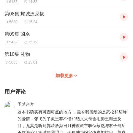
6133
14:38
第08集 邺城汉尼拔
5830
15:24
第09集 凶杀
5432
15:19
第10集 礼物
5035
15:01
加载更多
用户评论
予梦余梦
这本书确实有可圈可点的地方 ，最令我感动的是武松和貂蝉
的爱情，张飞为了救王莽不惜和结义大哥金毛狮王谢逊反
目，尤其是听到郭靖放弃日月神教教主职位毅然与君子剑岳
不群浪迹江湖时使我泪目，令狐冲为报父仇参加抗日，董卓