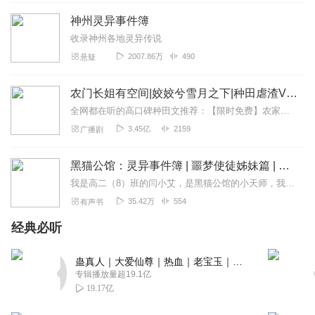
总体来说讲的很好呀，口齿清晰，就是有部分字音听起来不
神州灵异事件簿
太对，不知道是主播念错了还是作者就那么写的
收录神州各地灵异传说
回复
2023-02-04
1
2007.86万
490
悬疑
轩轩长不大
农门长姐有空间|姣姣兮雪月之下|种田虐渣VIP免费
这本书为啥不更了啊😡😡
全网都在听的高口碑种田文推荐：【限时免费】农家小福女|姣姣兮郁雨竹|全网最快寒门大俗人|姣姣兮杜骁|萌宝女强古言爽文魏晋干饭人未删减全网最快|农家小福...
回复
2023-05-23
0
3.45亿
2159
广播剧
痞子动情
黑猫公馆：灵异事件簿 | 噩梦使徒姊妹篇 | 悬疑爱情 |多人有声剧
后续呢？听上瘾了，快更快更
我是高二（8）班的闫小艾，是黑猫公馆的小天师，我的老板是只猫，傲娇的猫，我的同伴是个天才天师，黑猫公馆专门接灵异客户，解决问题。我有三个闺蜜，一起成绩垫底，高二...
回复
2022-07-24
0
35.42万
554
有声书
A胶多不粘话多不甜
经典必听
等着你大火，故事，声音，后期都很好啊
回复
2022-06-22
蛊真人｜大爱仙尊｜热血｜老宝玉｜多人VIP免费有声剧
0
专辑播放量超19.1亿
19.17亿
阳光灿烂_trv
故事好，主播声音好，早晚会火