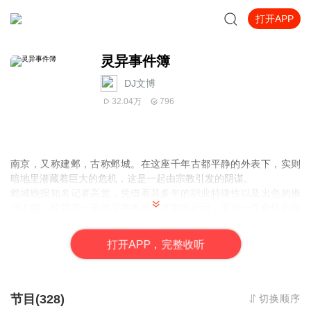
打开APP
灵异事件簿
DJ文博
32.04万
796
南京，又称建邺，古称邺城。在这座千年古都平静的外表下，实则
暗地里潜藏着巨大的危机，这是一起由宗教引发的阴谋。
邺城晚报知名记者高觉，凭借着其多年的职业特殊性以及出色的推
理才能，经营着一家侦探事务所。故事的起因，源自一件奇怪的委
托，紧接着，高觉和他的好友警官程鹏以及考古学教授简莘三人，
被卷入了一系列怪异离奇的事件中。
打
开
A
P
P，完整收听
《血色仪式》《千年族谱》《地铁诡站》《神墓》，这些看似毫不
相关却又诡异无比的事件，竟然都与曾经在邺城制造过多起残忍凶
杀案的“邺城食人魔”康思德有关，而他至今下落不明。
高觉能否查明真相粉碎...
节目(328)
切换顺序