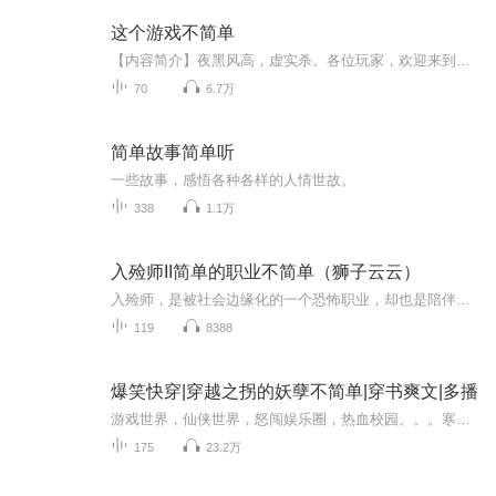
这个游戏不简单
【内容简介】夜黑风高，虚实杀。各位玩家，欢迎来到全息游戏《虚实幻境》。这个游戏不简单，专注互相对抗。【作者/主播简介】作者：我也很绝望，网络小说作家。主播：King_野风【购买须知】1、本作品为付费有声书，前169集为免费试听，购买成功后，即可收...
70
6.7万
简单故事简单听
一些故事，感悟各种各样的人情世故。
338
1.1万
入殓师II简单的职业不简单（狮子云云）
入殓师，是被社会边缘化的一个恐怖职业，却也是陪伴生命走过最后一站的人。她是一个入殓师，说白了就是给死人化妆。这个工作让她失去了家人，朋友，但是因为和老妈较劲，还是选择了这个工作。一切的开始来自于一个离奇的梦。那个梦实在是太真实，真实得让...
119
8388
爆笑快穿|穿越之拐的妖孽不简单|穿书爽文|多播
游戏世界，仙侠世界，怒闯娱乐圈，热血校园。。。寒寒，有你真好！！！ 叶清瑶原以为，自己只是穿个书而已，虽然穿了个没什么用的女主，但好歹自己将一只妖孽拿下了啊！ 然而事情，没那么简单…… 到各个虚拟世界去？没问题！只要有人陪着就行！ 只是，身...
175
23.2万