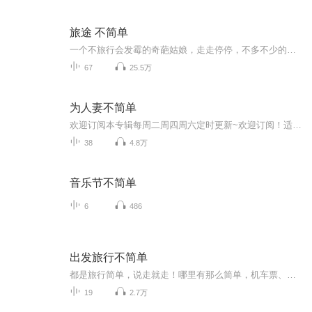
旅途 不简单
一个不旅行会发霉的奇葩姑娘，走走停停，不多不少的一些国家。带着我的故事，分享给你听。所有旅行故事、攻略、照片，请关注微信公众号“严肃的扯”
67
25.5万
为人妻不简单
欢迎订阅本专辑每周二周四周六定时更新~欢迎订阅！适合人群给已经成为妻子，或正在成为妻子，以及打算和渴望成为妻子的女孩一点儿帮助，一点儿启发，让她们通过学习掌握更多的成为一个好妻子的智慧与技能。
38
4.8万
音乐节不简单
6
486
出发旅行不简单
都是旅行简单，说走就走！哪里有那么简单，机车票、酒店、路线设计、美食寻找，旅途人文历史典故，当地人生活，那一项不是要准备，说走真的不能就走~听老黄，说攻略，说技巧，也许~~真的就可以实现，说走就走呢？关注微信公众号：黄宇旅行工作室，尽智尽力，传递价值旅行~~热线：13301160568 电话：010-84831684
19
2.7万