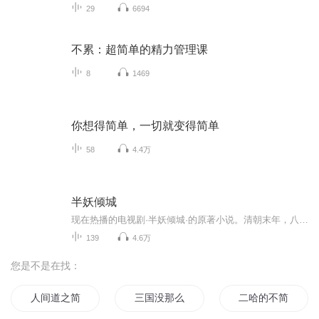
29
6694
不累：超简单的精力管理课
8
1469
你想得简单，一切就变得简单
58
4.4万
半妖倾城
现在热播的电视剧·半妖倾城·的原著小说。清朝末年，八国联军攻破北京城，聂如风带着妻子和两个女儿躲避追杀，应蝶将如风和女儿赶走，独自迎敌，突然她长出了雪白的翅膀飞了起来
139
4.6万
您是不是在找：
人间道之简单生活
三国没那么简单
二哈的不简单修行