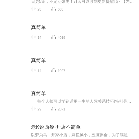
日更5集，不定期爆更！订阅可以收到更新提醒哦~ 【内容简介】 本书作者学西医出身，偶然接触自然医学，于是重新燃起对追求真正健康的渴望。六年内减重40公斤，彻底改善了失眠、慢性腹痛、气喘等健康问题，甚至改掉了容易忧郁的个性，变得有精神、有活...
25
665
真简单
14
4019
真简单
14
1027
真简单
每个人都可以学到适用一生的人际关系技巧!特别是刚刚踏入社会的年轻人，这些技巧是你们在学校学不到的，却能改变你的一生! 愿大家都能从本书中有所受益。
29
2871
老K说西餐·开店不简单
以梦为马，开家小店，麻雀虽小，五脏俱全，为了满足学员们西餐开店的更多需求，TH私房西餐根据全国各地学员开店的问题痛点反馈，特邀西餐行业开店老司机一起打造这个音频节目《老K说西餐·开店不简单》，希望给西餐开店的童鞋们更多支持和帮助！老K是谁？...