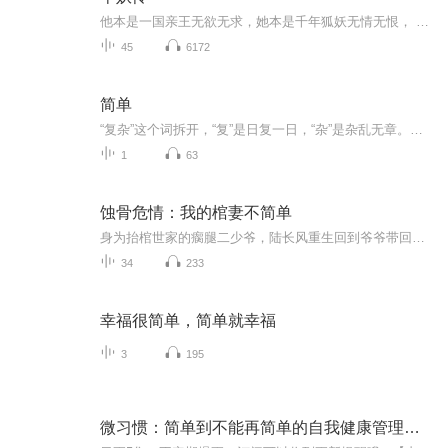
他本是一国亲王无欲无求，她本是千年狐妖无情无恨， 命运注定纠缠，纠缠注定漫长。情爱煎熬，仇恨弥天，谎言欺骗，天命捉弄。她只能一次又一次的问苍天，究竟该为人，还是妖？生命像是一颗叛逆的种子，总无法如心中所愿的成长。主角：林逸之，左颜汐配角：...
45
6172
简单
“复杂”这个词拆开，“复”是日复一日，“杂”是杂乱无章。重复着杂乱无章的生活，就算身体能撑住，心也会不堪重负。人生最好的活法，是摒弃复杂，回归简单。生活瞬息万变，身处这个时代，有些人常常被毫无来由的紧张感所支配。白天大脑空空，紧张地发呆...
1
63
蚀骨危情：我的棺妻不简单
身为抬棺世家的瘸腿二少爷，陆长风重生回到爷爷带回棺生子双胞胎的当天。前世他因怜悯娶了哑女林雅，却惨遭背叛，被尸虫啃噬而死。这一世，他冷眼旁观，将心机深重的姐妹推给哥哥陆明彦，决心远离家族恩怨。然而，当他被迫卷入诡异的换棺献祭、遭遇枪口与...
34
233
幸福很简单，简单就幸福
3
195
微习惯：简单到不能再简单的自我健康管理法则