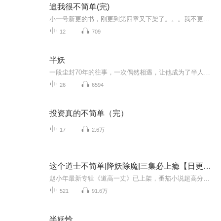
追我很不简单(完)
小一号新更的书，刚更到第四章又下架了。。。我不更人气高的了行吧，更本老短篇试试。。。
12
709
半妖
一段尘封70年的往事，一次偶然相遇，让他成为了半人，她成为了半妖。然而他们都不想止步于此，他想重新成为人，而她易要重新做回妖！
26
6594
投资真的不简单（完）
17
2.6万
这个道士不简单|降妖除魔|三集必上瘾【日更20集】
赵小年最新专辑《道高一丈》已上架，番茄小说超高分作品+赵小年的精彩演绎，强烈推荐，一听上瘾！！！道高一丈｜茅山宗法|风水秘术|悬疑灵异｜一听上瘾
521
91.6万
半妖怜