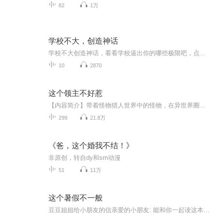
82
1万
学校不大，创造神话
学校不大创造神话，看看学校逼出你的哪些极限吧，点赞过114514更新下一期
10
2870
这个领主不好惹
【内容简介】带着怪物猎人世界中的怪物，在异世界圈地养龙。顺便重建一下生态位。闲暇时光就种种田钓钓鱼。速龙王，雄火龙，雌火龙，迅龙，轰龙，凯龙，角龙，尾槌龙，雷狼龙，海...【作者/主播简介】作者：冷漠面具，网络小说作家。主播：祖子【购买须知...
299
21.8万
《爸，这个婚我不结！》
非原创，转自dy和sm动漫
51
11万
这个暑假不一般
豆豆姐姐给小朋友的信亲爱的小朋友: 能和你一起读这本书，与你一起感文字中的喜怒哀乐，豆豆姐姐好开心呀！ 在这本书中，童话像雨露一样滋润小小幼苗；寓言像智慧老人一样告诉我人生的奥妙；诗歌像小鸟一样唱会快乐的歌谣…… 豆豆姐姐希望你和我一样，从...