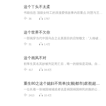
这个丫头不太柔
书籍信息:顶级女特工的浪漫爱情故事内容重点:刘慧与王燕两个孤儿，从小一起长大，被军官养父母收养，在情报处受着最严格的训练…主播介绍:“哈喽哈喽，我是新人主播大林妮子，请粉丝宝宝们多多支持，大拇指点点赞和评论都是我继续成长的动力哟！”推荐人群...
36
1767
这个世界不欠你
一部揭穿当代中国乌合之众真面目的启智檄文：“人格破产者”相、“我弱我有理者”相、“怨毒者”相、“嫌贫仇富者”相、“幸灾乐祸者”相、“伪爱国者”相、“群体无意识”相、“传播谣言者”相……只有洞悉人性的弱点，我们才不会沦为丑恶的乌合之众！本...
31
1.4万
这个画风不对
初筝生莫名其妙被判定死亡后，唯一的烦恼是花钱。自从绑定这个系统，腰不酸腿不疼，他妈连气都不喘了，每天生活在花钱的恐惧中。系统军，今天我们先定个小目标败它一个亿小姐姐你住手，不要随便开启无敌模式。某人:宝宝，你想怎么样都可以。那我不客气啦！...
417
34.8万
重生80之这个媳妇不简单|女频|都市|虐渣|超高速
一位长着一张倾国倾城或者说是祸国祸国殃民的脸的公司女高管，竟然自杀啦......一不留神重生到了80年代，不过可笑的是，人还是她自己，一点没变，不过这回是带着她这张祸国殃民的脸去收拾了烂摊子，碾压极品男 ，虐虐渣渣男，反倒和一个神秘痞男混得风生水...
2413
10.4万