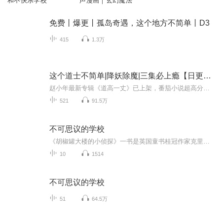
和不快乐学校
声漫画｜玄幻魔法
免费丨爆更丨孤岛奇遇，这个地方不简单丨D3
415
1.3万
这个道士不简单|降妖除魔|三集必上瘾【日更20集】
赵小年最新专辑《道高一丈》已上架，番茄小说超高分作品+赵小年的精彩演绎，强烈推荐，一听上瘾！！！道高一丈｜茅山宗法|风水秘术|悬疑灵异｜一听上瘾
521
91.5万
不可思议的学校
《胡椒罐大楼的小侦探》一书是英国童书桂冠作家克里斯·里德尔获奖作品，细腻温情的侦探小说，富有维多利亚时代气息的古典插画，讲述了特立独行的优雅小侦探欧杜琳和好朋友芒罗先生一起破解疑案、发掘才能、追寻友情的故事，适合6-10岁孩子阅读。作者:【英】克里斯·里德尔 副标题: 奥巴马感恩节送给女儿的书《不可思议的学校》：欧杜琳和芒罗先生要去不可思议的爱丽丝·史密斯天才学校上学了。欧杜琳希望能在这里发掘出自己的独特才能，而芒罗先生则一直在努力地帮助她。然而学校里怪事频发：同学...
10
1514
不可思议的学校
51
64.5万