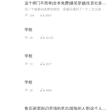
这个师门不简单|全本免费|爆笑穿越|生音社多人剧
当一个做着仙侠梦的屌丝，穿越后遇到了一个二次元发烧友的师父会怎么样？本文又名《史上第一师门》。有预谋的碰瓷张小花儿大大的《史上第一混乱》，主打一个胡乱穿越。一个叫王自然的屌丝成功穿越了，还自带金手指系统。正当他洋洋得意的时候，他很快就发...
164
9567
学校
26
10.4万
学校
72
2677
学校
36
9909
鲁宾逊漂游记|坚强的意志|冒险的人类|这个人不简单