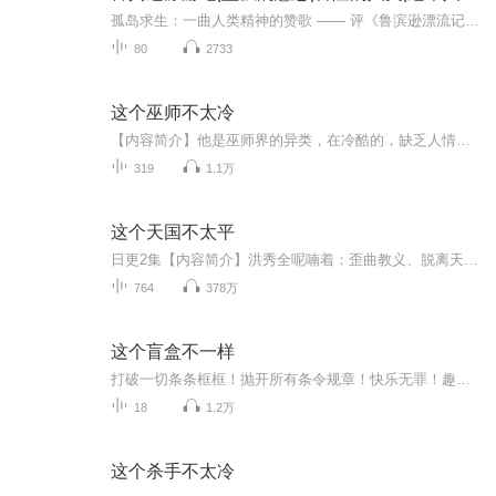
孤岛求生：一曲人类精神的赞歌 —— 评《鲁滨逊漂流记》笛福笔下的《鲁滨逊漂流记》，以扣人心弦的荒岛求生故事，为读者展现了人类挑战极限的惊人力量。主人公鲁滨逊因海难流落荒岛，在物资匮乏、孤立无援的绝境中，凭借智慧与坚韧，从搭建住所、种植作物...
80
2733
这个巫师不太冷
【内容简介】他是巫师界的异类，在冷酷的，缺乏人情味，以利益为先的巫师界中，他保持着自己前世的道德底线，有点同情心，有点装B，又有点好色。他作为人族的一员，以解放异世界的人族为己任，成为人族公认的人皇。他的传说，传播无尽宇宙，异界的强者们尊...
319
1.1万
这个天国不太平
日更2集【内容简介】洪秀全呢喃着：歪曲教义、脱离天国的南王冯云山，定是被妖孽邪魔附体了。曾国藩落魄道：我们败了！或许长毛做的，才是真正的富民强国之路。林肯总统哀叹：上帝为何不用雷劈死这个勾结南方奴隶主、分裂美利坚的华人？维多利亚发狂：卑鄙...
764
378万
这个盲盒不一样
打破一切条条框框！抛开所有条令规章！快乐无罪！趣味有理！拆盲盒，吓一跳，林林总总大杂烩，听听里面是什么？局座来演绎，耳朵醒醒吧！
18
1.2万
这个杀手不太冷