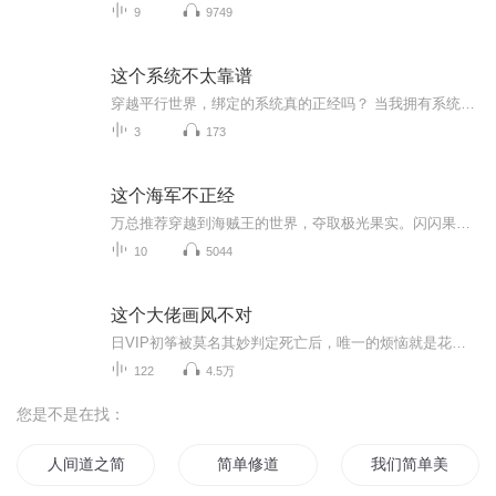
9
9749
这个系统不太靠谱
穿越平行世界，绑定的系统真的正经吗？ 当我拥有系统之后，我想拥有更多，美女、金钱、声望……统统拿下，只是我的系统多少是有点不同，它总是让我有点意外，总是让我猝不及防？为什么受伤得总是我。 故事从哪里开始？应该是从那一天，穿越而来的我，人生...
3
173
这个海军不正经
万总推荐穿越到海贼王的世界，夺取极光果实。闪闪果实的速度响雷果实的电弧通讯信号的屏蔽神秘莫测的能力，知识就是力量！金狮子凭什么你还会喷火？这不公平！！！狮虎斗一战成名极光之下，化黑夜为白昼，这就是海军将领昼虎！海岚如果在这个海贼王的世界...
10
5044
这个大佬画风不对
日VIP初筝被莫名其妙判定死亡后，唯一的烦恼就是花钱。自从绑定这个系统，她腰不酸，腿不疼，特么的连气都不喘了，每天生活在花钱的恐惧中。系统：我们定个小目标，先败它一个亿小姐姐你住手！你不要随便开启无敌模式！皿初筝：你先解释下这个抱着我大腿的玩意是什么？某玩意：宝宝你想怎么都可以。初筝：摸刀那那我不客气了。系统：小姐姐请你放下屠刀！！小姐姐，真的可以为所欲为，了解一下
122
4.5万
您是不是在找：
人间道之简单生活
简单修道
我们简单美好的小