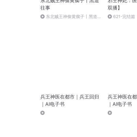
东北贼王神偷黄瘸子丨黑道
邪王神妃：医
往事
双播】
东北贼王神偷黄瘸子丨黑道往
621-完结篇
事 - 第 0082 集
兵王神医在都市｜兵王回归
兵王神医在都
｜AI电子书
｜AI电子书