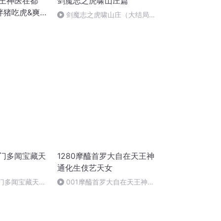
兵王神医在都
剑魔志之虎啸山庄篇
拌猪吃虎&爽
剑魔志之虎啸山庄（大结局
）后记
沙门多闻宝藏天
1280摩醯首罗大自在天王神
通化生伎艺天女
沙门多闻宝藏天王
001摩醯首罗大自在天王神通
轨001
化生伎艺天女念诵法001