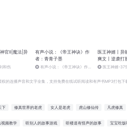
官II|魔法|异
有声小说：《帝王神诀》作
医王神婿丨异
者：青青子墨
爽文丨逆袭打
剑和伤
有声小说：《帝王神诀》作
医王神婿-37
者：青青子墨 43 (完结)
（完）
授权的连播声音和文字全集，支持免费在线试听阅读和有声书MP3打包下
天下
修真世界的老虎
女人是老虎
虎山修仙传
凡虎修真
之神
明末之虎
白虎传奇
重生虎宠
人虎至尊
我的龙
法视频教学
听别人的故事游戏
听楼道有怪声的故事
宝宝吃饭