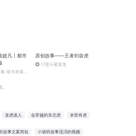
能超凡丨都市
原创故事——王者剑齿虎
脸
17恶斗鲨齿龙
5集-皆大欢喜，
载。
龙虎道人
会穿越的东北虎
末世有虎
与虎不可能那么可爱
异界穿越之虎虎生风
听故事文案简短
小孩听故事流泪的视频