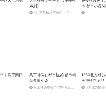
手遮天【精品
天王神将I赤橙有声【多播有
免费多音色|
声剧】
市|都市小说&
文&搞笑&暧昧
85_不见棺材不掉泪（完）
市｜兵王回归
兵王神医在都市|热血都市精
1250北方毗
品多播小说
王神妙陀罗尼
兵王神医在都市409-永远只
001北方毗
爱你一个（完美大结局）
神妙陀罗尼别行仪