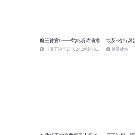
魔王神官Ⅱ——鹤鸣听涛演播
埃及-哈特谢
《魔王神官2》0242解封的圣
神殿建筑
剑（完）