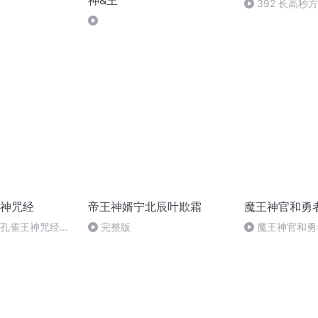
神&王
392 长高秒
神咒经
帝王神婿宁北辰叶欺霜
魔王神官和勇
大孔雀王神咒经一
完整版
魔王神官和勇
章)