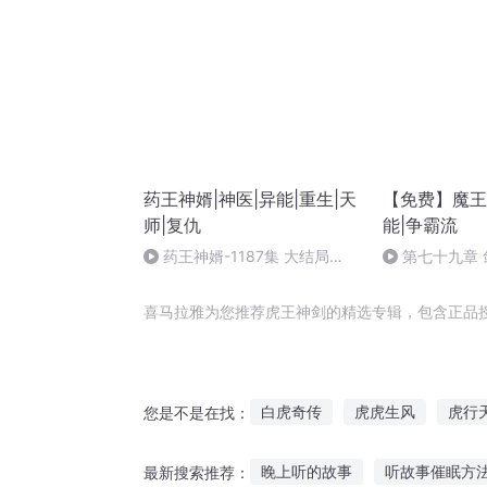
药王神婿|神医|异能|重生|天
【免费】魔王神
师|复仇
能|争霸流
药王神婿-1187集 大结局
第七十九章 
（完）
喜马拉雅为您推荐虎王神剑的精选专辑，包含正品
白虎奇传
虎虎生风
虎行
您是不是在找：
重生之虎
虎斗三国
妖虎
睌上听的故事
听故事催眠方
最新搜索推荐：