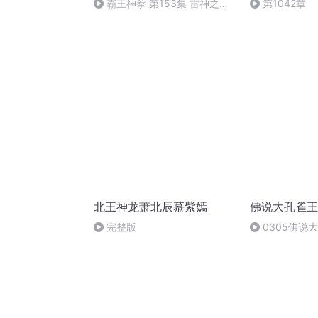
霸王神拳 第153集 雷神之怒
第1042章
（完）
北王神龙萧北辰慕紫嫣
佛说大孔雀王
完整版
0305佛说
卷-001