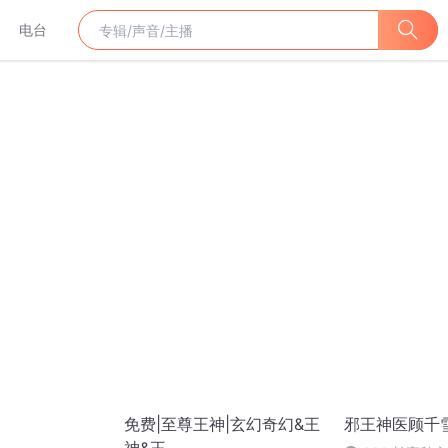
电台
免费|至尊王神|玄幻奇幻&王
邪王神医顾千