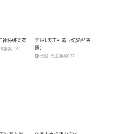
王神秘绑架案
天眼1.天王神墓（纪涵邦演
播）
绑架案（5）
天眼-天王神墓037