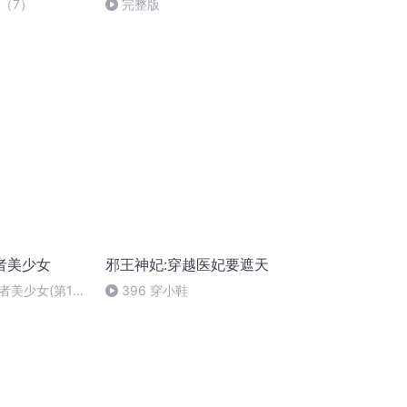
方（7）
完整版
者美少女
邪王神妃:穿越医妃要遮天
者美少女(第17
396 穿小鞋