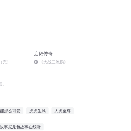
启鹅传奇
2（完）
《大战三胞鹅》
载。
能那么可爱
虎虎生风
人虎至尊
末世有虎
凡虎修真
故事尼龙包故事在线听