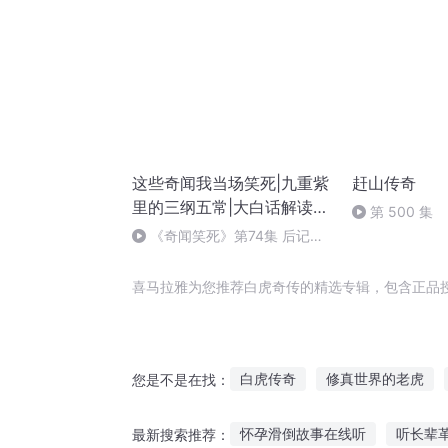
这些奇闻我当场笑死|九重紫
赶山传奇
里的三纲五常|大白话解读白
第 500 集
虎通德论
《奇闻笑死》第74集 后记
【完】
喜马拉雅为您推荐白虎奇传的精选专辑，包含正品
白虎传奇
修真世界的老虎
您是不是在找：
明末之虎
虎斗三国
龙虎
怀孕滑倒故事在线听
听长辈革
最新搜索推荐：