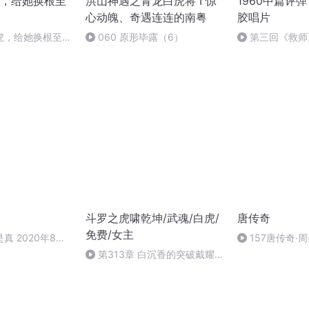
，给她换根至
洪山神遇之青龙白虎将 I 惊
1960中篇评
心动魄、奇遇连连的南粤
胶唱片
虎，给她换根至尊
060 原形毕露（6）
第三回《救师
（完结）
瑞 张鸿声
斗罗之虎啸乾坤/武魂/白虎/
唐传奇
免费/女主
真 2020年8月3
157唐传奇·
第313章 白沉香的突破戴耀
晨的任务