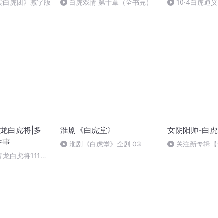
袭白虎团》减字版
白虎戏情 第十章（全书完）
10·4白虎通义
龙白虎将|多
淮剧《白虎堂》
女阴阳师-白
往事
淮剧《白虎堂》全剧 03
关注新专辑【
大家支持！
龙白虎将111此