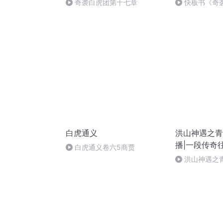
奇袭白虎团第十七章
快板书《奇
白虎通义
洪山神遇之青
播|一段传奇
白虎通义卷六5商贾
洪山神遇之青
道应绝（完）