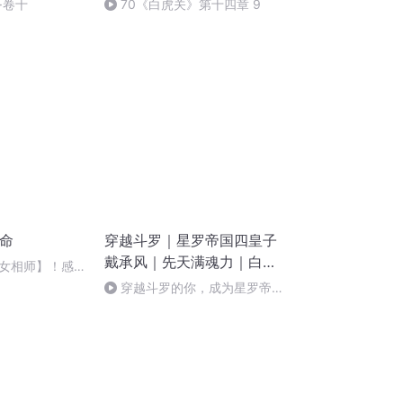
·卷十
70《白虎关》第十四章 9
虎命
穿越斗罗｜星罗帝国四皇子
戴承风｜先天满魂力｜白虎
女相师】！感谢
武魂传奇
穿越斗罗的你，成为星罗帝国
四皇子戴承风，先天满魂力，觉
醒白虎武魂。（31）