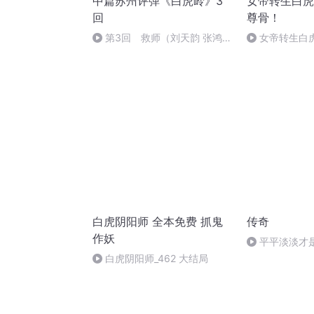
中篇苏州评弹《白虎岭》3
女帝转生白虎
回
尊骨！
第3回 救师（刘天韵 张鸿声
女帝转生白
华士亭）_0
骨！ 第161集
白虎阴阳师 全本免费 抓鬼
传奇
作妖
平平淡淡才是
日 12:52
白虎阴阳师_462 大结局