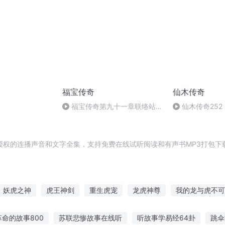
福宝传奇
仙木传奇
福宝传奇第九十一章联络站
仙木传奇25
_202608041619_12899.m4a
授权的连播声音和文字全集，支持免费在线试听阅读和有声书MP3打包下
妖虎之神
虎王神剑
重生虎宠
龙虎神尊
我的龙与虎不可
道人
会穿越的东北虎
虎山修仙传
重生之虎
虎行天下
命的故事800
苏联悲惨故事在线听
听故事学易经64卦
跳伞