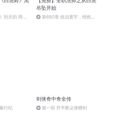
弹《白虎岭》黑
【免费】全职法师之从白虎
吊坠开始
》刘天韵 周云
第660章 统治寰宇，悄然落
幕（大结局）
剑侠奇中奇全传
周秦行纪
第一回 升平桥义侠赠剑