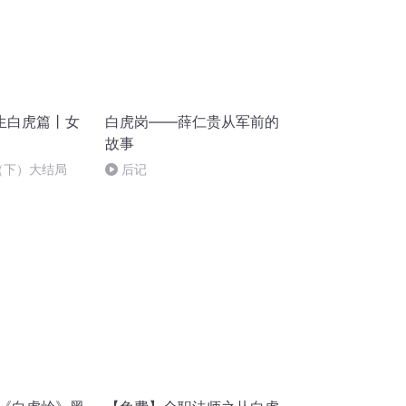
生白虎篇丨女
白虎岗——薛仁贵从军前的
故事
缘（下）大结局
后记