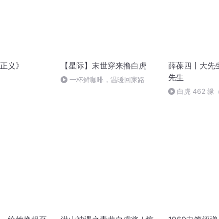
正义》
【星际】末世穿来撸白虎
薛葆四丨大先
先生
一杯鲜咖啡，温暖回家路
白虎 462 