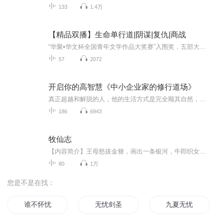
133
1.4万
【精品双播】生命单行道|阴谋|复仇|商战
“华聚•华文杯全国青年文学作品大奖赛”入围奖，五部大奖入围作品之一第一集完结，后续更新再行通知。【内容简介】一个关于妹妹为遭遇海难‘去世’的姐姐取证，继而复仇，最终发现真相另有乾坤的爱情故事。 一场海难令貌美清纯的时装设计师高纯永别于世...
57
2072
开启你的高智慧《中小企业家的修行道场》
真正超越和解脱的人，他的生活方式是完全顺其自然，而不会去刻意成为什么或者得到什么成为导师的意义是什么？在于指引，让对方实现自我，发现自我，打开自我，导师所有的作用都是推动自我修炼，当你自己发自内心愿意前行，将会胜过所有导师。什么条件的人...
186
6943
牧仙志
【内容简介】王母怒拔金簪，画出一条银河，牛郎织女至死永相隔。牛郎之后再无牧仙，织女之后再无织仙，牛郎织女传说早已变味。岁月变迁，织女星又出一织天仙女，恰逢一有着星辰般漂亮眼睛的男婴于银河彼岸诞生......【作者/主播简介】作者：匀音早西，网络...
80
1万
您是不是在找：
谁不怀忧
无忧剑圣
九夏无忧