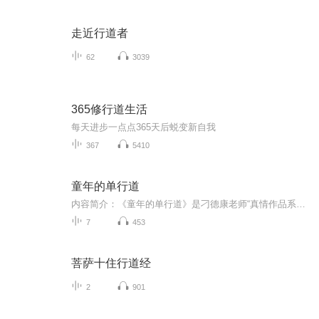
走近行道者
62
3039
365修行道生活
每天进步一点点365天后蜕变新自我
367
5410
童年的单行道
内容简介：《童年的单行道》是刁德康老师“真情作品系列”的第二本，本书故事感人、新奇而又跌宕起伏。主人公是一个天真善良的农村小孩，他十岁的时候，四只鸭子走进了他的生活，跟他一起经历了一连串的磨难和幸福。在这些经历的背后，你会真切地体验到农村童年生活的多彩，体验到生命的伟大和命运的无常。作者简介作者简介：刁德康，广东河源人。职业：大学教师，少儿文学作家，安徒生快乐作文创始人体重：饭前120，饭后130身高：打死也不告诉你我只有166cm身体特征：刺猬头；力大如牛——蜗牛；拍照喜欢握拳——没看我戴着一块名表吗？它可贵了，原价一万五，打完折一块五（你信是真货吗？）很图的事：第一本书的照片拍得像寻人启事更囧的事：某夜，跟老朱合唱歌，结果一群人气汹汹地围过来，问：“谁在杀猪？”很牛的事：用三年时间潜心研究了一套《作文秘诀》，把每种文体的写作技巧用几行字搞掂；发明了《小学基础和阅读题82秘笈》，通杀所有的语文题目更牛的事：培养了一大批少年作家级人物，他们的作品使全国报刊编辑如获至宝，拿稿费拿到手抽筋。（怎么就没请我吃麦当劳呢？）作品特点：爆笑。平时看谨防鼻孔冒泡泡，吃饭时看以防把饭发射到周围人脸上。实用。小说在娱乐中巧妙告诉你写各种作文的方法，给你写作素材和好词好句。
7
453
菩萨十住行道经
2
901