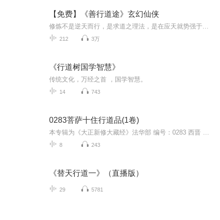
【免费】《善行道途》玄幻仙侠
修炼不是逆天而行，是求道之理法，是在应天就势强于己身。以善立本，持强以正，善而不弱，除恶即是扬善。且看一个另类的修士，如何在漫漫道途中步步善行....
212
3万
《行道树国学智慧》
传统文化，万经之首 ，国学智慧。
14
743
0283菩萨十住行道品(1卷)
本专辑为《大正新修大藏经》法华部 编号：0283 西晋 竺法护译】mp3en （大正新修大藏经:日本大正13年（1924年）由高楠顺次郎和渡边海旭发起，组织大正一切经刊行会）《[0283法华部]菩萨十住行道品（1卷）》是西晋时期著名佛教学者竺法护所译的一部宗教哲学...
8
243
《替天行道一》（直播版）
29
5781