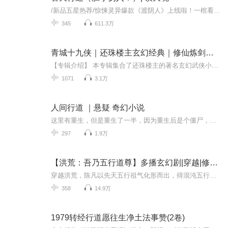
/新品五星热荐/惊悚灵异爆款《渡阴人》上线啦！一棺看尽身前事，两手拂尘渡阴人，看我如何用这双阴阳眼行走两界之间！戳此一键收听，正在限免中，赶紧上车哦！【编辑推荐】爷爷行为不端害死了村里的寡妇，死的那天竟引来天雷劈尸……【内容简介】我自幼留...
345
611.3万
青城十九侠｜还珠楼主玄幻经典｜修仙炼剑行道诛魔
【专辑介绍】 本专辑集合了还珠楼主的著名玄幻武侠小说：《青城十九侠》。 小说第一回曾借矮叟朱梅之口说道：“师弟伏魔真人姜庶……执意要创设青城一派，以传本门衣钵。头一代按照先恩师遗偈，共只收男女弟子十九人。” 《青城十九侠》即以朱梅的这段话...
1071
3.1万
人间行道 ｜悬疑 奇幻小说
这里有重生，但是重生了一半，因为重生后是个僵尸，这里有斩妖除魔，可是僵尸也不一定是坏的，而僵尸的兄弟一个是出马仙，一个是鲁班书传人。每个人都有每个人的使命，一路走来，要走到哪里呢？本故事有主线任务，有各种副本，最终是个什么结局，一起听听...
297
1.9万
【洪荒：吾乃五行道尊】多播玄幻剧|穿越|修仙|轻松|
穿越洪荒，陈凡以先天五行祖气化形而出，得混沌五行魔神传承，修大道之法，证混元不朽，万劫不灭。成为初代洪荒先天神魔大能，于凶兽量劫求道，，称宗做祖，与神逆，鸿钧，罗喉交锋，晋级混元金仙。龙汉之劫证道不朽混元大罗。突然有一天，他发现盘古没死...
358
14.9万
1979转经行道愿往生净土法事赞(2卷)