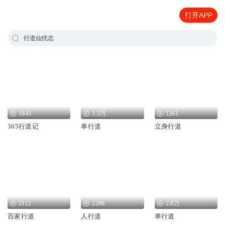
打开APP
行道仙忧志
1643
3.3万
1261
365行道记
单行道
立身行道
2112
2296
2.8万
百家行道
人行道
单行道