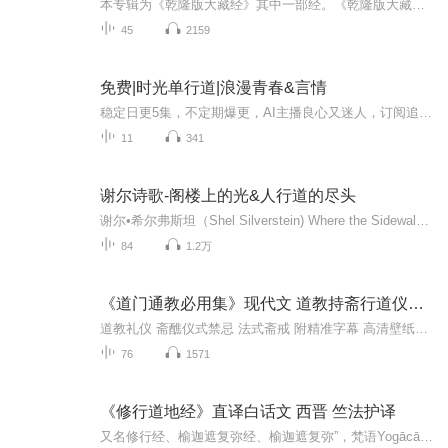
本专辑为《乾隆版大藏经》其中一部经。《乾隆版大藏经》为清代官刻汉文大藏经，是在明朝《永乐北藏》基础上编较而成的，全藏共分正藏和续藏两类。正藏共485函，以千字文编号，从“天”至“漆”，分为大乘五大部经、五大部外重单译经、小乘《阿含经》及重单...
45
2159
免费|时光单行道|浪漫青春&言情
稳定日更5集，不定期爆更，AI主播良心又迷人，订阅追更不迷路！ 【内容简介】 每个女孩的一生中都会遇见三段恋情，一段是懵懂青涩的初恋，一段是刻骨铭心的相爱，一段是相濡以沫的相守。只是，有的人很幸运，三段恋情都是同一个男主角；有的人很不幸，...
11
341
谢尔诗歌-阁楼上的光&人行道的尽头
谢尔•希尔弗斯坦（Shel Silverstein) Where the Sidewalk Ends（中文译名：人行道的尽头）A Light in the Attic（中文译名：阁楼上的光） 1974年，谢尔的第一本诗集《人行道的尽头》出版后，荣获美国图书馆协会年度最佳童书、《书单》杂志年...
84
1.2万
《道门通教必用集》现代文 道教持斋行道仪轨真文
道教礼仪 斋醮仪式禁忌 法式斋戒 附精准字幕 高清壁纸译本既成，若有裨益于读者诸君，或蒙听友青睐，将译文制成音频流传，实乃译者之幸。每念及此，心中便涌起无限感激。盖知识之传播，赖于薪火相传；文化之延续，在于众人共举。对于每一位拨冗阅读此书、...
76
1571
《修行道地经》直译白话文 西晋 竺法护译
又名修行经、榆迦遮复弥经、榆迦遮复弥”，梵语Yogācārabhūmi。义译为“瑜伽行地”、“瑜伽师地”。这一名称，为禅观集的通名。说一切有部的譬喻师、大禅师僧伽罗刹（Saṃgharakṣa）所作禅经，内容论禅那修道，前二十七品为止观方法，后人增附后三品，...