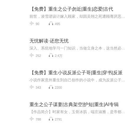
【免费】重生之公子勿近|重生|恋爱|古代
前世，凌雪珺设计嫁入顾家，却因吴翎之死遭顾骞厌恶。小产后的她心灰意冷欲自尽。重生后，她能否改写命运，摆脱前世困局，解开与顾骞的误会？且看她的逆袭之路。
90
495
无忧解读·还您无忧
深入、系统地学习一门知识，当做立身之本，这当然必要...
252
2.4万
【免费】重生小说反派公子哥|重生|穿书|反派
小说作家意外重生到自己创作的小说中，成为反派公子哥宋世诚。原身坏事做尽，还被主角阴得不能人道。就在他悲痛欲绝时，反派逆袭系统开启，看他如何逆袭主角改写命运。
343
2200
重生之公子谋妻|古典架空|护短|重生|AI专辑
【作品简介】时家有女，玉骨冰肌，端庄淑雅，是帝都第一名媛。时家有女，自出生便是太子妃，只待及笄礼成，择太子以完婚。于是坊间有言，得时家女，得天下。这天下间，唯有公子顾辞，三分妖气，七分雅致，担得起一句，公子如玉，世人皆以“公子”尊之。他...
788
2791