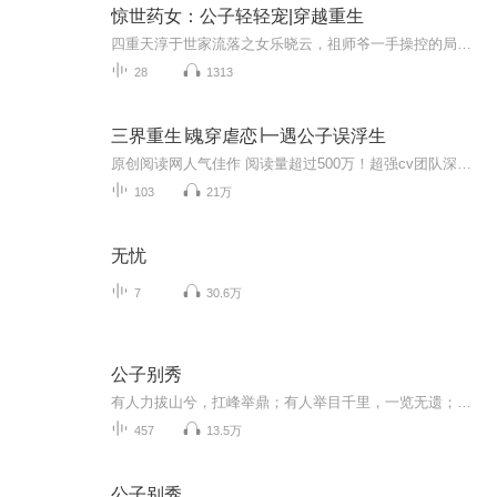
惊世药女：公子轻轻宠|穿越重生
四重天淳于世家流落之女乐晓云，祖师爷一手操控的局面终于到解开尘封终日。依靠半吊厨艺外加碧药园器灵卜卜一步步开辟食膳大门自成一派，从小村落走向人生通天大道。奈何魔教盛行已慢慢侵蚀四大重大，作为百年世家的淳于家族更是助纣为虐私自放养于族中，...
28
1313
三界重生∣魂穿虐恋∣一遇公子误浮生
原创阅读网人气佳作 阅读量超过500万！超强cv团队深情演绎！点击关注订阅收听，活动福利多多。...
103
21万
无忧
7
30.6万
公子别秀
有人力拔山兮，扛峰举鼎；有人举目千里，一览无遗；有人御风而行，逍遥天地；有人隐形匿迹，来去无踪……秀就完了。
457
13.5万
公子别秀