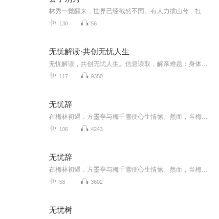
林秀一觉醒来，世界已经截然不同。有人力拔山兮，扛峰举鼎；有人举目千里，一览无遗；有人御风而行，逍遥天地；有人隐形匿迹，来去无踪……秀就完了。《大秦：不装了，你爹我是秦始皇》《我的属性修行人生》
130
56
无忧解读·共创无忧人生
无忧解读，共创无忧人生。信息读取，解亲难题：身体、心理、精神、事业、财富、爱情……从夫妻关系，失眠抑郁，到择业转行，3000真实案例再现，听他人如何拆解难题，过属于自己的无忧人生！
117
9350
无忧辞
在梅林初遇，方墨亭与梅千雪便心生情愫。然而，当梅千雪作为军师挂帅远征，传说中阵亡的消息传来，方墨亭的心被深深刺痛。他坚信梅千雪并未离去，带着这份执着与热恋，踏上了一段寻找真相的旅程。穿越未知的险境，解开层层迷雾，方墨亭发现梅千雪的遗物，...
106
4243
无忧辞
在梅林初遇，方墨亭与梅千雪便心生情愫。然而，当梅千雪作为军师挂帅远征，传说中阵亡的消息传来，方墨亭的心被深深刺痛。他坚信梅千雪并未离去，带着这份执着与热恋，踏上了一段寻找真相的旅程。穿越未知的险境，解开层层迷雾，方墨亭发现梅千雪的遗物，...
58
3602
无忧树