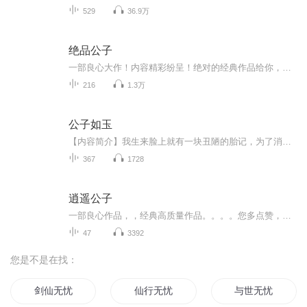
529
36.9万
绝品公子
一部良心大作！内容精彩纷呈！绝对的经典作品给你，获奖作品，欢迎您的意见和建议，我们将不断提升自己，给大家呢带来更多优秀的作品。请大家多多支持，好听就请小伙伴一起来吧。只就是对我们最大的支持了。一部良心大作！内容精彩纷呈！绝对的经典作品给你，获奖作品，欢迎您的意见和建议，我们将不断提升自己，给大家呢带来更多优秀的作品。请大家多多支持，好听就请小伙伴一起来吧。只就是对我们最大的支持了。
216
1.3万
公子如玉
【内容简介】我生来脸上就有一块丑陋的胎记，为了消除这块胎记，我想尽了办法，却没想到因此把自己推入了万劫不复之地……【作者/主播】作者：想飞的鱼z主播：大壮工作室【购买须知】1、本作品为付费有声书，前54集为免费试听，购买成功后，即可收听，可下...
367
1728
逍遥公子
一部良心作品，，经典高质量作品。。。。您多点赞，多转发，就是对作品的最大支持。。小说情节跌宕起伏，紧扣事件发展脉搏。高度吸引听众的神经。。绝对震撼的经典。。。所有专辑完全免费。。。不要钱。。只要您动动手指转发，点赞就行。。。还等什么，，，赶快动手转发吧，和小伙伴一起分享好的节目。。快上车。。。。 一部良心作品，，经典高质量作品。。。。您多点赞，多转发，就是对作品的最大支持。。小说情节跌宕起伏，紧扣事件发展脉搏。高度吸引听众的神经。。绝对震撼的经典。。。所有专辑完全免费。。。不要钱。。只要您动动手指转发，点赞就行。。。还等什么，，，赶快动手转发吧，和小伙伴一起分享好的节目。。快上车。。。。
47
3392
您是不是在找：
剑仙无忧
仙行无忧
与世无忧