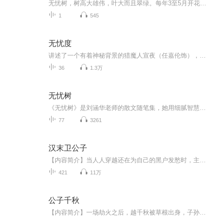
无忧树，树高大雄伟，叶大而且翠绿。每年3至5月开花，花多而密，远在千米之外整棵大树如同一座金黄色的塔，灿烂辉煌。也被称为圣树及火焰树。...
1
545
无忧度
讲述了一个有着神秘背景的猎魔人宣夜（任嘉伦饰），和一个聪明可爱的女孩半夏(宋祖儿饰)，一起保护自己家园的奇幻故事。自从半夏与宣夜认识之后，两人在人妖共存的世界共历奇情悬案，共同调查着一件件诡异的案件，两个人的感情也越来越好，可是因为宣夜身...
36
1.3万
无忧树
《无忧树》是刘涵华老师的散文随笔集，她用细腻智慧的文笔记录了自己的思考。无忧树是佛教中的圣树，相传看到它的人能忘记烦忧，快乐生活。
77
3261
汉末卫公子
【内容简介】当人人穿越还在为自己的黑户发愁时，主角已经有了良好的家世。当人人穿越还在为自己的生命担忧时，主角已经有了豪门做后盾。当人人穿越还在想方设法泡名人MM时，主角已经有了倾城未婚妻。当人人……………………丫的！你还有什么不满意？卫宁...
421
11万
公子千秋
【内容简介】一场劫火之后，越千秋被草根出身，子孙满堂的越老太爷抱回了家。这个天下有世家，也有自以为清高正确的书生。这个天下有江湖，也有不甘仰朝廷鼻息的门派。儒以文乱法，侠以武犯禁。纷争和精彩并存，机遇和风险同在。但在鹰击长空，鱼跃大海之...