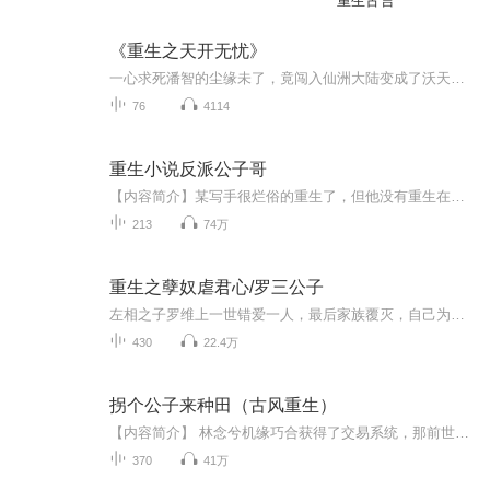
重生古言
《重生之天开无忧》
一心求死潘智的尘缘未了，竟闯入仙洲大陆变成了沃天开。大楚公主的一见倾心，江南神捕的眉目传情，叛将妹妹的大义深明，阴谋、背叛、涅槃、初心尽在重生之无忧天开。
76
4114
重生小说反派公子哥
【内容简介】某写手很烂俗的重生了，但他没有重生在过去或是平行世界，而是重生在了自己撰写的小说世界里！最让他蓝瘦香菇的是，重生的角色竟然是小说里被虐得死去活来的反派公子哥！为了能多活几章，最妖孽的反派，不得不在最坑爹的系统指引下，一步步完...
213
74万
重生之孽奴虐君心/罗三公子
左相之子罗维上一世错爱一人，最后家族覆灭，自己为奴为娼，惨死荒野雪原。上天不弃，给了他重活一世的机会，本以为这一世只为赎罪，此生再无情爱。当一场名为复仇的大幕拉起后，罗维才知道这只是又一场宿命的情劫。曾经的帝王，昔时的恋人，今生的挚爱，...
430
22.4万
拐个公子来种田（古风重生）
【内容简介】 林念兮机缘巧合获得了交易系统，那前世的悲惨日子就靠边站吧。 总有些不长眼的想打她的注意，也不想想这抱上金大腿的人岂是他们动得了的。可这个被她救了的男人为什么总是围着她打转，难道救个人还把自己搭进去了不成。 “喂，我负责赚钱养家...
370
41万