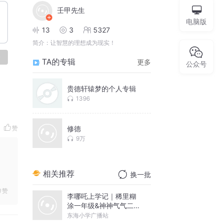
壬甲先生
电脑版
13
3
5327
简介：
让智慧的理想成为现实！
论
TA的专辑
更多
公众号
贵德轩辕梦的个人专辑
1396
赞
修德
9万
相关推荐
换一批
赞
李哪吒上学记｜稀里糊
涂一年级&神神气气二年
级
东海小学广播站