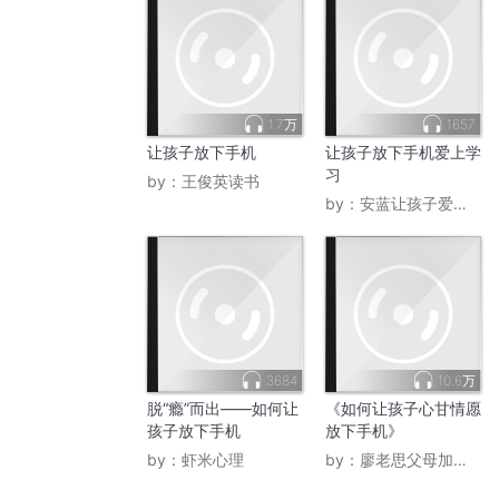
1.7万
1657
让孩子放下手机
让孩子放下手机爱上学
习
by：
王俊英读书
by：
安蓝让孩子爱上学习
3684
10.6万
脱“瘾”而出——如何让
《如何让孩子心甘情愿
孩子放下手机
放下手机》
by：
虾米心理
by：
廖老思父母加油栈