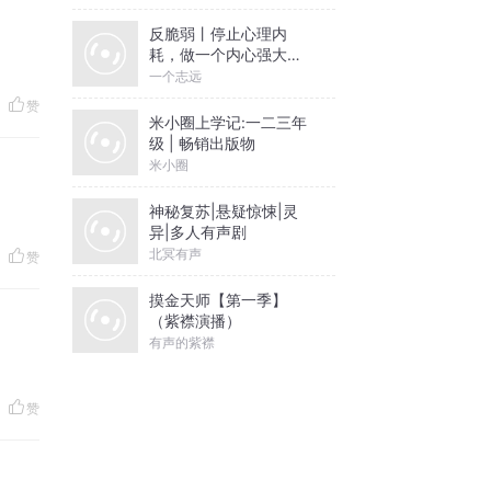
反脆弱丨停止心理内
耗，做一个内心强大的
人丨一个志远演播
一个志远
赞
米小圈上学记:一二三年
级 | 畅销出版物
米小圈
神秘复苏|悬疑惊悚|灵
异|多人有声剧
北冥有声
赞
摸金天师【第一季】
（紫襟演播）
有声的紫襟
赞