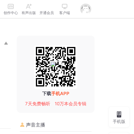
创作中心
有声出版
开通会员
客户端
下载
手机APP
7天免费畅听
10万本会员专辑
手机版
声音主播