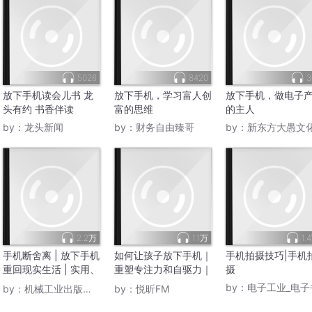
5026
8420
3
放下手机读会儿书 龙
放下手机，学习富人创
放下手机，做电子
头有约 书香伴读
富的思维
的主人
by：
龙头新闻
by：
财务自由臻哥
by：
新东方大愚文
2.2万
1.1万
1.
手机断舍离 | 放下手机
如何让孩子放下手机｜
手机拍摄技巧|手机
重回现实生活 | 实用、
重塑专注力和自驱力｜
摄
易操作的手机“分手”计
解决成绩骤降、注意力
by：
电子工业_电子
by：
机械工业出版社CMP
by：
悦昕FM
划
涣散、 情绪失控、 社
交能力退化