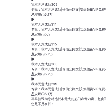
我本无意成仙309
专辑：
我本无意成仙|修仙公路文|安燃领衔VIP免
安燃
5.1万
我本无意成仙311
专辑：
我本无意成仙|修仙公路文|安燃领衔VIP免
安燃
5万
我本无意成仙315
专辑：
我本无意成仙|修仙公路文|安燃领衔VIP免
安燃
5.2万
我本无意成仙300
专辑：
我本无意成仙|修仙公路文|安燃领衔VIP免
安燃
5.2万
我本无意成仙299
专辑：
我本无意成仙|修仙公路文|安燃领衔VIP免
安燃
5.1万
喜马拉雅为您精选我本无忧的热门声音内容，包含
您是不是在找：