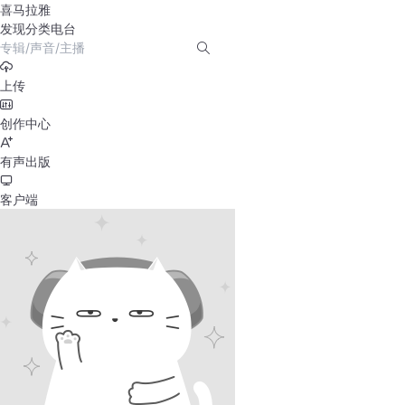
喜马拉雅
发现
分类
电台
上传
创作中心
有声出版
客户端