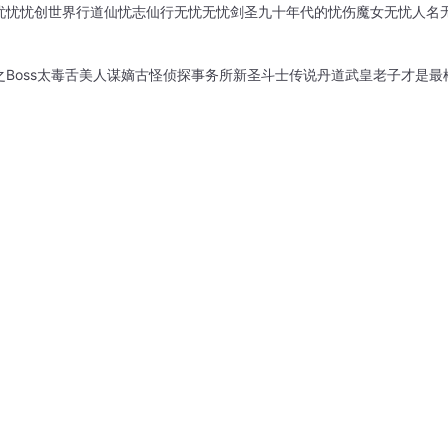
忧
忧忧创世界
行道仙忧志
仙行无忧
无忧剑圣
九十年代的忧伤
魔女无忧
人名
Boss太毒舌
美人谋嫡
古怪侦探事务所
新圣斗士传说
丹道武皇
老子才是最