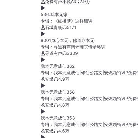
免费有声小说AI
2.9万
536.我本无缘
专辑：
《红楼梦》这样细讲
石城青杨
5171
8001身心本无，佛道亦本无
专辑：
寻道有声南怀瑾宗镜录略讲
寻道有声
3309
我本无意成仙362
专辑：
我本无意成仙|修仙公路文|安燃领衔VIP免
安燃
4.9万
我本无意成仙358
专辑：
我本无意成仙|修仙公路文|安燃领衔VIP免
安燃
4.8万
我本无意成仙353
专辑：
我本无意成仙|修仙公路文|安燃领衔VIP免
安燃
4.6万