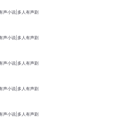
费有声小说|多人有声剧
费有声小说|多人有声剧
费有声小说|多人有声剧
费有声小说|多人有声剧
费有声小说|多人有声剧