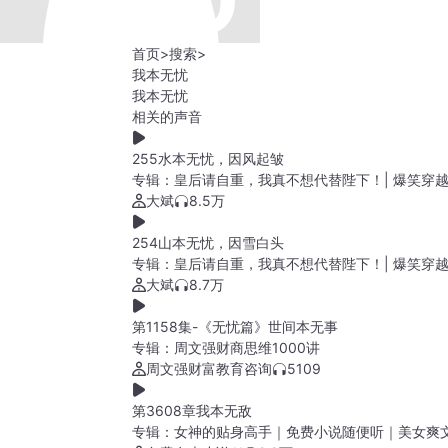
首页
>
搜索
>
我本无忧
我本无忧
相关的声音
255水本无忧，因风起皱
专辑：
皇后请自重，我真不想代替陛下！| 爆笑穿越 |
大斌
8.5万
254山本无忧，因雪白头
专辑：
皇后请自重，我真不想代替陛下！| 爆笑穿越 |
大斌
8.7万
第1158集-《无忧篇》世间本无事
专辑：
周文强财商思维1000讲
周文强财富教育咨询
5109
第3608章我本无敌
专辑：
女神的贴身高手｜免费小说随便听｜美女爽