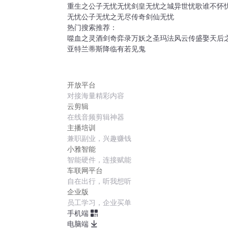
重生之公子无忧
无忧剑皇
无忧之城
异世忧歌
谁不怀
无忧公子
无忧之无尽传奇
剑仙无忧
热门搜索推荐：
噬血之灵
酒剑奇弈录
万妖之圣
玛法风云传
盛娶天后之
亚特兰蒂斯降临
有若见鬼
开放平台
对接海量精彩内容
云剪辑
在线音频剪辑神器
主播培训
兼职副业，兴趣赚钱
小雅智能
智能硬件，连接赋能
车联网平台
自在出行，听我想听
企业版
员工学习，企业买单
手机端
电脑端