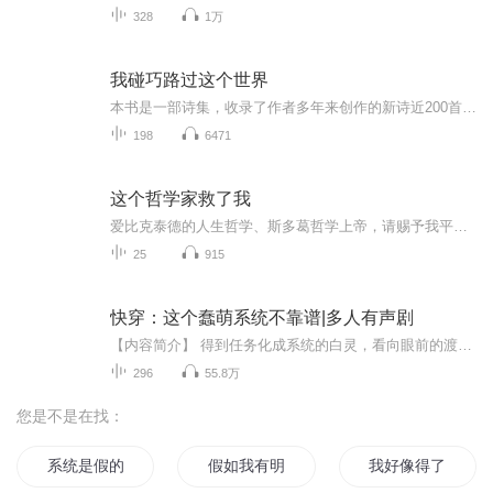
328
1万
我碰巧路过这个世界
本书是一部诗集，收录了作者多年来创作的新诗近200首，包括《我碰巧路过这个世界》《街角的烧饼》《六月的麦香》等。多为作者对快速进步的现代社会的理解、体验、思考。其中，街角的烧饼》，用极为生活化的语调，叙事般地把一个菜市场与千年之前热闹的清明...
198
6471
这个哲学家救了我
爱比克泰德的人生哲学、斯多葛哲学上帝，请赐予我平静，让我接受我无法改变的事情。让我有勇气改变我能改变的事情。让我有智慧来分辨两者的不同。哲学不能吃，不能喝，不能带我赚钱，不能帮我交友。但我不得不承认我确实有点喜欢它，它让我学会了独处。它...
25
915
快穿：这个蠢萌系统不靠谱|多人有声剧
【内容简介】 得到任务化成系统的白灵，看向眼前的渡劫期大能，瑟瑟发抖中。 白灵：“…主、主人，你、你会对他…动心吗？” 桃夭冷淡一瞥：“呵，我会对一个毛头小子动心？” 白灵：“那、那个，主人，你听过‘flag’吗？” 死亡凝视。 白灵瑟瑟发抖：“...
296
55.8万
您是不是在找：
系统是假的
假如我有明天
我好像得了个假系