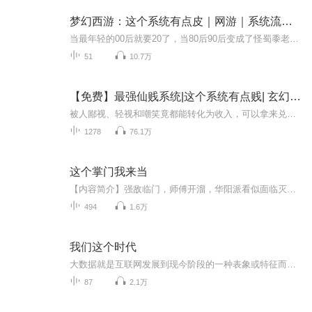
梦幻西游：这个系统有点皮｜网游｜系统流｜金手指
当最年轻的00后就要20了，当80后90后变成了怪蜀黍老阿姨，你们是否与我一样，儿时有一个光武梦？是否想过自己3染的剑侠客一身黑衣拿着光武与她一起截屏留念？请跟我来吧，在重来中，一起回忆下当年的梦幻岁月如果您喜欢这本书喜欢这音频，别忘记分享给朋友哦~
51
10.7万
【免费】最强仙贱系统|这个系统有点贱| 玄幻|AI
被人鄙视、轻视和嘲笑竟都能转化为收入，可以拿来兑换功法和灵丹妙药，还能兑换古代英雄和美女……【粉丝福利】1.首发50集，十日内日更10集，之后日更5集。2.播放量首次超过50万，加更10集；首次超过100万加更20集。3.订阅首次超过1000，加更5集。【内容简...
1278
76.1万
这个掌门我来当
【内容简介】强敌临门，师傅开溜，华阳派看似面临灭顶之灾，此时穿越而来的林云为了维护心中的武侠梦挺身而出接掌了门派，如果等不来英雄，那我就自己去当！【作者/主播】作者简介：茂森林，网络小说作家，主要作品有《这个掌门我来当》主播：黑乐有声沐清...
494
1.6万
我们这个时代
大数据就是互联网发展到现今阶段的一种表象或特征而已，没有必要神话它或对它保持敬畏之心，在以云计算为代表的技术创新大幕的衬托下，这些原本看起来很难收集和使用的数据开始容易被利用起来了，通过各行各业的不断创新，大数据会逐步为人类创造更多的价值。
87
2.1万