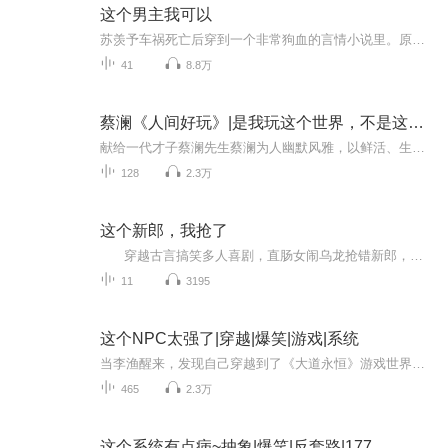
这个男主我可以
苏羡予车祸死亡后穿到一个非常狗血的言情小说里。原文的男主体弱多病，女主跟男配He了。苏羡予的穿书任务就是从小关爱男主的身心健康，并在长大之后竭尽所能的把男主跟女主撮合到一起，完成一个男女跟女主He的正确打开方式。苏羡予表示：我不行，我不可以...
41
8.8万
蔡澜《人间好玩》|是我玩这个世界，不是这个世界玩我
献给一代才子蔡澜先生蔡澜为人幽默风雅，以鲜活、生动的文字讲述他的所见所闻，与读者分享他的识见。他说：“为了喜欢写而写，才是一个真正的开端。除了文字之功，还要够真、够坦白。”一篇篇的小品文，真切动人，令人感到趣味盎然，惭惭地，便会感受到一...
128
2.3万
这个新郎，我抢了
穿越古言搞笑多人喜剧，直肠女闹乌龙抢错新郎，却被新郎讹上了，狗屁膏药甩不脱，这才发现自己骑虎难下了！ 旁白： 喜马拉雅主播暮雪飞云演播。 沐灵儿、小豆子：喜马拉雅主播暮雪飞云演播。 纪瑄： 喜马拉雅主播南风竹影演播。 东方樱： 喜马拉雅主播秋千演播。 沐瑞： 前四集喜马拉雅主播屁屁悄无声演播，后期待定。 纪壁：喜马拉雅主播ARTHER.演播。 楚灵杨：待定 板砖：待定 男龙套：喜马拉雅主播爱...
11
3195
这个NPC太强了|穿越|爆笑|游戏|系统
当李渔醒来，发现自己穿越到了《大道永恒》游戏世界。这时候，距离玩家降临还有半年的时间。诡魔大劫尚未开始，腐烂沼泽、黄金沙漠、阴山鬼国、无量妖海这些死亡禁区还在沉寂。整个地乾界一片风平浪静。李渔利用先知先觉的优势，趁机猥琐发育。游戏开服后...
465
2.3万
这个系统有点病~抽象|爆笑|反套路|177