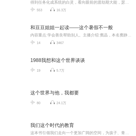
得到任务化成系统的白灵，看向眼前的渡劫期大能，瑟瑟发抖中。白灵：“…主、主人，你、你会对他…动心吗？”桃夭冷淡一瞥：“呵，我会对一个毛头小子动心？”白灵：“那、那个，主人，你听过‘flag’吗？”死亡凝视。白灵瑟瑟发抖：“咳咳…”
553
16.3万
和豆豆姐姐一起读——这个暑假不一般
内容重点:学会善良帮助别人。主播介绍:窦晶，本名窦静，中国作家协会会员，中国儿童文学研究会理事，潍坊科技学院特聘教授。教育部幼儿园园长培训中心实现教学指导专家。推荐人群:三年级到四年级
14
3467
1988我想和这个世界谈谈
19
5.7万
这个世界与他，我都要
80
24.1万
我们这个时代的教育
这本书引领我们走向一个更加广阔的空间，为孩子、青少年和那些放弃希望的人提供指引，帮助我们超越那些表面上令所有人担忧的事情，尤其是那些关于我们的孩子在走向未来的道路上挣扎和顾虑的事情。