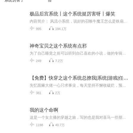
系统厉害了
怪
极品后宫系统丨这个系统挺厉害呀丨爆笑
内容简介： 风流小系统，说好的召唤牛魔王怎么是铁扇公主，我无语， 当别人为召唤出第二个契约生物而沾沾自喜到时候，王为正在为他第一万只契约生物打造合适的装备。 风流小系统，说好的召唤牛魔王怎么是铁扇公主，我无语， 当别人为召唤出第二个契约生物...
995
194.1万
神奇宝贝之这个系统有点邪
为了自己睡觉之前可以听到自己喜欢的小说，做的专辑！有喜欢的朋友们可以收藏一起听啊！
249
7.2万
【免费】快穿之这个系统总撩我|系统|游戏|任务|恋爱|AI多播
失忆面瘫大佬一心只求事业，每天坚持不懈收破烂，预计不久之后走上人生巅峰。 然而，这个系统它不正经，每天只想…… 日常1 系统：“你知道吗？咱俩都挺过分的。” 芙蓉：“怎么过分了？” 系统：“你过分美丽，我过分着迷。” 日常2 系统：“姐姐你说的都...
381
2万
我的这个命啊
这是一个女主播的穿越之旅，写的也是我对喜马一些朋友的回忆！里面会有你熟悉的名字！？一个人写，一个人录，没有团队，没有后期，没有公会！条件一般，水平有限，但是朋友们的支持和鼓励让我有了走下去的勇气！也是我为喜马所有拿我当朋友的人的一份礼物...
1198
40.7万