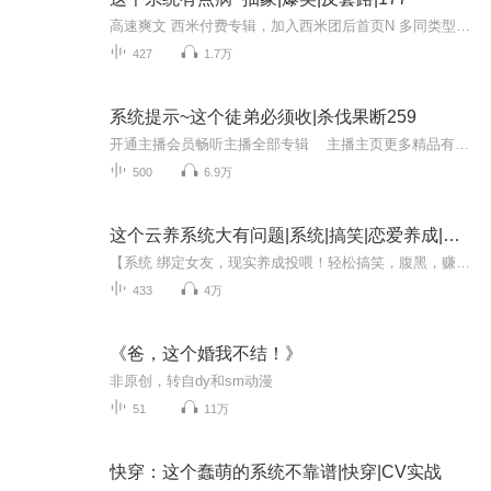
高速爽文 西米付费专辑，加入西米团后首页N 多同类型专辑免费收听～（所有专辑月票越多加更越多）来都来了，点个关注吧！最近听说有新专辑出世了！让老夫和道友们瞧瞧！（专辑每天10点更新，当日未更新的晚点更新）
427
1.7万
系统提示~这个徒弟必须收|杀伐果断259
开通主播会员畅听主播全部专辑 主播主页更多精品有声 本专辑追上原著后续不定时更新高速爽文 西米付费专辑，加入西米团后首页N 多同类型专辑免费收听～
500
6.9万
这个云养系统大有问题|系统|搞笑|恋爱养成|腹黑|探秘
【系统 绑定女友，现实养成投喂！轻松搞笑，腹黑，赚钱，探秘！】【男主非常果断，从不拖沓！女主各有千秋，成就奇妙之旅......】穿越东京生活，北泽脑中突然响起奇怪的声音。【你绑定的云养女友早见诗织正处在饥饿状态，已经濒临昏厥...所以你决定...】【...
433
4万
《爸，这个婚我不结！》
非原创，转自dy和sm动漫
51
11万
快穿：这个蠢萌的系统不靠谱|快穿|CV实战