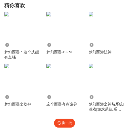
猜你喜欢
3.02万
2.06万
260.22万
梦幻西游：这个技能
梦幻西游-BGM
梦幻西游法神
有点强
46.16万
11.25万
14.58万
梦幻西游之欧神
这个西游有点诡异
梦幻西游之神坑系统|
游戏|游戏系统|系统
流|学生|AI专辑
换一批