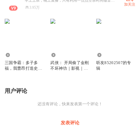
早上上班，晚上直播，只有利用一点点空余时间做音频，所以每天一更，请大家见谅哈
加关注
3.95万
15.51万
35.10万
41.35万
三国争霸：多子多
武侠： 开局偷了金刚
听友85202507的专
福，我曹昂打造史上
不坏神功｜影视｜搞
辑
最强家族
笑爽文｜穿越
用户评论
还没有评论，快来发表第一个评论！
发表评论