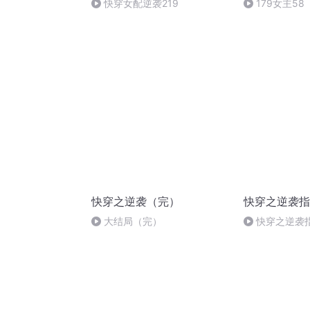
快穿女配逆袭219
179女主58
快穿之逆袭（完）
快穿之逆袭指
大结局（完）
快穿之逆袭指