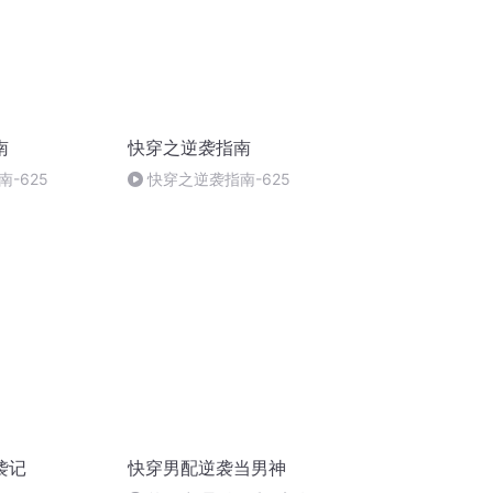
南
快穿之逆袭指南
-625
快穿之逆袭指南-625
袭记
快穿男配逆袭当男神