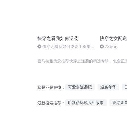
快穿之看我如何逆袭
快穿之女配逆
快穿之看我如何逆袭 105集-
73后记
失踪1
喜马拉雅为您推荐快穿之逆袭的精选专辑，包含正
可爱多逆袭记
逆袭年华
您是不是在找：
逆袭之我是影后
男宠逆袭记
听狄萨诉说人生故事
香港儿
最新搜索推荐：
快穿之女主逆袭之路
从斗罗
睡觉听吵架故事好吗女生
夜