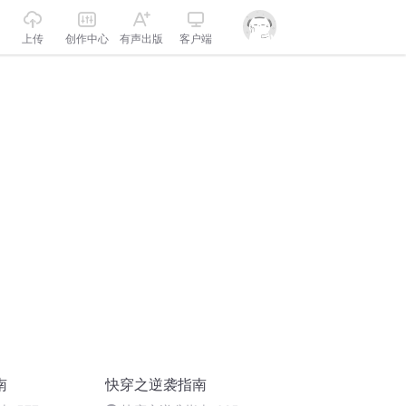
上传
创作中心
有声出版
客户端
南
快穿之逆袭指南