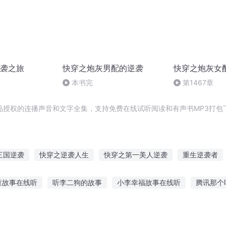
袭之旅
快穿之炮灰男配的逆袭
快穿之炮灰女
本书完
第1467章
品授权的连播声音和文字全集，支持免费在线试听阅读和有声书MP3打包
三国逆袭
快穿之逆袭人生
快穿之第一美人逆袭
重生逆袭者
夏清的逆袭人生
逆袭女神的不二人生
重生后我逆袭了女主
童故事在线听
听李二狗的故事
小李幸福故事在线听
腾讯那个
开始逆袭
逆袭女仙
重生之逆袭女王
听婚外感情故事
讲给团队听的笑话故事
听故事画插图的软件