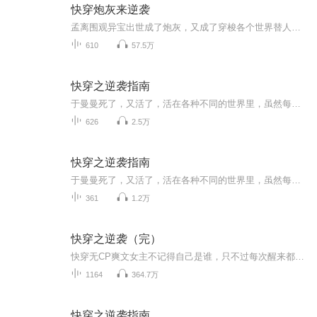
快穿炮灰来逆袭
孟离围观异宝出世成了炮灰，又成了穿梭各个世界替人逆袭的任务者。觉得功法不如意？自创!…本文无cp，女主智商在线稳步发展。
610
57.5万
快穿之逆袭指南
于曼曼死了，又活了，活在各种不同的世界里，虽然每个世界都能活到老死，似乎是另一种的长生，但又是不同，只是无穷无尽的活着……第一世，她是冷宫的皇贵妃。第二世，她是一个带着一身脏病的快要死的女人。第三世...
626
2.5万
快穿之逆袭指南
于曼曼死了，又活了，活在各种不同的世界里，虽然每个世界都能活到老死，似乎是另一种的长生，但又是不同，只是无穷无尽的活着………第一世，她是冷宫的皇贵妃。第二世，她是一个带着一身脏病的快要死的女人。第三⋯
361
1.2万
快穿之逆袭（完）
快穿无CP爽文女主不记得自己是谁，只不过每次醒来都会发现自己穿到一些拥有悲惨人生的人身上。在一个又一个小世界里，帮原主翻身做主，打脸虐渣！声明：本专辑免费，无任何商业用途和收益，纯属个人练习，如有侵权，请主动联系主播，即可下架！
1164
364.7万
快穿之逆袭指南