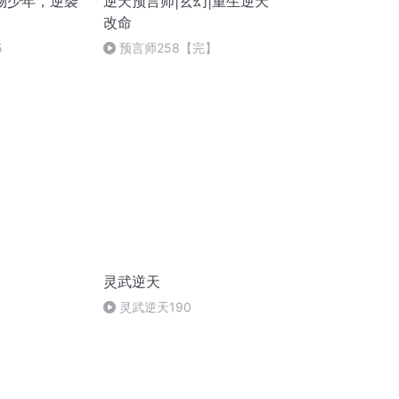
物少年，逆袭
逆天预言师|玄幻|重生逆天
改命
5
预言师258【完】
灵武逆天
灵武逆天190