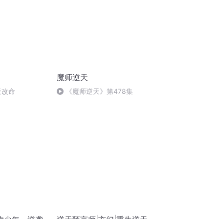
魔师逆天
天改命
《魔师逆天》第478集