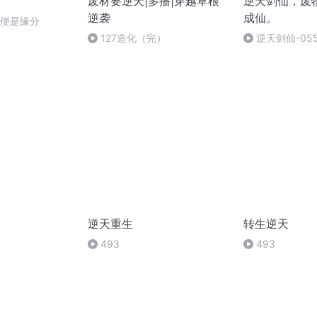
废材要逆天|多播|穿越草根
逆天剑仙，废
逆袭
成仙。
遇便是缘分
127造化（完）
逆天剑仙-05
逆天重生
转生逆天
493
493