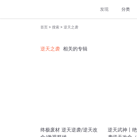
发现
分类
>
>
首页
搜索
逆天之袭
逆天之袭
相关的专辑
终极废材 逆天逆袭/逆天改
逆天武神丨绝